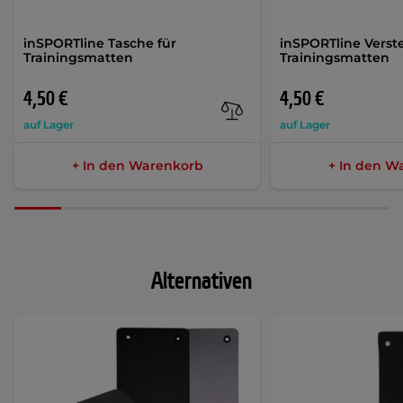
inSPORTline Tasche für
inSPORTline Verste
Trainingsmatten
Trainingsmatten
4,50 €
4,50 €
auf Lager
auf Lager
+ In den Warenkorb
+ In den W
Alternativen