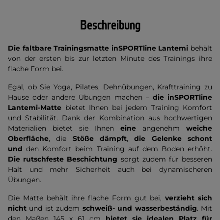
Beschreibung
Die faltbare Trainingsmatte inSPORTline Lantemi
behält
von der ersten bis zur letzten Minute des Trainings ihre
flache Form bei.
Egal, ob Sie Yoga, Pilates, Dehnübungen, Krafttraining zu
Hause oder andere Übungen machen –
die inSPORTline
Lantemi-Matte
bietet Ihnen bei jedem Training Komfort
und Stabilität. Dank der Kombination aus hochwertigen
Materialien bietet sie Ihnen
eine
angenehm
weiche
Oberfläche
, die
Stöße dämpft
,
die Gelenke schont
und
den Komfort beim Training auf dem Boden erhöht.
Die rutschfeste Beschichtung
sorgt zudem für besseren
Halt und mehr Sicherheit auch bei dynamischeren
Übungen.
Die Matte behält ihre flache Form gut bei,
verzieht sich
nicht
und ist zudem
schweiß- und wasserbeständig
. Mit
den Maßen 145 x 61 cm
bietet sie idealen Platz für