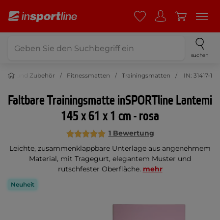
suchen
stung und Zubehör
Fitnessmatten
Trainingsmatten
IN: 31417-1
Faltbare Trainingsmatte inSPORTline Lantemi
145 x 61 x 1 cm - rosa
1 Bewertung
Leichte, zusammenklappbare Unterlage aus angenehmem
Material, mit Tragegurt, elegantem Muster und
rutschfester Oberfläche.
mehr
Neuheit