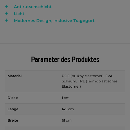
Antirutschschicht
Licht
Modernes Design, inklusive Tragegurt
Parameter des Produktes
Material
POE (pružný elastomer), EVA
Schaum, TPE (Termoplastisches
Elastomer)
Dicke
1 cm
Länge
145 cm
Breite
61 cm