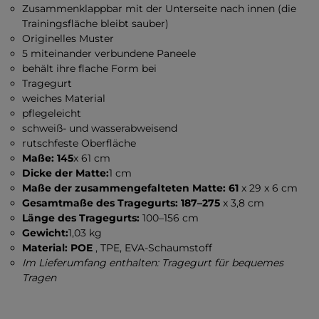
Zusammenklappbar mit der Unterseite nach innen (die
Trainingsfläche bleibt sauber)
Originelles Muster
5 miteinander verbundene Paneele
behält ihre flache Form bei
Tragegurt
weiches Material
pflegeleicht
schweiß- und wasserabweisend
rutschfeste Oberfläche
Maße: 145
x 61 cm
Dicke der Matte:
1 cm
Maße der zusammengefalteten Matte: 61
x 29 x 6 cm
Gesamtmaße des Tragegurts: 187–275
x 3,8 cm
Länge des Tragegurts:
100–156 cm
Gewicht:
1,03 kg
Material: POE
, TPE, EVA-Schaumstoff
Im Lieferumfang enthalten: Tragegurt für bequemes
Tragen