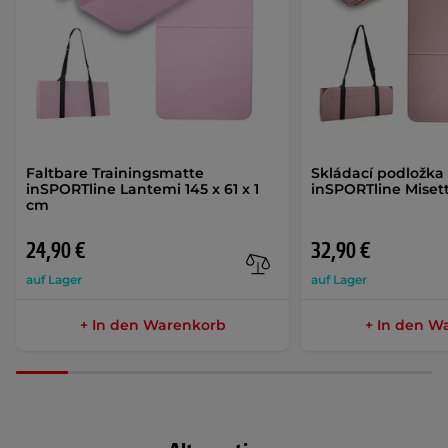
Faltbare Trainingsmatte
Skládací podložka 
inSPORTline Lantemi 145 x 61 x 1
inSPORTline Miset
cm
24,90 €
32,90 €
auf Lager
auf Lager
+ In den Warenkorb
+ In den W