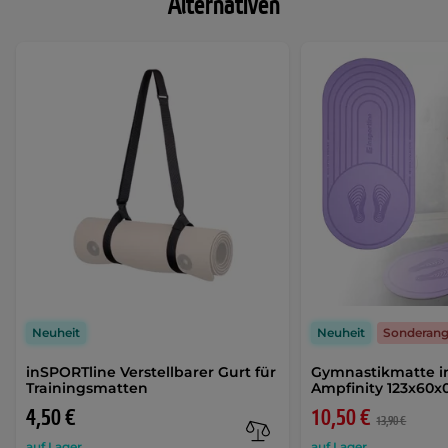
Alternativen
Neuheit
Neuheit
Sonderan
inSPORTline Verstellbarer Gurt für
Gymnastikmatte i
Trainingsmatten
Ampfinity 123x60x
4,50 €
10,50 €
13,90 €
auf Lager
auf Lager