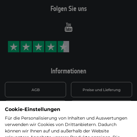
Folgen Sie uns
Youtube
Informationen
AGB
Preise und Lieferung
Informationen nach Art. 13
Datenschutzerklärung
Cookie-Einstellungen
DSGVO
Für die Personalisierung von Inhalten und Auswertungen
verwenden wir Cookies von Drittanbietern. Dadurch
Wiederufsbelehrung mit Link
Batterieentsorgung
zum Formular
können wir Ihnen auf und außerhalb der Website