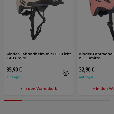
Kinder-Fahrradhelm mit LED-Licht
Kinder-Fahrradhel
ISL Lumiro
ISL Lumitto
35,90 €
32,90 €
auf Lager
auf Lager
+ In den Warenkorb
+ In den W