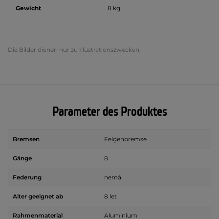
Gewicht
8 kg
Die Bilder dienen nur zu Illustrationszwecken.
Parameter des Produktes
Bremsen
Felgenbremse
Gänge
8
Federung
nemá
Alter geeignet ab
8 let
Rahmenmaterial
Aluminium