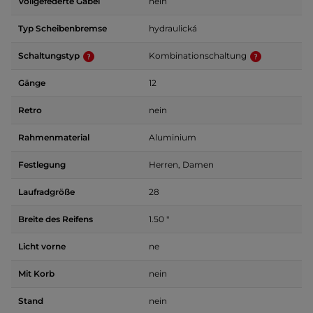
Vollgefederte Gabel
nein
Typ Scheibenbremse
hydraulická
Schaltungstyp
Kombinationschaltung
Gänge
12
Retro
nein
Rahmenmaterial
Aluminium
Festlegung
Herren, Damen
Laufradgröße
28
Breite des Reifens
1.50 "
Licht vorne
ne
Mit Korb
nein
Stand
nein