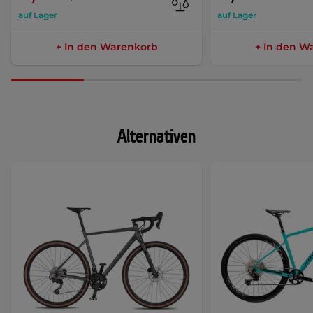
auf Lager
auf Lager
+ In den Warenkorb
+ In den W
Alternativen