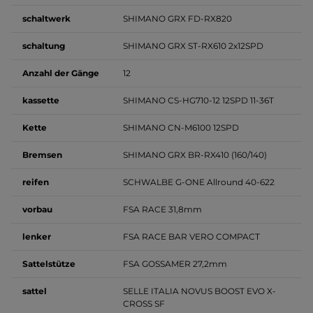
schaltwerk
SHIMANO GRX FD-RX820
schaltung
SHIMANO GRX ST-RX610 2x12SPD
Anzahl der
Gänge
12
kassette
SHIMANO CS-HG710-12 12SPD 11-36T
Kette
SHIMANO CN-M6100 12SPD
Bremsen
SHIMANO GRX BR-RX410 (160/140)
reifen
SCHWALBE G-ONE Allround 40-622
vorbau
FSA RACE 31,8mm
lenker
FSA RACE BAR VERO COMPACT
Sattelstütze
FSA GOSSAMER 27,2mm
sattel
SELLE ITALIA NOVUS BOOST EVO X-
CROSS SF