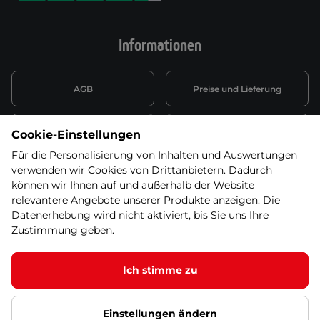
Informationen
AGB
Preise und Lieferung
Informationen nach Art. 13
Datenschutzerklärung
Cookie-Einstellungen
DSGVO
Für die Personalisierung von Inhalten und Auswertungen
verwenden wir Cookies von Drittanbietern. Dadurch
Wiederufsbelehrung mit Link
Batterieentsorgung
zum Formular
können wir Ihnen auf und außerhalb der Website
relevantere Angebote unserer Produkte anzeigen. Die
Informationen zu Elektro-
Datenerhebung wird nicht aktiviert, bis Sie uns Ihre
Widerruf erklären
und Elektonikgeräten
Zustimmung geben.
Ich stimme zu
© 2026 SEVEN SPORT s.r.o Alle Rechte vorbehalten1
Einstellungen ändern
Datenschutzgrundsätze
Google Datenschutz
Google