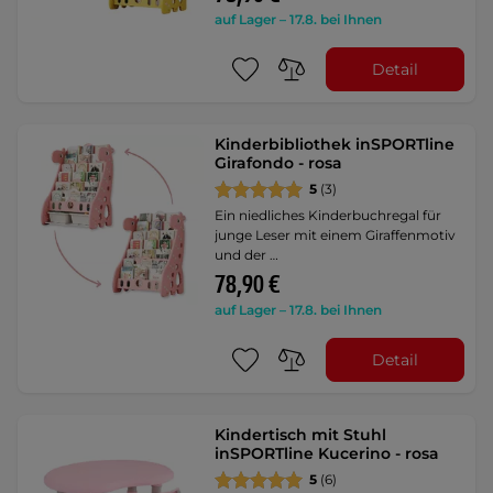
auf Lager – 17.8. bei Ihnen
Detail
Kinderbibliothek inSPORTline
Girafondo - rosa
5
(3)
Ein niedliches Kinderbuchregal für
junge Leser mit einem Giraffenmotiv
und der …
78,90 €
auf Lager – 17.8. bei Ihnen
Detail
Kindertisch mit Stuhl
inSPORTline Kucerino - rosa
5
(6)