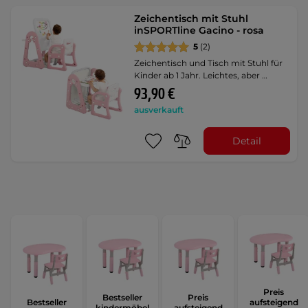
Zeichentisch mit Stuhl
inSPORTline Gacino - rosa
5
(2)
Zeichentisch und Tisch mit Stuhl für
Kinder ab 1 Jahr. Leichtes, aber …
93,90 €
ausverkauft
Detail
Preis
Bestseller
Preis
Bestseller
aufsteigend
kindermöbel
aufsteigend