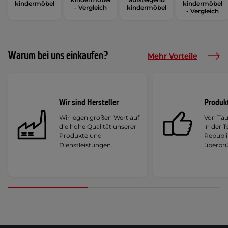
kindermöbel
kindermöbel
- Vergleich
kindermöbel
- Vergleich
Warum bei uns einkaufen?
Mehr Vorteile
Wir sind Hersteller
Produk
Wir legen großen Wert auf
Von Ta
die hohe Qualität unserer
in der 
Produkte und
Republi
Dienstleistungen.
überprü