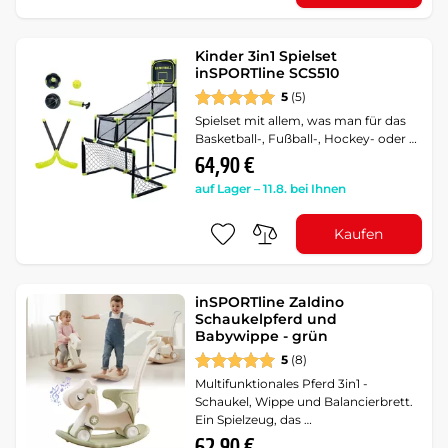
Kinder 3in1 Spielset
inSPORTline SCS510
5
(5)
Spielset mit allem, was man für das
Basketball-, Fußball-, Hockey- oder …
64,90 €
auf Lager – 11.8. bei Ihnen
Kaufen
inSPORTline Zaldino
Schaukelpferd und
Babywippe - grün
5
(8)
Multifunktionales Pferd 3in1 -
Schaukel, Wippe und Balancierbrett.
Ein Spielzeug, das …
62,90 €