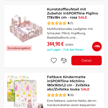
Kunststofflaufstall mit
Zubehör inSPORTline Piglino
178x184 cm - rosa
SALE
5
(1)
Multifunktionales Laufgitter mit
Schaukel, Pferd, Hüpfburg,
Basketballkorb und …
344,90 €
424,90 €
-19%
Sonderangebot
auf Lager – 11.8. bei Ihnen
Detail
Faltbare Kindermatte
inSPORTline Michlino
180x160x1,2 cm - Zvířátka
abc/Zvířatka louka
SALE
5
(6)
Eine faltbare, weiche Matte, die im
Handumdrehen einen bequemen