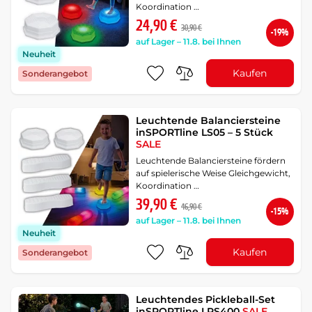
Koordination …
24,90 €
30,90 €
-19%
auf Lager – 11.8. bei Ihnen
Neuheit
Kaufen
Sonderangebot
Leuchtende Balanciersteine
inSPORTline LS05 – 5 Stück
SALE
Leuchtende Balanciersteine fördern
auf spielerische Weise Gleichgewicht,
Koordination …
39,90 €
46,90 €
-15%
auf Lager – 11.8. bei Ihnen
Neuheit
Kaufen
Sonderangebot
Leuchtendes Pickleball-Set
inSPORTline LRS400
SALE