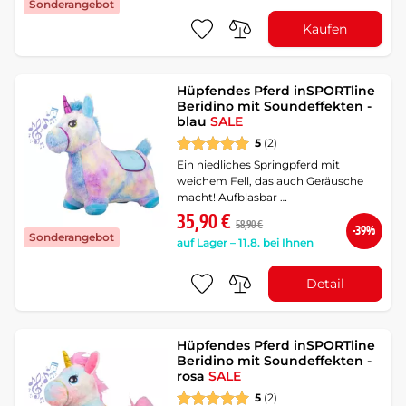
Sonderangebot
Kaufen
Hüpfendes Pferd inSPORTline
Beridino mit Soundeffekten -
blau
SALE
5
(2)
Ein niedliches Springpferd mit
weichem Fell, das auch Geräusche
macht! Aufblasbar …
35,90 €
58,90 €
-39%
Sonderangebot
auf Lager – 11.8. bei Ihnen
Detail
Hüpfendes Pferd inSPORTline
Beridino mit Soundeffekten -
rosa
SALE
5
(2)