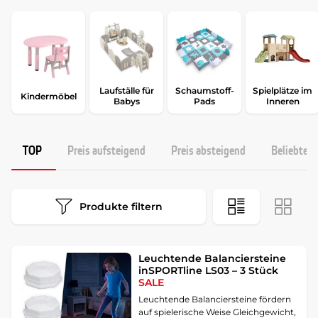
Laufställe für
Schaumstoff-
Spielplätze im
Kindermöbel
Babys
Pads
Inneren
TOP
Preis aufsteigend
Preis absteigend
Beliebtest
Produkte filtern
Leuchtende Balanciersteine
inSPORTline LS03 – 3 Stück
SALE
Leuchtende Balanciersteine fördern
auf spielerische Weise Gleichgewicht,