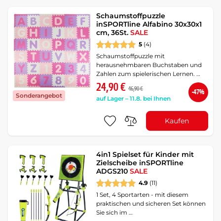
Schaumstoffpuzzle
inSPORTline Alfabino 30x30x1
cm, 36St.
SALE
5
(4)
Schaumstoffpuzzle mit
herausnehmbaren Buchstaben und
Zahlen zum spielerischen Lernen. …
24,90 €
46,90 €
-47%
Sonderangebot
auf Lager – 11.8. bei Ihnen
Kaufen
4in1 Spielset für Kinder mit
Zielscheibe inSPORTline
ADGS210
SALE
4.9
(11)
1 Set, 4 Sportarten - mit diesem
praktischen und sicheren Set können
Sie sich im …