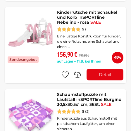
Kinderrutsche mit Schaukel
und Korb inSPORTline
Nebelino - rosa
SALE
5
(1)
Eine lustige Konstruktion für Kinder,
die eine Rutsche, eine Schaukel und
einen …
156,90 €
191,90 €
-18%
Sonderangebot
auf Lager – 11.8. bei Ihnen
Detail
Schaumstoffpuzzle mit
Laufstall inSPORTline Burgino
30,5x30,5x1 cm, 36St.
SALE
5
(3)
Kinderpuzzle aus Schaumstoff mit
praktischem Laufgitter, um einen
sicheren …