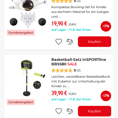
5
(3)
Kompaktes Bowling-Set für Kinder
aus leichtem Material für ein lustiges
und …
19,90 €
23,90 €
-17%
auf Lager – 11.8. bei Ihnen
Sonderangebot
Kaufen
Basketball-Satz inSPORTline
BBS580
SALE
5
(2)
Leichter, verstellbarer Basketballkorb
mit Zubehör zur Unterhaltung der
Kinder zu …
39,90 €
47,90 €
-17%
auf Lager – 11.8. bei Ihnen
Sonderangebot
Kaufen