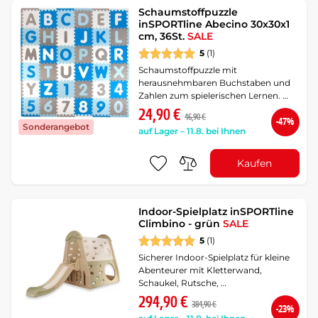
Schaumstoffpuzzle
inSPORTline Abecino 30x30x1
cm, 36St.
SALE
5
(1)
Schaumstoffpuzzle mit
herausnehmbaren Buchstaben und
Zahlen zum spielerischen Lernen. …
24,90 €
46,90 €
-47%
Sonderangebot
auf Lager – 11.8. bei Ihnen
Kaufen
Indoor-Spielplatz inSPORTline
Climbino - grün
SALE
5
(1)
Sicherer Indoor-Spielplatz für kleine
Abenteurer mit Kletterwand,
Schaukel, Rutsche, …
294,90 €
384,90 €
-23%