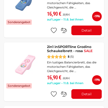
motorischen Fähigkeiten, das
Gleichgewicht, die …
16,90 €
20,90 €
-19%
auf Lager – 11.8. bei Ihnen
Sonderangebot
Detail
2in1 inSPORTline Grodino
Schaukelbrett - rosa
SALE
5
(5)
Ein lustiges Balancierbrett, das die
motorischen Fähigkeiten, das
Gleichgewicht, die …
16,90 €
20,90 €
-19%
auf Lager – 11.8. bei Ihnen
Sonderangebot
Detail