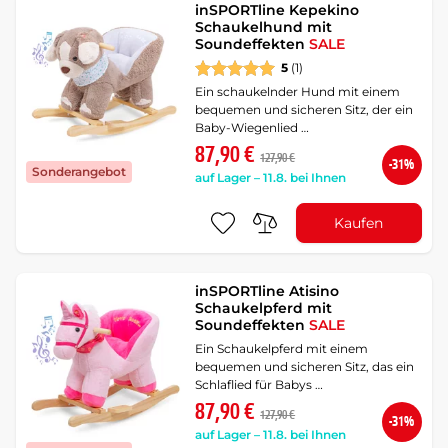
inSPORTline Kepekino
Schaukelhund mit
Soundeffekten
SALE
5
(1)
Ein schaukelnder Hund mit einem
bequemen und sicheren Sitz, der ein
Baby-Wiegenlied …
87,90 €
127,90 €
-31%
Sonderangebot
auf Lager – 11.8. bei Ihnen
Kaufen
inSPORTline Atisino
Schaukelpferd mit
Soundeffekten
SALE
Ein Schaukelpferd mit einem
bequemen und sicheren Sitz, das ein
Schlaflied für Babys …
87,90 €
127,90 €
-31%
auf Lager – 11.8. bei Ihnen