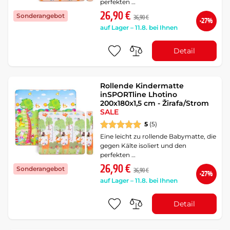
perfekten …
26,90 €
Sonderangebot
36,90 €
-27%
auf Lager – 11.8. bei Ihnen
Detail
Rollende Kindermatte
inSPORTline Lhotino
200x180x1,5 cm - Žirafa/Strom
SALE
5
(5)
Eine leicht zu rollende Babymatte, die
gegen Kälte isoliert und den
perfekten …
26,90 €
Sonderangebot
36,90 €
-27%
auf Lager – 11.8. bei Ihnen
Detail