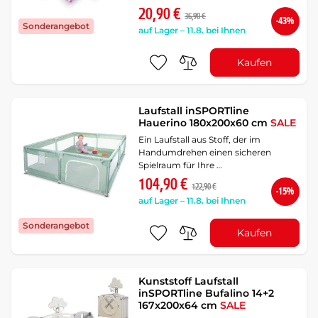
20,90 €
36,90 €
-43%
Sonderangebot
auf Lager – 11.8. bei Ihnen
Kaufen
Laufstall inSPORTline
Hauerino 180x200x60 cm
SALE
Ein Laufstall aus Stoff, der im
Handumdrehen einen sicheren
Spielraum für Ihre …
104,90 €
122,90 €
-15%
auf Lager – 11.8. bei Ihnen
Sonderangebot
Kaufen
Kunststoff Laufstall
inSPORTline Bufalino 14+2
167x200x64 cm
SALE