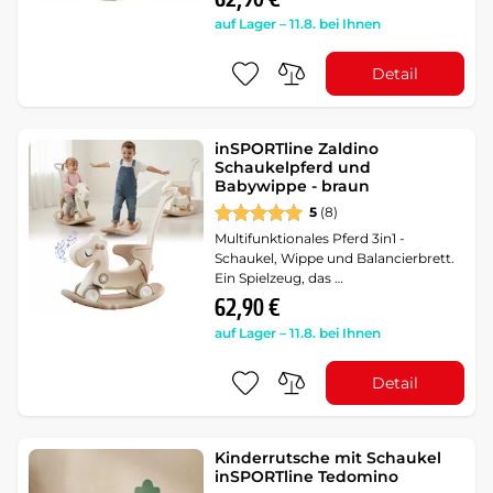
auf Lager – 11.8. bei Ihnen
Detail
inSPORTline Zaldino
Schaukelpferd und
Babywippe - braun
5
(8)
Multifunktionales Pferd 3in1 -
Schaukel, Wippe und Balancierbrett.
Ein Spielzeug, das …
62,90 €
auf Lager – 11.8. bei Ihnen
Detail
Kinderrutsche mit Schaukel
inSPORTline Tedomino