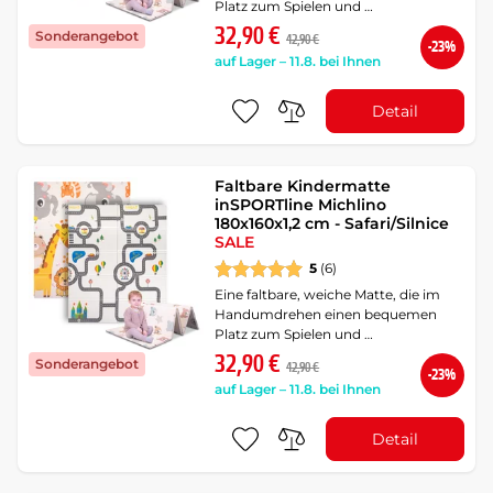
Platz zum Spielen und …
32,90 €
Sonderangebot
42,90 €
-23%
auf Lager – 11.8. bei Ihnen
Detail
Faltbare Kindermatte
inSPORTline Michlino
180x160x1,2 cm - Safari/Silnice
SALE
5
(6)
Eine faltbare, weiche Matte, die im
Handumdrehen einen bequemen
Platz zum Spielen und …
32,90 €
Sonderangebot
42,90 €
-23%
auf Lager – 11.8. bei Ihnen
Detail