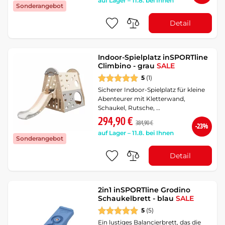
auf Lager – 11.8. bei Ihnen
Sonderangebot
Detail
Indoor-Spielplatz inSPORTline
Climbino - grau
SALE
5
(1)
Sicherer Indoor-Spielplatz für kleine
Abenteurer mit Kletterwand,
Schaukel, Rutsche, …
294,90 €
384,90 €
-23%
auf Lager – 11.8. bei Ihnen
Sonderangebot
Detail
2in1 inSPORTline Grodino
Schaukelbrett - blau
SALE
5
(5)
Ein lustiges Balancierbrett, das die