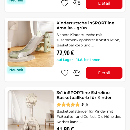
Neuheit
Detail
Kinderrutsche inSPORTline
Amalira - grün
Sichere Kinderrutsche mit
zusammenklappbarer Konstruktion,
Basketballkorb und …
72,90 €
auf Lager – 11.8. bei Ihnen
Neuheit
Detail
3v1 inSPORTline Estrelino
Basketballkorb für Kinder
5
(1)
Basketballständer für Kinder mit
Fußballtor und Golfset! Die Höhe des
Korbes kann …
41,90 €