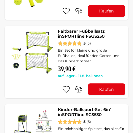
Kaufen
Faltbarer Fußballsatz
inSPORTline FSGS250
5
(5)
Ein Set für kleine und große
Fußballer, ideal für den Garten und
das Kinderzimmer. …
39,90 €
auf Lager – 11.8. bei Ihnen
Kaufen
Kinder-Ballsport-Set 6in1
inSPORTline SCS530
5
(6)
Ein reichhaltiges Spielset, das alles für