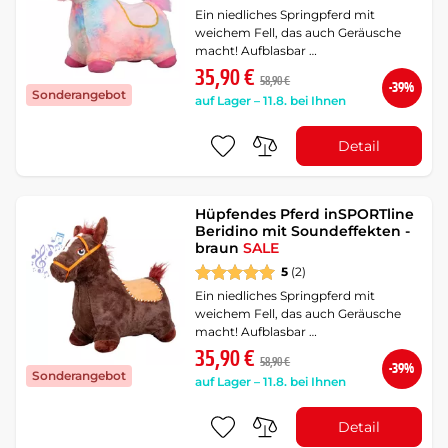
Ein niedliches Springpferd mit
weichem Fell, das auch Geräusche
macht! Aufblasbar …
35,90 €
58,90 €
-39%
Sonderangebot
auf Lager – 11.8. bei Ihnen
Detail
Hüpfendes Pferd inSPORTline
Beridino mit Soundeffekten -
braun
SALE
5
(2)
Ein niedliches Springpferd mit
weichem Fell, das auch Geräusche
macht! Aufblasbar …
35,90 €
58,90 €
-39%
Sonderangebot
auf Lager – 11.8. bei Ihnen
Detail