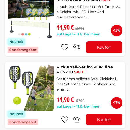
Leuchtendes Pickleball-Set für bis zu
4 Spieler mit LED-Netz und
fluoreszierenden …
44,90 €
51,90 €
-13%
auf Lager – 11.8. bei Ihnen
Neuheit
Kaufen
Sonderangebot
Pickleball-Set inSPORTline
PBS200
SALE
Set für das beliebte Spiel Pickleball.
Das Set enthält zwei Schläger und
einen …
14,90 €
17,90 €
-17%
auf Lager – 11.8. bei Ihnen
Neuheit
Kaufen
Sonderangebot