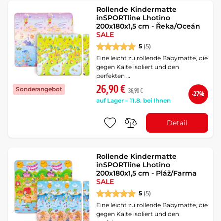
Rollende Kindermatte
inSPORTline Lhotino
200x180x1,5 cm - Řeka/Oceán
SALE
5
(5)
Eine leicht zu rollende Babymatte, die
gegen Kälte isoliert und den
perfekten …
26,90 €
Sonderangebot
36,90 €
-27%
auf Lager – 11.8. bei Ihnen
Detail
Rollende Kindermatte
inSPORTline Lhotino
200x180x1,5 cm - Pláž/Farma
SALE
5
(5)
Eine leicht zu rollende Babymatte, die
gegen Kälte isoliert und den