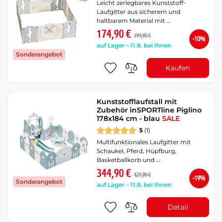
Leicht zerlegbares Kunststoff-
Laufgitter aus sicherem und
haltbarem Material mit …
174,90 €
194,90 €
-10%
auf Lager – 11.8. bei Ihnen
Sonderangebot
Kaufen
Kunststofflaufstall mit
Zubehör inSPORTline Piglino
178x184 cm - blau
SALE
5
(1)
Multifunktionales Laufgitter mit
Schaukel, Pferd, Hüpfburg,
Basketballkorb und …
344,90 €
424,90 €
-19%
Sonderangebot
auf Lager – 11.8. bei Ihnen
Detail