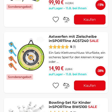
99,90 €
117,90 €
-15%
Sonderangebot
auf Lager – 11.8. bei Ihnen
Kaufen
Axtwerfen mit Zielscheibe
inSPORTline AGST240
SALE
5
(1)
Ein Satz Klettverschluss-Wurfäxte, ein
sicheres Spiel für den kleinen Krieger
oder …
14,90 €
23,90 €
-38%
auf Lager – 11.8. bei Ihnen
Sonderangebot
Kaufen
Bowling-Set für Kinder
inSPORTline BWS100
SALE