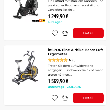
Ein Luftrad mit stabilem Rahmen und
praktischer Programmausstattung!
Genießen Sie ein …
1 249,90 €
auf Lager
Detail
inSPORTline Airbike Beast Luft
Ergometer
5
(8)
Treten Sie dem Luftwiderstand
entgegen ... und wenn Sie nicht mehr
treten können, …
1 569,90 €
unterwegs – 23.8.2026
Detail