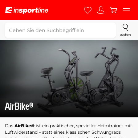
suchen
AirBike®
Das
AirBike®
ist ein praktischer, spezieller Heimtrainer mit
Luftwiderstand – statt eines klassischen Schwungrads