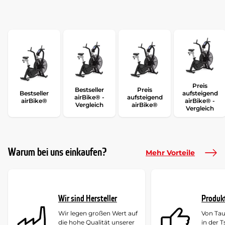
Preis
Bestseller
Preis
Bestseller
aufsteigend
airBike® -
aufsteigend
airBike®
airBike® -
Vergleich
airBike®
Vergleich
Warum bei uns einkaufen?
Mehr Vorteile
Wir sind Hersteller
Produk
Wir legen großen Wert auf
Von Ta
die hohe Qualität unserer
in der 