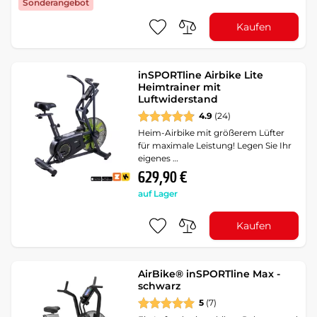
Sonderangebot
Kaufen
inSPORTline Airbike Lite
Heimtrainer mit
Luftwiderstand
4.9
(24)
Heim-Airbike mit größerem Lüfter
für maximale Leistung! Legen Sie Ihr
eigenes …
629,90 €
auf Lager
Kaufen
AirBike® inSPORTline Max -
schwarz
5
(7)