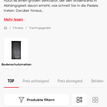
nutzt es einen großen Ventilator, der den Widerstand in
Abhängigkeit davon erhöht, wie schnell Sie in die Pedale
treten. Darüber hinaus...
Mehr lesen
Fitness
Trainingsgeräte
Bodenschutzmatten
TOP
Preis aufsteigend
Preis absteigend
Beliebtest
Produkte filtern