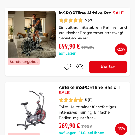
inSPORTline Airbike Pro
SALE
5
(20)
Ein Luftrad mit stabilem Rahmen und
praktischer Programmausstattung!
Genießen Sie ein …
899,90 €
1 149,90 €
-22%
auf Lager
Sonderangebot
Kaufen
AirBike inSPORTline Basic II
SALE
5
(11)
Toller Heimtrainer für sofortiges
intensives Training! Einfache
Bedienung, sanfter …
269,90 €
309,90 €
-13%
auf Lager – 11.8. bei Ihnen