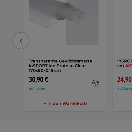
vorhergehend
Transparente Gewichtsmatte
inSPOR
inSPORTline Proteko Clear
cm
AK
170x90x0,15 cm
30,90 €
24,90
auf Lager
auf Lage
+ In den Warenkorb