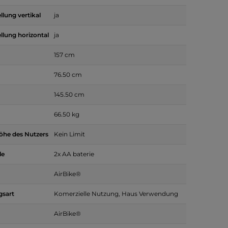
ellung vertikal
ja
ellung horizontal
ja
157 cm
76.50 cm
145.50 cm
66.50 kg
öhe des Nutzers
Kein Limit
le
2x AA baterie
AirBike®
sart
Komerzielle Nutzung, Haus Verwendung
AirBike®