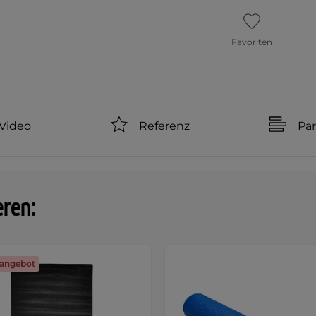
Favoriten
Video
Referenz
Pa
eren:
angebot