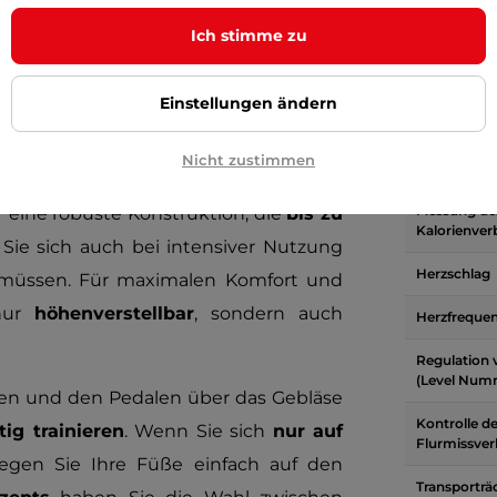
Anzahl von
Ich stimme zu
Messung de
Geschwindi
Einstellungen ändern
Zeitmessun
Nicht zustimmen
Messung de
Messung de
r eine robuste Konstruktion, die
bis zu
Kalorienver
Sie sich auch bei intensiver Nutzung
Herzschlag
üssen. Für maximalen Komfort und
nur
höhenverstellbar
, sondern auch
Herzfrequen
Regulation 
(Level Num
fen und den Pedalen über das Gebläse
Kontrolle d
ig trainieren
. Wenn Sie sich
nur auf
Flurmissver
egen Sie Ihre Füße einfach auf den
Transporträ