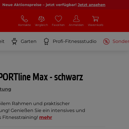
Neue Aktionspreise – jetzt verfügbar!
Jetzt ansehen
Kontakte
Vergleich
Favoriten
Anmelden
Warenkorb
it
Garten
Profi-Fitnessstudio
Sonde
SPORTline Max - schwarz
tung
abilem Rahmen und praktischer
ng! Genießen Sie ein intensives und
Fitnesstraining!
mehr