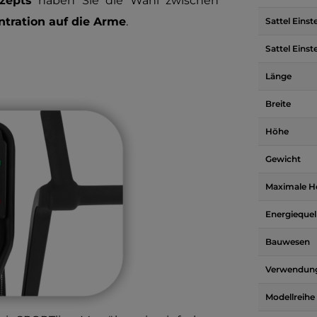
zepts
haben Sie die Wahl zwischen
ntration auf die Arme
.
Sattel Einst
Sattel Einst
Länge
Breite
Höhe
Gewicht
Maximale H
Energiequel
Bauwesen
Verwendung
Modellreihe