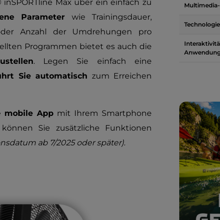
® inSPORTline Max über ein einfach zu
Multimedia
dene Parameter
wie Trainingsdauer,
Technologie
e oder Anzahl der Umdrehungen pro
Interaktivit
tellten Programmen bietet es auch die
Anwendun
ustellen
. Legen Sie einfach eine
hrt Sie automatisch
zum Erreichen
e
mobile App
mit Ihrem Smartphone
können Sie zusätzliche Funktionen
onsdatum ab 7/2025 oder später).