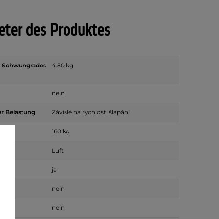
ter des Produktes
s Schwungrades
4.50 kg
nein
er Belastung
Závislé na rychlosti šlapání
it
160 kg
em
Luft
ja
ramm
nein
nein