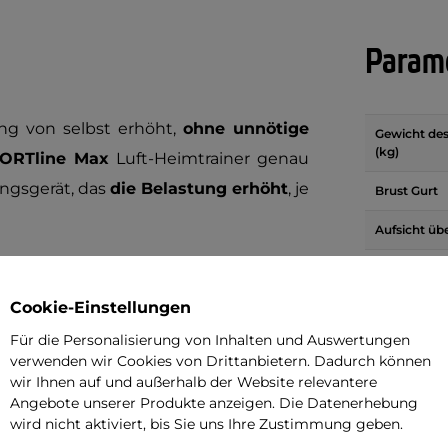
Parame
ung von selbst erhöht,
ohne unnötige
Gewicht de
(kg)
PORTline Max
Luft-Heimtrainer genau
ningsgerät, das
die Belastung erhöht
, je
Brust Gurt
Aufsicht üb
Belastbarke
gn
Cookie-Einstellungen
Bremssyst
Für die Personalisierung von Inhalten und Auswertungen
Anzeige
verwenden wir Cookies von Drittanbietern. Dadurch können
wir Ihnen auf und außerhalb der Website relevantere
HRC-Prog
Angebote unserer Produkte anzeigen. Die Datenerhebung
wird nicht aktiviert, bis Sie uns Ihre Zustimmung geben.
Ergometer