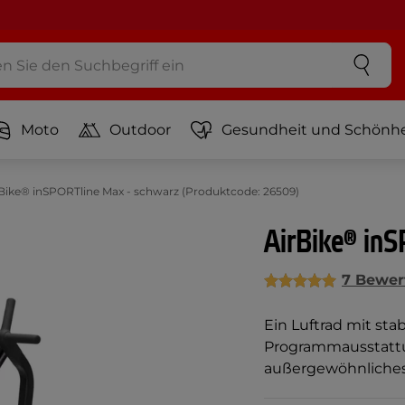
Moto
Outdoor
Gesundheit und Schönhe
Bike® inSPORTline Max - schwarz (Produktcode: 26509)
AirBike® in
7 Bewer
Ein Luftrad mit st
Programmausstattu
außergewöhnliches 