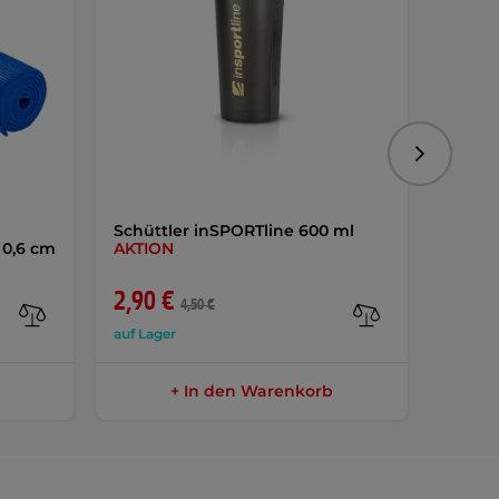
Folgend
Schüttler inSPORTline 600 ml
inSPO
 0,6 cm
AKTION
AKTIO
2,90 €
9,50 
4,50 €
auf Lager
auf Lag
+ In den Warenkorb