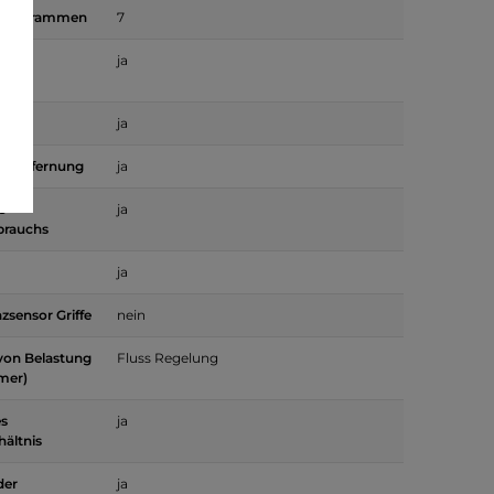
 Programmen
7
r
ja
gkeit
g
ja
r Entfernung
ja
s
ja
brauchs
ja
zsensor Griffe
nein
von Belastung
Fluss Regelung
mer)
es
ja
hältnis
der
ja