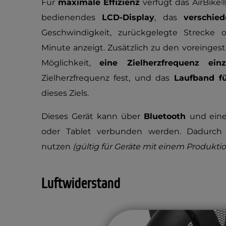
Für
maximale Effizienz
verfügt das AirBike
bedienendes
LCD-Display
, das
verschie
Geschwindigkeit, zurückgelegte Streck
Minute anzeigt. Zusätzlich zu den voreinges
Möglichkeit,
eine Zielherzfrequenz einz
Zielherzfrequenz fest, und das
Laufband fü
dieses Ziels.
Dieses Gerät kann über
Bluetooth
und ein
oder Tablet verbunden werden. Dadurch 
nutzen
(gültig für Geräte mit einem Produkti
Luftwiderstand