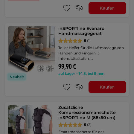
Kaufen
inSPORTline Evenaro
Handmassagegerät
5
(1)
Toller Helfer für die Luftmassage von
Händen und Fingern, 3
Intensitätsstufen, …
99,90 €
auf Lager – 14.8. bei Ihnen
Neuheit
Kaufen
Zusätzliche
Kompressionsmanschette
inSPORTline M (88x50 cm)
5
(2)
Ersatzmanschette für das