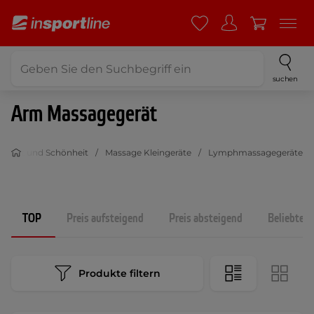
suchen
Arm Massagegerät
dheit und Schönheit
Massage Kleingeräte
Lymphmassagegeräte
TOP
Preis aufsteigend
Preis absteigend
Beliebtest
Produkte filtern