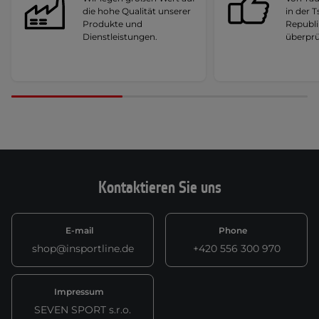
die hohe Qualität unserer
in der 
Produkte und
Republi
Dienstleistungen.
überprü
Kontaktieren Sie uns
E-mail
Phone
shop@insportline.de
+420 556 300 970
Impressum
SEVEN SPORT s.r.o.