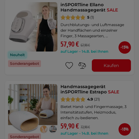
inSPORTline Ellano
Handmassagegerät
SALE
5
(1)
Durchblutungs- und Luftmassage
der Handflächen und einzelner
Finger, 3 Massagearten, …
57,90 €
67,90 €
-15%
auf Lager – 14.8. bei Ihnen
Neuheit
Sonderangebot
Kaufen
Handmassagegerät
inSPORTline Estrapo
SALE
4.9
(21)
Bietet Hand- und Fingermassage, 3
Intensitätsstufen, Heizmodus,
einfach zu bedienen.
59,90 €
72,90 €
-18%
auf Lager – 14.8. bei Ihnen
Sonderangebot