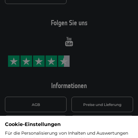
Folgen Sie uns
Youtube
Informationen
AGB
Preise und Lieferung
Informationen nach Art. 13
Datenschutzerklärung
Cookie-Einstellungen
DSGVO
Für die Personalisierung von Inhalten und Auswertungen