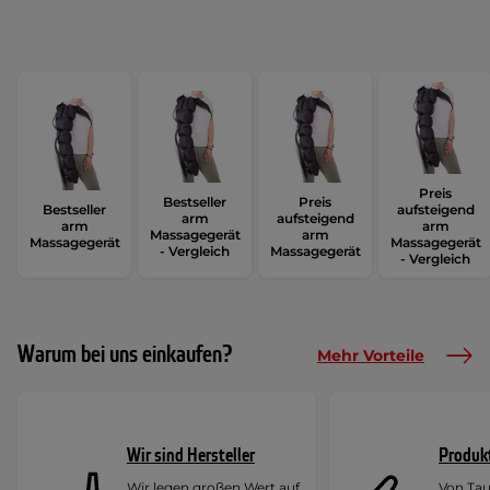
Preis
Bestseller
Preis
Bestseller
aufsteigend
arm
aufsteigend
arm
arm
Massagegerät
arm
Massagegerät
Massagegerät
- Vergleich
Massagegerät
- Vergleich
Warum bei uns einkaufen?
Mehr Vorteile
Wir sind Hersteller
Produk
Wir legen großen Wert auf
Von Ta