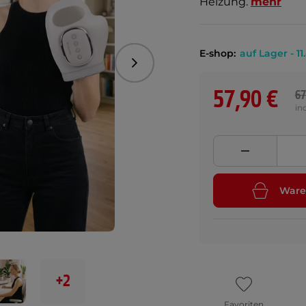
Heizung.
mehr
E-shop:
auf Lager - 11
Folgend
57,90 €
67
in
Ware
+2
Favoriten