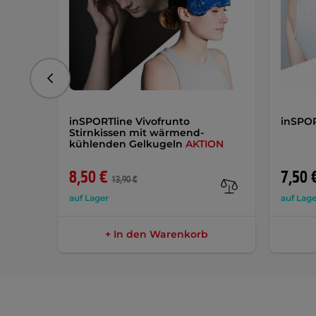
vorhergehend
inSPORTline Vivofrunto
inSPOR
Stirnkissen mit wärmend-
kühlenden Gelkugeln
AKTION
8,50 €
7,50 
13,90 €
auf Lager
auf Lage
+ In den Warenkorb