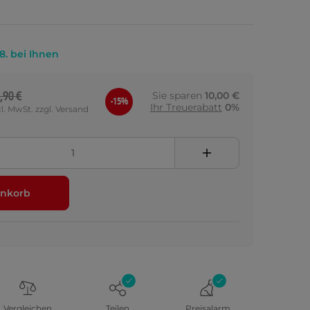
.8. bei Ihnen
,90 €
Sie sparen
10,00 €
-15%
Ihr Treuerabatt
0%
cl. MwSt. zzgl. Versand
nkorb
Vergleichen
Teilen
Preisalarm