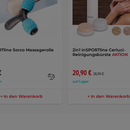
Tline Sorco Massagerolle
2in1 inSPORTline Cerluci-
Reinigungsbürste
AKTION
€
20,90 €
26,90 €
r
auf Lager
+ In den Warenkorb
+ In den Warenkorb