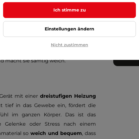
s Tages aufgebaut haben. Sie können
Ich stimme zu
nsitätsstufen
sorgen dafür, dass Sie
 gerade Lust haben - vom sanften
Einstellungen ändern
gung. Und wenn Sie noch einen Schritt
Sie die Massage mit Ihrer
Nicht zustimmen
utzhandschuh kombinieren. Durch die
nd macht sie samtig weich.
Gerät mit einer
dreistufigen Heizung
tief in das Gewebe ein, fördert die
ühl im ganzen Körper. Das ist das
fe Gelenke oder Stress nach einem
material so
weich und bequem
, dass