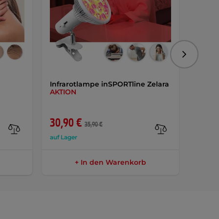
Folgend
Infrarotlampe inSPORTline Zelara
Akupr
AKTION
inSPO
30,90 €
39,9
35,90 €
auf Lager
auf Lag
+ In den Warenkorb