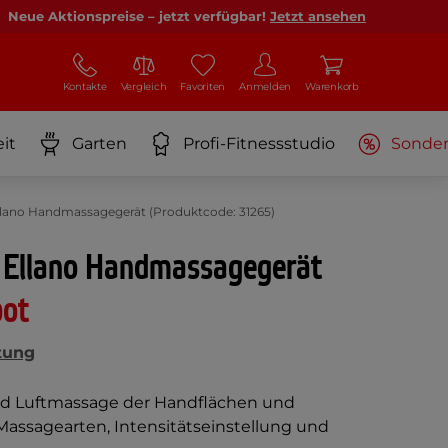
Neue Aktionspreise – jetzt verfügbar!
Jetzt ansehen
Kontakte
Vergleich
Favoriten
Anmelden
Warenkorb
it
Garten
Profi-Fitnessstudio
Sonde
llano Handmassagegerät (Produktcode: 31265)
 Ellano Handmassagegerät
bot
tung
d Luftmassage der Handflächen und
 Massagearten, Intensitätseinstellung und