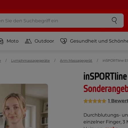
Moto
Outdoor
Gesundheit und Schönhe
e
Lymphmassagegeräte
Arm Massagegerät
inSPORTline E
inSPORTline
Sonderange
1 Bewer
Durchblutungs- un
einzelner Finger, 3