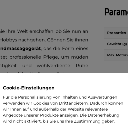
Parame
e Ihre Welt erschaffen, ob Sie nun an
Proportien
en Hobbys nachgehen. Gönnen Sie ihnen
Gewicht (g)
andmassagegerät
, das die Form eines
Max. Motorl
etet professionelle Pflege, um müden
htigkeit und wohlverdiente Ruhe
 sich auf den Wellen der Entspannung
Cookie-Einstellungen
Für die Personalisierung von Inhalten und Auswertungen
verwenden wir Cookies von Drittanbietern. Dadurch können
wir Ihnen auf und außerhalb der Website relevantere
Angebote unserer Produkte anzeigen. Die Datenerhebung
r ausgeklügelten
Luftmassage
.
Sanfte
wird nicht aktiviert, bis Sie uns Ihre Zustimmung geben.
de und einzelne Finger und lösen so