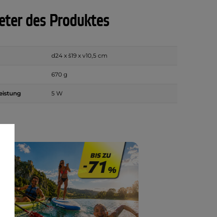
ter des Produktes
d24 x š19 x v10,5 cm
670 g
eistung
5 W