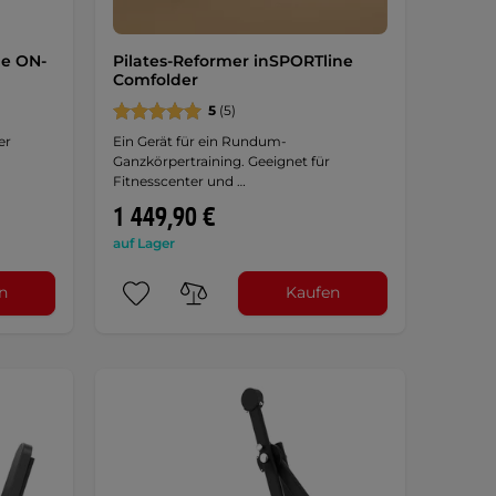
ne ON-
Pilates-Reformer inSPORTline
Comfolder
5
(5)
er
Ein Gerät für ein Rundum-
Ganzkörpertraining. Geeignet für
Fitnesscenter und …
1 449,90 €
auf Lager
n
Kaufen