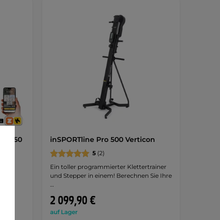
eak 50
inSPORTline Pro 500 Verticon
Lauf,
5
(2)
Ein toller programmierter Klettertrainer
und Stepper in einem! Berechnen Sie Ihre
…
2 099,90 €
auf Lager