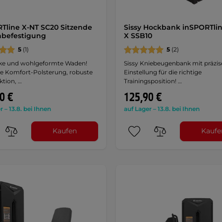
Tline X-NT SC20 Sitzende
Sissy Hockbank inSPORTli
befestigung
X SSB10
5
(1)
5
(2)
rke und wohlgeformte Waden!
Sissy Kniebeugenbank mit präzis
e Komfort-Polsterung, robuste
Einstellung für die richtige
ktion, …
Trainingsposition! …
0 €
125,90 €
r – 13.8. bei Ihnen
auf Lager – 13.8. bei Ihnen
Kaufen
Kaufe