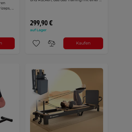
eren
izeps, …
299,90 €
auf Lager
n
Kaufen