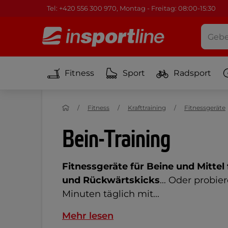
Tel: +420 556 300 970, Montag - Freitag: 08:00-15:30
Fitness
Sport
Radsport
Fitness
Krafttraining
Fitnessgeräte
Bein-Training
Fitnessgeräte für Beine und Mittel
und Rückwärtskicks
... Oder probi
Minuten täglich mit...
Mehr lesen