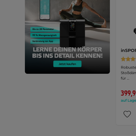
inSPOR
Robuste
Stoßdäm
für …
399,9
auf Lage