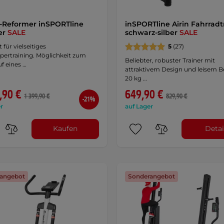
s-Reformer inSPORTline
inSPORTline Airin Fahrradtr
ler
SALE
schwarz-silber
SALE
 für vielseitiges
5
(27)
pertraining. Möglichkeit zum
Beliebter, robuster Trainer mit
f eines …
attraktivem Design und leisem Be
20 kg …
,90 €
649,90 €
1 399,90 €
829,90 €
-21%
r
auf Lager
Kaufen
Detai
angebot
Sonderangebot