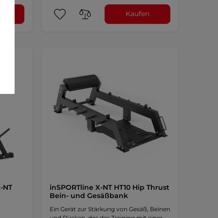
n
Kaufen
X-NT
inSPORTline X-NT HT10 Hip Thrust
Bein- und Gesäßbank
Ein Gerät zur Stärkung von Gesäß, Beinen
und Rücken, das das Training mit einer …