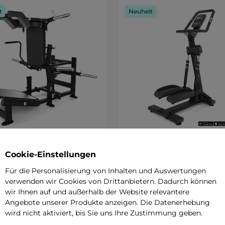
t
Neuheit
ocken inSPORTline Velocer
Stepper inSPORTline ZenP
loaded
Cookie-Einstellungen
Leiser Profi-Stepper mit sanftem 
ionelle Hack-Squat-Maschine zur
LED-Display, Pulsmessung und
Für die Personalisierung von Inhalten und Auswertungen
en Stärkung der Beine. Robuste …
Unterstützung …
verwenden wir Cookies von Drittanbietern. Dadurch können
wir Ihnen auf und außerhalb der Website relevantere
Angebote unserer Produkte anzeigen. Die Datenerhebung
,90 €
539,90 €
wird nicht aktiviert, bis Sie uns Ihre Zustimmung geben.
r
auf Lager