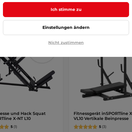
Kaufen
Kaufe
Ich stimme zu
Einstellungen ändern
Nicht zustimmen
esse und Hack Squat
Fitnessgerät inSPORTline 
Tline X-NT L10
VL10 Vertikale Beinpresse
5
(1)
5
(3)