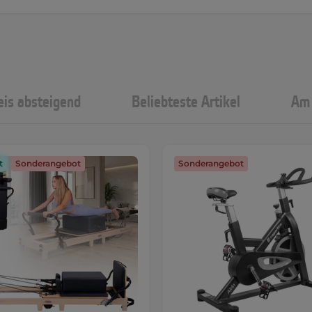
eis absteigend
Beliebteste Artikel
Am 
t
Sonderangebot
Sonderangebot