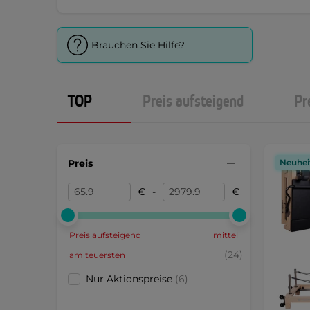
Brauchen Sie Hilfe?
TOP
Preis aufsteigend
Pr
Preis
Neuhei
€
-
€
Preis aufsteigend
mittel
(24)
am teuersten
Nur Aktionspreise
(6)