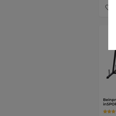
Beinpr
inSPOR