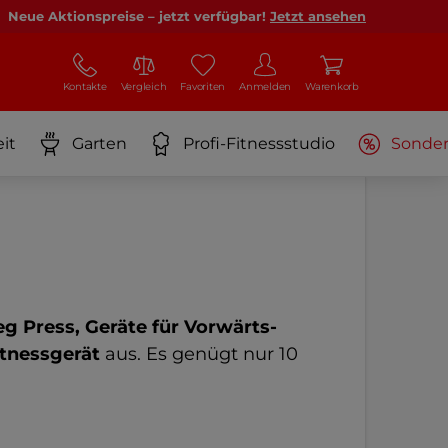
Neue Aktionspreise – jetzt verfügbar!
Jetzt ansehen
Kontakte
Vergleich
Favoriten
Anmelden
Warenkorb
it
Garten
Profi-Fitnessstudio
Sonde
eg Press, Geräte für Vorwärts-
itnessgerät
aus. Es genügt nur 10