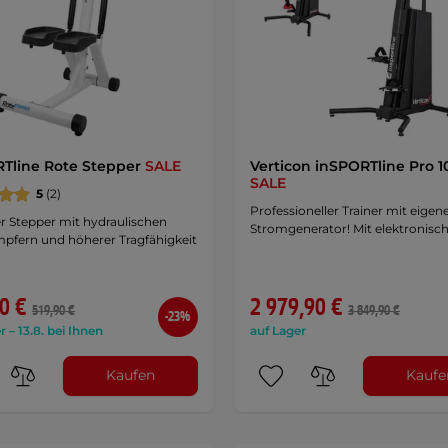
Tline Rote Stepper
SALE
Verticon inSPORTline Pro 1
SALE
5
(2)
Professioneller Trainer mit eige
r Stepper mit hydraulischen
Stromgenerator! Mit elektronisch
pfern und höherer Tragfähigkeit
0 €
2 979,90 €
519,90 €
3 849,90 €
-23%
r – 13.8. bei Ihnen
auf Lager
Kaufen
Kaufe