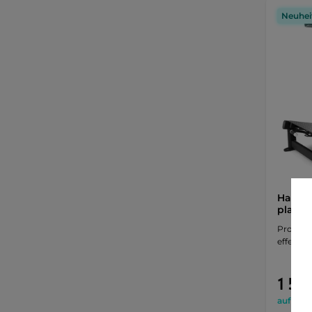
Neuhei
Hack h
plate 
Profess
effektiv
1 569
auf Lage