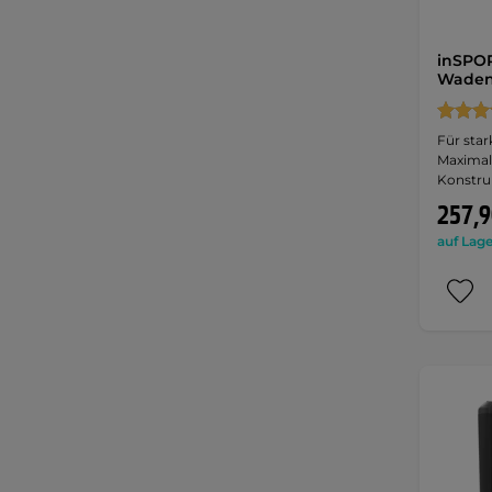
inSPOR
Waden
Für sta
Maximal
Konstru
257,9
auf Lage