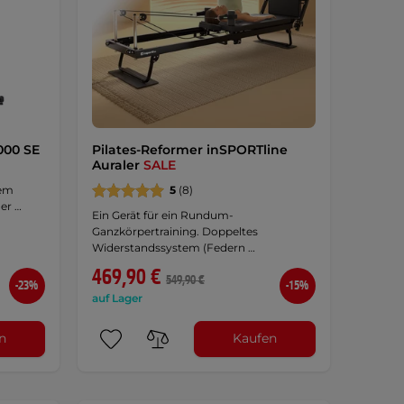
000 SE
Pilates-Reformer inSPORTline
Auraler
SALE
nem
5
(8)
er …
Ein Gerät für ein Rundum-
Ganzkörpertraining. Doppeltes
Widerstandssystem (Federn …
469,90 €
549,90 €
-23%
-15%
auf Lager
n
Kaufen