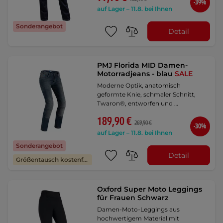
-39%
auf Lager – 11.8. bei Ihnen
Sonderangebot
Detail
PMJ Florida MID Damen-
Motorradjeans - blau
SALE
Moderne Optik, anatomisch
geformte Knie, schmaler Schnitt,
Twaron®, entworfen und …
189,90 €
269,90 €
-30%
auf Lager – 11.8. bei Ihnen
Sonderangebot
Detail
Größentausch kostenfrei
Oxford Super Moto Leggings
für Frauen Schwarz
Damen-Moto-Leggings aus
hochwertigem Material mit