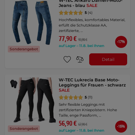
W-TEC Arikaro Damen-Moto-
Jeans - blau
SALE
5
(4)
Hochflexibles, komfortables Material,
erfüllt die Schutzklasse AA,
zertifizierte, …
77,90 €
93,90 €
-17%
auf Lager – 11.8. bei Ihnen
Sonderangebot
Detail
W-TEC Lukrecia Base Moto-
Leggings für Frauen - schwarz
SALE
5
(11)
Sehr flexible Leggings mit
zertifizierten Kniepolstern. Hohe
Taille, enge Passform, …
56,90 €
67,90 €
-16%
Sonderangebot
auf Lager – 11.8. bei Ihnen