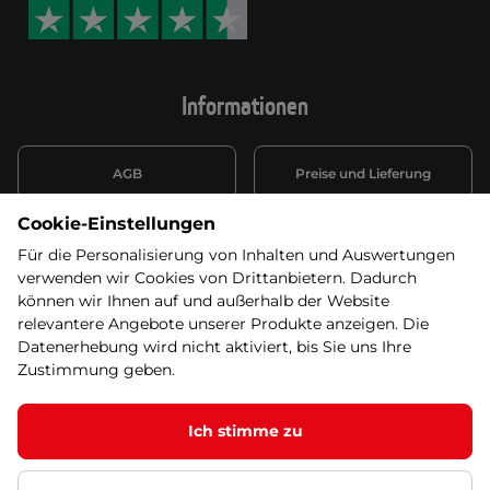
Informationen
AGB
Preise und Lieferung
Cookie-Einstellungen
Informationen nach Art. 13
Datenschutzerklärung
DSGVO
Für die Personalisierung von Inhalten und Auswertungen
verwenden wir Cookies von Drittanbietern. Dadurch
Wiederufsbelehrung mit Link
können wir Ihnen auf und außerhalb der Website
Batterieentsorgung
zum Formular
relevantere Angebote unserer Produkte anzeigen. Die
Datenerhebung wird nicht aktiviert, bis Sie uns Ihre
Informationen zu Elektro-
Zustimmung geben.
Widerruf erklären
und Elektonikgeräten
Ich stimme zu