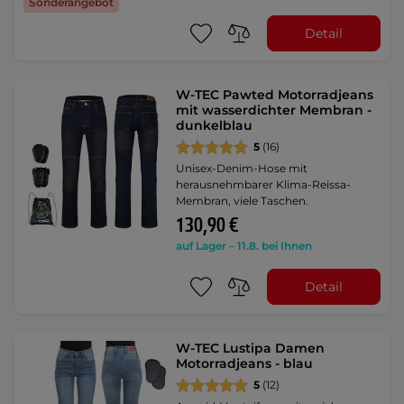
Sonderangebot
Detail
W-TEC Pawted Motorradjeans
mit wasserdichter Membran -
dunkelblau
5
(16)
Unisex-Denim-Hose mit
herausnehmbarer Klima-Reissa-
Membran, viele Taschen.
130,90 €
auf Lager – 11.8. bei Ihnen
Detail
W-TEC Lustipa Damen
Motorradjeans - blau
5
(12)