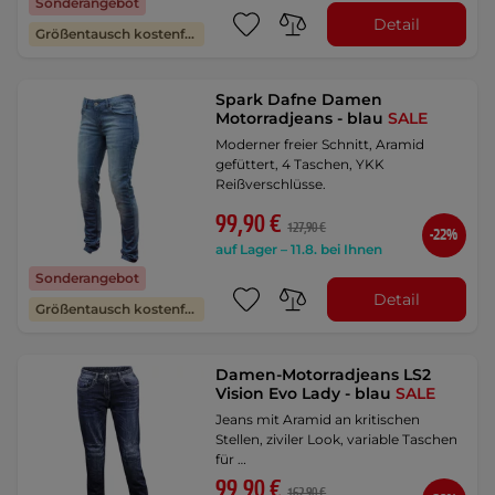
Sonderangebot
Detail
Größentausch kostenfrei
Spark Dafne Damen
Motorradjeans - blau
SALE
Moderner freier Schnitt, Aramid
gefüttert, 4 Taschen, YKK
Reißverschlüsse.
99,90 €
127,90 €
-22%
auf Lager – 11.8. bei Ihnen
Sonderangebot
Detail
Größentausch kostenfrei
Damen-Motorradjeans LS2
Vision Evo Lady - blau
SALE
Jeans mit Aramid an kritischen
Stellen, ziviler Look, variable Taschen
für …
99,90 €
162,90 €