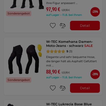
Ihre Figur anpassen! …
97,90 €
129,90 €
-25%
Sonderangebot
auf Lager – 11.8. bei Ihnen
Detail
W-TEC Komehana Damen-
Moto-Jeans - schwarz
SALE
5
(3)
Elegante und sehr bequeme Hose,
die länger hält als Asphalt! Gefüttert
mit …
88,90 €
123,90 €
-28%
auf Lager – 11.8. bei Ihnen
Sonderangebot
Detail
W-TEC Lukrecia Base Blue