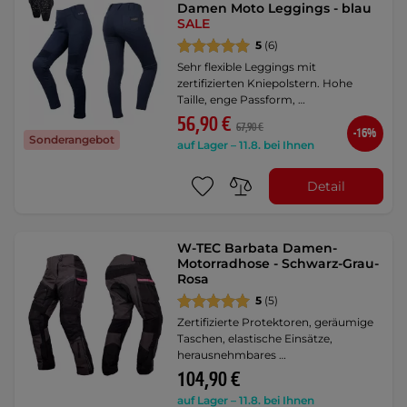
Damen Moto Leggings - blau
SALE
5
(6)
Sehr flexible Leggings mit
zertifizierten Kniepolstern. Hohe
Taille, enge Passform, …
56,90 €
67,90 €
-16%
Sonderangebot
auf Lager – 11.8. bei Ihnen
Detail
W-TEC Barbata Damen-
Motorradhose - Schwarz-Grau-
Rosa
5
(5)
Zertifizierte Protektoren, geräumige
Taschen, elastische Einsätze,
herausnehmbares …
104,90 €
auf Lager – 11.8. bei Ihnen