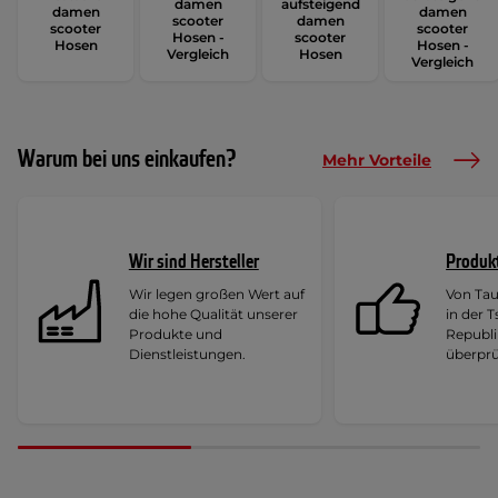
damen
aufsteigend
damen
damen
scooter
damen
scooter
scooter
Hosen -
scooter
Hosen
Hosen -
Vergleich
Hosen
Vergleich
Warum bei uns einkaufen?
Mehr Vorteile
Wir sind Hersteller
Produk
Wir legen großen Wert auf
Von Ta
die hohe Qualität unserer
in der 
Produkte und
Republi
Dienstleistungen.
überprü