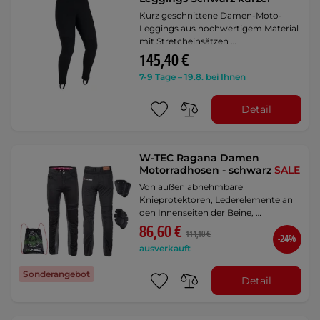
Kurz geschnittene Damen-Moto-
Leggings aus hochwertigem Material
mit Stretcheinsätzen …
145,40 €
7-9 Tage – 19.8. bei Ihnen
Detail
W-TEC Ragana Damen
Motorradhosen - schwarz
SALE
Von außen abnehmbare
Knieprotektoren, Lederelemente an
den Innenseiten der Beine, …
86,60 €
114,10 €
-24%
ausverkauft
Sonderangebot
Detail