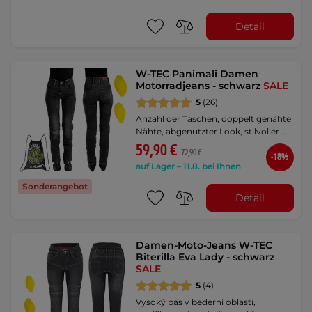
Detail
W-TEC Panimali Damen
Motorradjeans - schwarz
SALE
5
(26)
Anzahl der Taschen, doppelt genähte
Nähte, abgenutzter Look, stilvoller …
59,90 €
72,90 €
-18%
auf Lager – 11.8. bei Ihnen
Sonderangebot
Detail
Damen-Moto-Jeans W-TEC
Biterilla Eva Lady - schwarz
SALE
5
(4)
Vysoký pas v bederní oblasti,