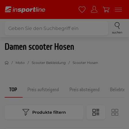
suchen
Damen scooter Hosen
Moto
Scooter Bekleidung
Scooter Hosen
TOP
Preis aufsteigend
Preis absteigend
Beliebtest
Produkte filtern