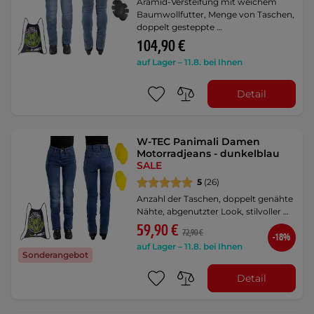
Aramid-Versteifung mit weichem
Baumwollfutter, Menge von Taschen,
doppelt gesteppte …
104,90 €
auf Lager – 11.8. bei Ihnen
Detail
W-TEC Panimali Damen
Motorradjeans - dunkelblau
SALE
5
(26)
Anzahl der Taschen, doppelt genähte
Nähte, abgenutzter Look, stilvoller …
59,90 €
72,90 €
-18%
auf Lager – 11.8. bei Ihnen
Sonderangebot
Detail