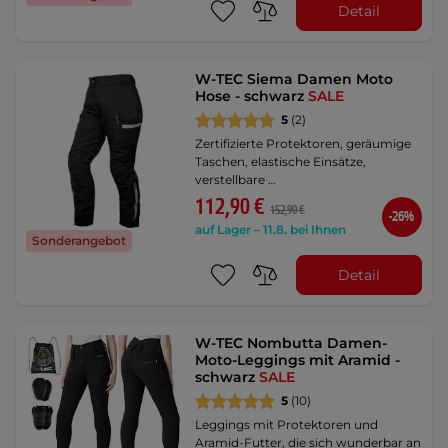
Detail
W-TEC Siema Damen Moto
Hose - schwarz
SALE
5
(2)
Zertifizierte Protektoren, geräumige
Taschen, elastische Einsätze,
verstellbare …
112,90 €
152,90 €
-26%
auf Lager – 11.8. bei Ihnen
Sonderangebot
Detail
W-TEC Nombutta Damen-
Moto-Leggings mit Aramid -
schwarz
SALE
5
(10)
Leggings mit Protektoren und
Aramid-Futter, die sich wunderbar an