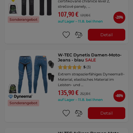
certifikované chrániče level 2,
strečové panely, …
107,90 €
134,90 €
-20%
Sonderangebot
auf Lager – 11.8. bei Ihnen
Detail
W-TEC Dynetis Damen-Moto-
Jeans - blau
SALE
5
(3)
Extrem strapazierfähiges Dyneema®-
Material, elastisches Material im
Leisten- und …
135,90 €
252,30 €
-46%
auf Lager – 11.8. bei Ihnen
Sonderangebot
Detail