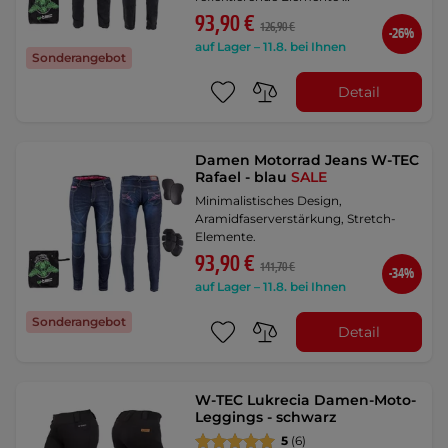
93,90 €
126,90 €
-26%
auf Lager – 11.8. bei Ihnen
Sonderangebot
Detail
Damen Motorrad Jeans W-TEC
Rafael - blau
SALE
Minimalistisches Design,
Aramidfaserverstärkung, Stretch-
Elemente.
93,90 €
141,70 €
-34%
auf Lager – 11.8. bei Ihnen
Sonderangebot
Detail
W-TEC Lukrecia Damen-Moto-
Leggings - schwarz
5
(6)