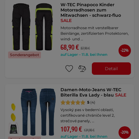
W-TEC Pinapoco Kinder
Motorradhosen zum
Mitwachsen - schwarz-fluo
SALE
Motorradhose mit verstellbarer
Beinlänge, zertifizierten Protektoren,
wind- und …
68,90 €
87,90 €
-22%
auf Lager – 11.8. bei Ihnen
Sonderangebot
Detail
Damen-Moto-Jeans W-TEC
Biterilla Eva Lady - blau
SALE
5
(4)
Vysoký pas v bederní oblasti,
certifikované chrániče level 2,
strečové panely, …
107,90 €
134,90 €
-20%
auf Lager – 11.8. bei Ihnen