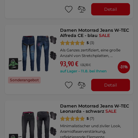
Detail
Damen Motorrad Jeans W-TEC
Alfreda CE - blau
SALE
5
(3)
Als Ganzes zertifiziert, eine große
Anzahl von Stretchplatten, …
93,90 €
136,90 €
-31%
auf Lager – 11.8. bei Ihnen
Sonderangebot
Detail
Damen Motorrad Jeans W-TEC
Leonarda - schwarz
SALE
5
(7)
Minimalistischer und ziviler Look,
Aramidfaserverstärkung,
reflektierende Elemente …