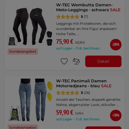
W-TEC Wombutta Damen-
Moto-Leggings - schwarz
SALE
5
(7)
Leggings mit Protektoren, die sich
wunderbar an Ihre Figur anpassen!
Hohe Taille, …
75,90 €
102,90 €
-26%
auf Lager – 11.8. bei Ihnen
Sonderangebot
Detail
W-TEC Panimali Damen
Motorradjeans - blau
SALE
5
(26)
Anzahl der Taschen, doppelt genähte
Nähte, abgenutzter Look, stilvoller …
59,90 €
72,90 €
-18%
auf Lager – 11.8. bei Ihnen
Sonderangebot