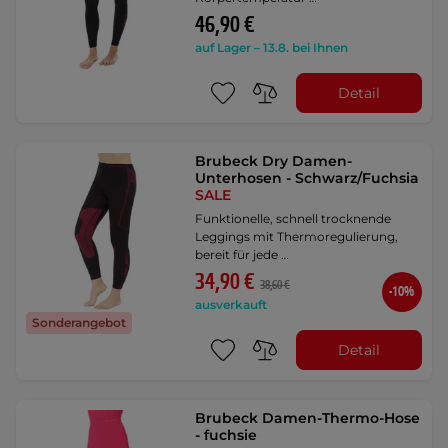
46,90 €
auf Lager – 13.8. bei Ihnen
Detail
Brubeck Dry Damen-
Unterhosen - Schwarz/Fuchsia
SALE
Funktionelle, schnell trocknende
Leggings mit Thermoregulierung,
bereit für jede …
34,90 €
38,60 €
-10%
ausverkauft
Sonderangebot
Detail
Brubeck Damen-Thermo-Hose
- fuchsie