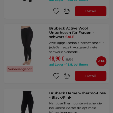
Detail
Brubeck Active Wool
Unterhosen für Frauen -
schwarz
SALE
Zweilagige Merino-Unterwäsche für
jede Jahreszeit! Ausgezeichnete
schweißableitende …
48,90 €
55,90 €
-13%
auf Lager – 13.8. bei Ihnen
Sonderangebot
Detail
Brubeck Damen-Thermo-Hose
- Black/Pink
Nahtlose Thermounterwäsche, die
bei kaltem Wetter die optimale
Körpertemperatur …