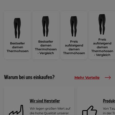
Preis
Bestseller
Preis
Bestseller
aufsteigend
damen
aufsteigend
damen
damen
Thermohosen
damen
Thermohosen
Thermohosen
- Vergleich
Thermohosen
- Vergleich
Warum bei uns einkaufen?
Mehr Vorteile
Wir sind Hersteller
Produk
Wir legen großen Wert auf
Von Ta
die hohe Qualität unserer
in der 