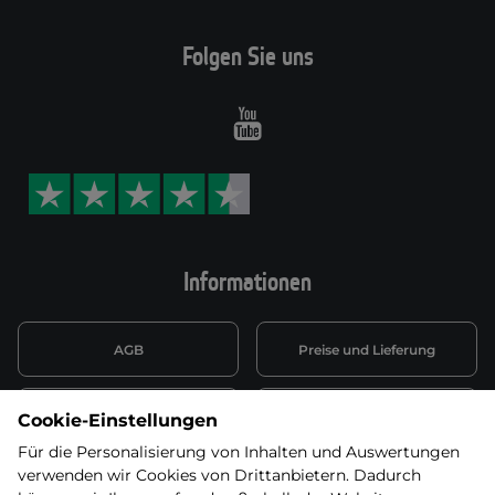
Folgen Sie uns
Youtube
Informationen
AGB
Preise und Lieferung
Informationen nach Art. 13
Datenschutzerklärung
Cookie-Einstellungen
DSGVO
Für die Personalisierung von Inhalten und Auswertungen
verwenden wir Cookies von Drittanbietern. Dadurch
Wiederufsbelehrung mit Link
Batterieentsorgung
zum Formular