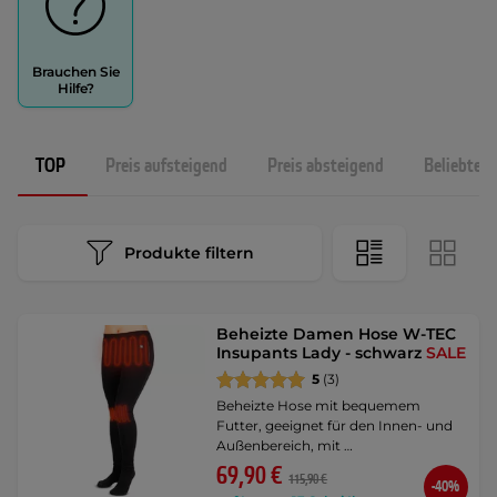
Brauchen Sie
Hilfe?
TOP
Preis aufsteigend
Preis absteigend
Beliebtest
Produkte filtern
Beheizte Damen Hose W-TEC
Insupants Lady - schwarz
SALE
5
(3)
Beheizte Hose mit bequemem
Futter, geeignet für den Innen- und
Außenbereich, mit …
69,90 €
115,90 €
-40%