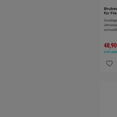
Brubec
für Fr
Zweilag
Jahresze
schweiß
48,90
auf Lage