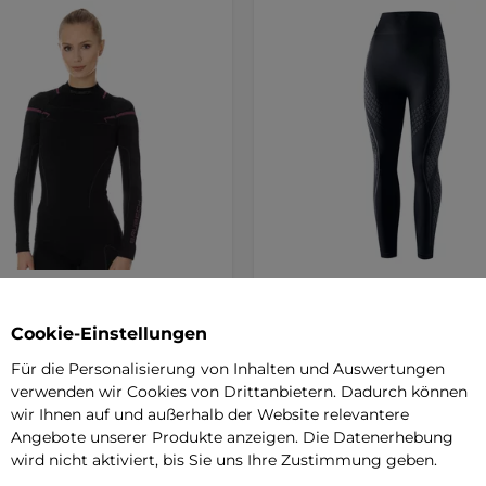
n Brubeck Thermo
Rebelhorn Therm II Lady P
m T-Shirt - Black/Pink
Damen-Hose - schwarz-gr
Cookie-Einstellungen
loses Thermoshirt, das bei
Einlagige nahtlose Thermohose, 
Wetter die optimale
elastisches Material, ideale Anpa
Für die Personalisierung von Inhalten und Auswertungen
emperatur …
den …
verwenden wir Cookies von Drittanbietern. Dadurch können
 €
45,90 €
wir Ihnen auf und außerhalb der Website relevantere
Angebote unserer Produkte anzeigen. Die Datenerhebung
r – 13.8. bei Ihnen
auf Lager – 13.8. bei Ihnen
wird nicht aktiviert, bis Sie uns Ihre Zustimmung geben.