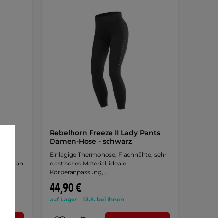
ants
Rebelhorn Freeze II Lady Pants
au
Damen-Hose - schwarz
sehr
Einlagige Thermohose, Flachnähte, sehr
ssung an
elastisches Material, ideale
Körperanpassung, …
44,90 €
auf Lager – 13.8. bei Ihnen