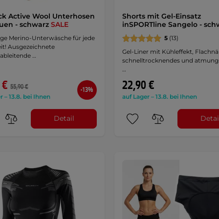
k Active Wool Unterhosen
Shorts mit Gel-Einsatz
auen - schwarz
SALE
inSPORTline Sangelo - sch
ige Merino-Unterwäsche für jede
5
(13)
it! Ausgezeichnete
Gel-Liner mit Kühleffekt, Flachnä
ableitende …
schnelltrocknendes und atmung
…
 €
22,90 €
55,90 €
-13%
r – 13.8. bei Ihnen
auf Lager – 13.8. bei Ihnen
Detail
Detai