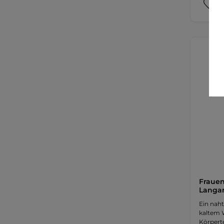
Fraue
Langar
Ein naht
kaltem 
Körpert