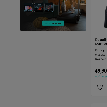
Rebelh
Damen 
Einlagig
elastisc
Körpera
49,90
auf Lage