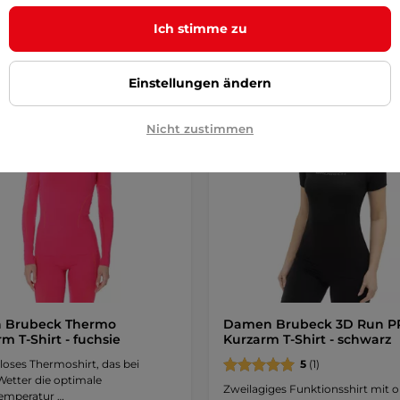
Detail
Detai
Ich stimme zu
Einstellungen ändern
Nicht zustimmen
n Brubeck Thermo
Damen Brubeck 3D Run P
m T-Shirt - fuchsie
Kurzarm T-Shirt - schwarz
loses Thermoshirt, das bei
5
(1)
Wetter die optimale
Zweilagiges Funktionsshirt mit 
emperatur …