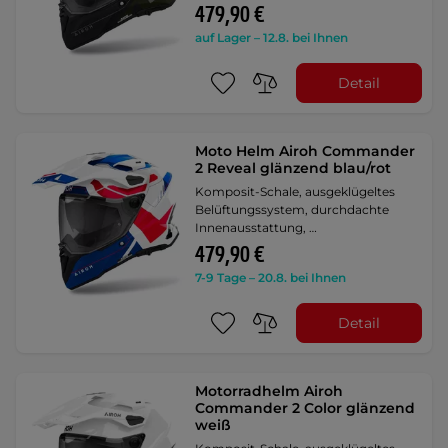
479,90 €
auf Lager – 12.8. bei Ihnen
Detail
Moto Helm Airoh Commander
2 Reveal glänzend blau/rot
Komposit-Schale, ausgeklügeltes
Belüftungssystem, durchdachte
Innenausstattung, …
479,90 €
7-9 Tage – 20.8. bei Ihnen
Detail
Motorradhelm Airoh
Commander 2 Color glänzend
weiß