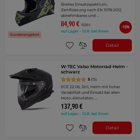
Breites Einsatzspektrum,
Zertifizierung nach EN 1078:2012,
abnehmbares und …
84,90 €
93,90 €
-10%
auf Lager – 12.8. bei Ihnen
Sonderangebot
Detail
W-TEC Valso Motorrad-Helm -
schwarz
5
(15)
ECE 22.06, 3in1, Helm mit hoher
Variabilität und Einsatz bei allen
Moto-Aktivitäten, …
137,90 €
auf Lager – 12.8. bei Ihnen
Detail