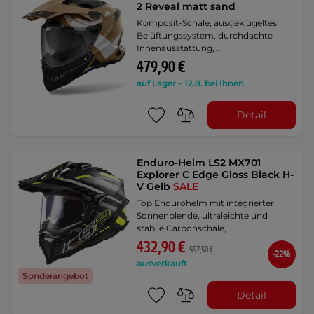
2 Reveal matt sand
Komposit-Schale, ausgeklügeltes
Belüftungssystem, durchdachte
Innenausstattung, …
479,90 €
auf Lager – 12.8. bei Ihnen
Detail
Enduro-Helm LS2 MX701
Explorer C Edge Gloss Black H-
V Gelb
SALE
Top Endurohelm mit integrierter
Sonnenblende, ultraleichte und
stabile Carbonschale, …
432,90 €
557,50 €
-22%
ausverkauft
Sonderangebot
Detail