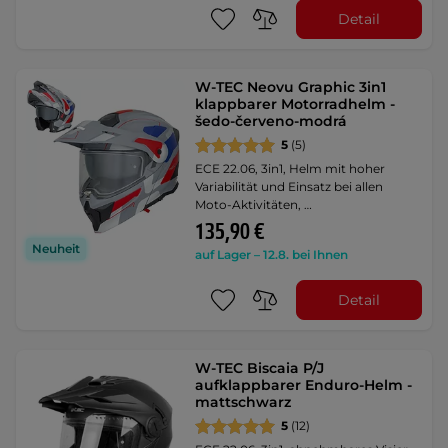
Detail
W-TEC Neovu Graphic 3in1
klappbarer Motorradhelm -
šedo-červeno-modrá
5
(5)
ECE 22.06, 3in1, Helm mit hoher
Variabilität und Einsatz bei allen
Moto-Aktivitäten, …
135,90 €
Neuheit
auf Lager – 12.8. bei Ihnen
Detail
W-TEC Biscaia P/J
aufklappbarer Enduro-Helm -
mattschwarz
5
(12)