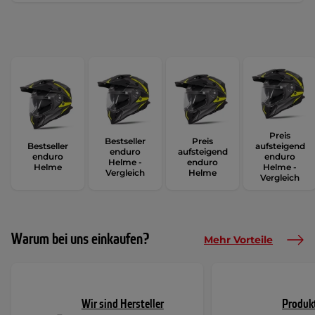
Preis
Bestseller
Preis
Bestseller
aufsteigend
enduro
aufsteigend
enduro
enduro
Helme -
enduro
Helme
Helme -
Vergleich
Helme
Vergleich
Warum bei uns einkaufen?
Mehr Vorteile
Wir sind Hersteller
Produk