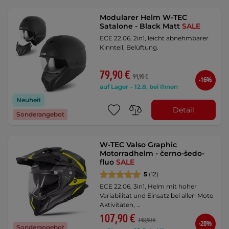
Modularer Helm W-TEC
Satalone - Black Matt
SALE
ECE 22.06, 2in1, leicht abnehmbarer
Kinnteil, Belüftung.
79,90 €
94,90 €
-16%
auf Lager – 12.8. bei Ihnen
Neuheit
Detail
Sonderangebot
W-TEC Valso Graphic
Motorradhelm - černo-šedo-
fluo
SALE
5
(12)
ECE 22.06, 3in1, Helm mit hoher
Variabilität und Einsatz bei allen Moto
Aktivitäten, …
107,90 €
148,90 €
-28%
Sonderangebot