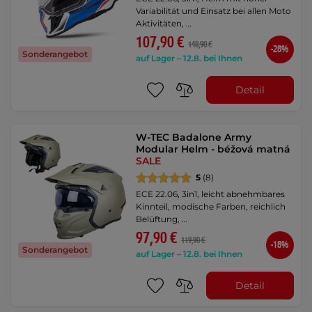
Variabilität und Einsatz bei allen Moto
Aktivitäten, …
107,90 €
148,90 €
-28%
Sonderangebot
auf Lager – 12.8. bei Ihnen
Detail
W-TEC Badalone Army
Modular Helm - béžová matná
SALE
5
(8)
ECE 22.06, 3in1, leicht abnehmbares
Kinnteil, modische Farben, reichlich
Belüftung, …
97,90 €
119,90 €
-18%
Sonderangebot
auf Lager – 12.8. bei Ihnen
Detail