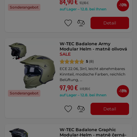
84,90 €
93,90 €
-10%
Sonderangebot
auf Lager – 12.8. bei Ihnen
Detail
W-TEC Badalone Army
Modular Helm - matně olivová
SALE
5
(8)
ECE 22.06, 3in1, leicht abnehmbares
Kinnteil, modische Farben, reichlich
Belüftung, …
97,90 €
119,90 €
-18%
Sonderangebot
auf Lager – 12.8. bei Ihnen
Detail
W-TEC Badalone Graphic
Modular-Helm - matně černá-