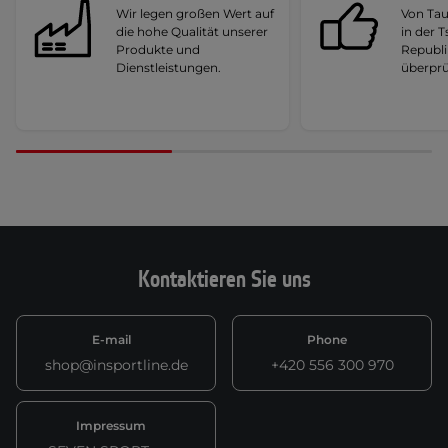
Wir legen großen Wert auf
Von Ta
die hohe Qualität unserer
in der 
Produkte und
Republi
Dienstleistungen.
überprü
Kontaktieren Sie uns
E-mail
Phone
shop@insportline.de
+420 556 300 970
Impressum