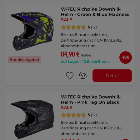
W-TEC Richpike Downhill-
Helm - Green & Blue Madness
SALE
5
(12)
Breites Einsatzspektrum,
Zertifizierung nach EN 1078:2012,
abnehmbares und …
84,90 €
93,90 €
-10%
Sonderangebot
auf Lager – 12.8. bei Ihnen
Detail
W-TEC Richpike Downhill-
Helm - Pink Tag On Black
SALE
5
(12)
Breites Einsatzspektrum,
Zertifizierung nach EN 1078:2012,
abnehmbares und …