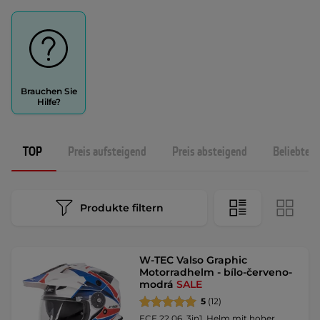
Brauchen Sie
Hilfe?
TOP
Preis aufsteigend
Preis absteigend
Beliebtest
Produkte filtern
W-TEC Valso Graphic
Motorradhelm - bílo-červeno-
modrá
SALE
5
(12)
ECE 22.06, 3in1, Helm mit hoher