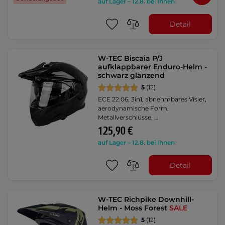
auf Lager – 12.8. bei Ihnen
Detail
W-TEC Biscaia P/J
aufklappbarer Enduro-Helm -
schwarz glänzend
5
(12)
ECE 22.06, 3in1, abnehmbares Visier,
aerodynamische Form,
Metallverschlüsse, …
125,90 €
auf Lager – 12.8. bei Ihnen
Detail
W-TEC Richpike Downhill-
Helm - Moss Forest
SALE
5
(12)