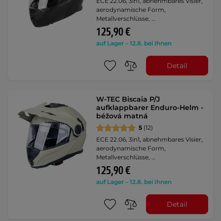
ECE 22.06, 3in1, abnehmbares Visier,
aerodynamische Form,
Metallverschlüsse, …
125,90 €
auf Lager – 12.8. bei Ihnen
Detail
W-TEC Biscaia P/J
aufklappbarer Enduro-Helm -
béžová matná
5
(12)
ECE 22.06, 3in1, abnehmbares Visier,
aerodynamische Form,
Metallverschlüsse, …
125,90 €
auf Lager – 12.8. bei Ihnen
Detail