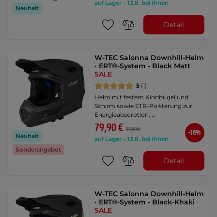
auf Lager – 13.8. bei Ihnen
Neuheit
Detail
W-TEC Salonna Downhill-Helm
• ERT®-System - Black Matt
SALE
5
(1)
Helm mit festem Kinnbügel und
Schirm sowie ETR-Polsterung zur
Energieabsorption. …
79,90 €
94,90 €
-16%
Neuheit
auf Lager – 13.8. bei Ihnen
Sonderangebot
Detail
W-TEC Salonna Downhill-Helm
• ERT®-System - Black-Khaki
SALE