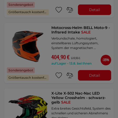
Sonderangebot
Detail
Größentausch kostenfrei
Motocross-Helm BELL Moto-9 -
Infrared Intake
SALE
Verbundschale, homologiert,
einstellbares Lüftungssystem,
System der magnetischen …
404,90 €
619,90 €
-35%
auf Lager – 13.8. bei Ihnen
Sonderangebot
Detail
Größentausch kostenfrei
X-Lite X-502 Nac-Nac LED
Yellow Crosshelm - schwarz-
gelb
SALE
Extra breites Gesichtsfeld, System des
schnellen und sicheren Abnehmens
des Helms, …