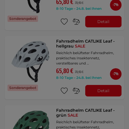
65,80 €
70,40 €
-7%
8-10 Tage – 24.8. bei Ihnen
Sonderangebot
Detail
Fahrradhelm CATLIKE Leaf -
hellgrau
SALE
Reichlich belüfteter Fahrradhelm,
praktisches Insektennetz,
verstellbares und …
65,80 €
70,40 €
-7%
8-10 Tage – 24.8. bei Ihnen
Sonderangebot
Detail
Fahrradhelm CATLIKE Leaf -
grün
SALE
Reichlich belüfteter Fahrradhelm,
praktisches Insektennetz,