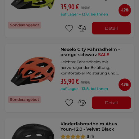
35,90 €
40,90 €
-12%
auf Lager – 13.8. bei Ihnen
Sonderangebot
Detail
Nexelo City Fahrradhelm -
orange-schwarz
SALE
Leichter Fahrradhelm mit
hervorragender Belüftung,
komfortabler Polsterung und …
35,90 €
40,90 €
-12%
auf Lager – 13.8. bei Ihnen
Sonderangebot
Detail
Kinderfahrradhelm Abus
Youn-I 2.0 - Velvet Black
5
(1)