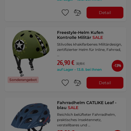
Detail
Freestyle-Helm Kufen
Kontrolle Militär
SALE
Stilvolles khakifarbenes Militärdesign,
zertifizierter Helm für Inline, Fahrrad,
…
26,90 €
30,90 €
-13%
auf Lager – 13.8. bei Ihnen
Sonderangebot
Detail
Fahrradhelm CATLIKE Leaf -
blau
SALE
Reichlich belüfteter Fahrradhelm,
praktisches Insektennetz,
verstellbares und …