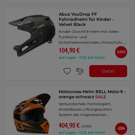
Abus YouDrop FF
Fahrradhelm für Kinder -
Velvet Black
Kinder-Downhill-Helm mit vielen
Funktions- und
Sicherheitsmerkmalen, Kinnschutz, …
104,90 €
SUPER
auf Lager – 13.8. bei Ihnen
Detail
Motocross-Helm BELL Moto-9 -
orange-schwarz
SALE
Verbundschale, homologiert,
einstellbares Lüftungssystem,
System der magnetischen …
404,90 €
619,90 €
-35%
auf Lager – 13.8. bei Ihnen