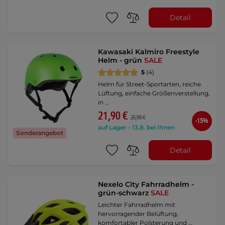
Detail
Kawasaki Kalmiro Freestyle
Helm - grün
SALE
5
(4)
Helm für Street-Sportarten, reiche
Lüftung, einfache Größenverstellung,
in …
21,90 €
25,90 €
-15%
auf Lager – 13.8. bei Ihnen
Sonderangebot
Detail
Nexelo City Fahrradhelm -
grün-schwarz
SALE
Leichter Fahrradhelm mit
hervorragender Belüftung,
komfortabler Polsterung und …