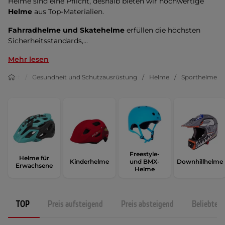
Helme sind eine Pflicht, deshalb bieten wir hochwertige
Helme
aus Top-Materialien.
Fahrradhelme und Skatehelme
erfüllen die höchsten
Sicherheitsstandards,...
Mehr lesen
Sport
Gesundheit und Schutzausrüstung
Helme
Sporthelme
Freestyle-
Helme für
Kinderhelme
und BMX-
Downhillhelme
Erwachsene
Helme
TOP
Preis aufsteigend
Preis absteigend
Beliebtest