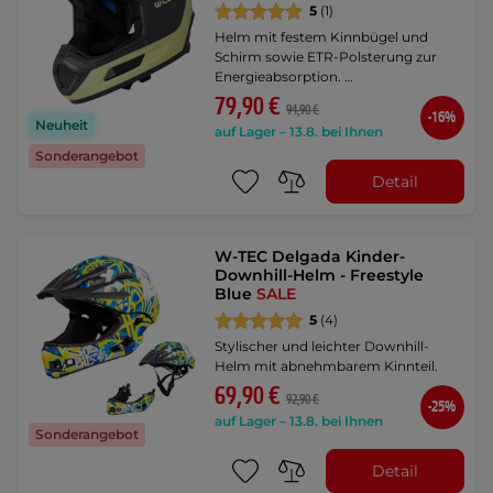
5
(1)
Helm mit festem Kinnbügel und
Schirm sowie ETR-Polsterung zur
Energieabsorption. …
79,90 €
94,90 €
-16%
Neuheit
auf Lager – 13.8. bei Ihnen
Sonderangebot
Detail
W-TEC Delgada Kinder-
Downhill-Helm - Freestyle
Blue
SALE
5
(4)
Stylischer und leichter Downhill-
Helm mit abnehmbarem Kinnteil.
69,90 €
92,90 €
-25%
auf Lager – 13.8. bei Ihnen
Sonderangebot
Detail