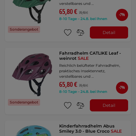
verstellbares und …
65,80 €
70,40 €
-7%
8-10 Tage – 24.8. bei Ihnen
Sonderangebot
Detail
Fahrradhelm CATLIKE Leaf -
weinrot
SALE
Reichlich belüfteter Fahrradhelm,
praktisches Insektennetz,
verstellbares und …
65,80 €
70,40 €
-7%
8-10 Tage – 24.8. bei Ihnen
Sonderangebot
Detail
Kinderfahrradhelm Abus
Smiley 3.0 - Blue Croco
SALE