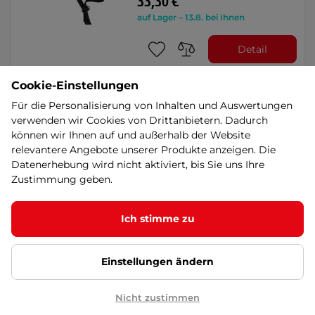
33,30 €
auf Lager – 13.8. bei Ihnen
Detail
Cookie-Einstellungen
Paw Patrol Helm + Pads Set
Für die Personalisierung von Inhalten und Auswertungen
für Kinder
verwenden wir Cookies von Drittanbietern. Dadurch
Kinder-Radsport-Set mit Motiven der
können wir Ihnen auf und außerhalb der Website
Paw Patrol, beinhaltet Helm mit Knie
relevantere Angebote unserer Produkte anzeigen. Die
- und …
Datenerhebung wird nicht aktiviert, bis Sie uns Ihre
35,90 €
Zustimmung geben.
auf Lager – 13.8. bei Ihnen
Kaufen
Ich stimme zu
Einstellungen ändern
Kinder-Fahrradhelm Etape
Kitty 2.0 - grün
Leichter Kinderhelm mit In-Mold-
Nicht zustimmen
Technologie, 14 Belüftungsöffnungen,