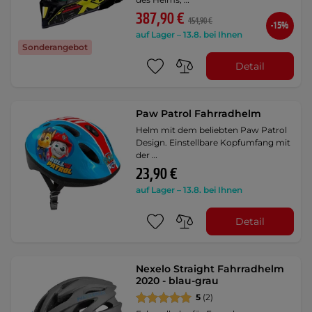
387,90 €
454,90 €
-15%
auf Lager – 13.8. bei Ihnen
Sonderangebot
Detail
Paw Patrol Fahrradhelm
Helm mit dem beliebten Paw Patrol
Design. Einstellbare Kopfumfang mit
der …
23,90 €
auf Lager – 13.8. bei Ihnen
Detail
Nexelo Straight Fahrradhelm
2020 - blau-grau
5
(2)