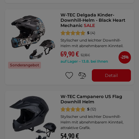
W-TEC Delgada Kinder-
Downhill-Helm - Black Heart
Mechanic
SALE
5
(4)
Stylischer und leichter Downhill-
Helm mit abnehmbarem Kinnteil.
69,90 €
92,90 €
-25%
auf Lager – 13.8. bei Ihnen
Sonderangebot
Detail
W-TEC Campanero US Flag
Downhill Helm
5
(12)
Stylischer und leichter Downhill-
Helm mit abnehmbarem Kinnteil,
attraktive Grafik.
54,90 €