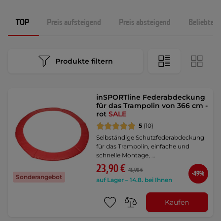
TOP
Preis aufsteigend
Preis absteigend
Beliebtest
Produkte filtern
inSPORTline Federabdeckung
für das Trampolin von 366 cm -
rot
SALE
5
(10)
Selbständige Schutzfederabdeckung
für das Trampolin, einfache und
schnelle Montage, …
23,90 €
46,90 €
-49%
Sonderangebot
auf Lager – 14.8. bei Ihnen
Kaufen