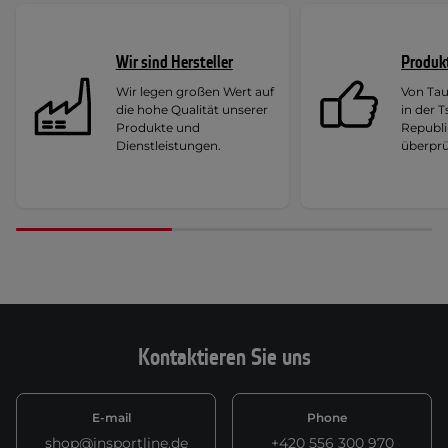
Wir sind Hersteller
Produk
Wir legen großen Wert auf
Von Ta
die hohe Qualität unserer
in der 
Produkte und
Republi
Dienstleistungen.
überprü
Kontaktieren Sie uns
E-mail
Phone
shop@insportline.de
+420 556 300 970