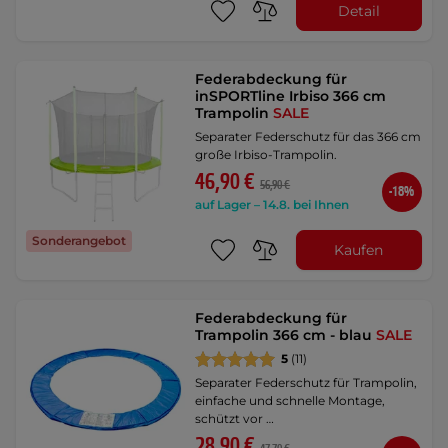
Detail
Federabdeckung für
inSPORTline Irbiso 366 cm
Trampolin
SALE
Separater Federschutz für das 366 cm
große Irbiso-Trampolin.
46,90 €
56,90 €
-18%
auf Lager – 14.8. bei Ihnen
Sonderangebot
Kaufen
Federabdeckung für
Trampolin 366 cm - blau
SALE
5
(11)
Separater Federschutz für Trampolin,
einfache und schnelle Montage,
schützt vor …
28,90 €