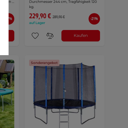
oliden …
Durchmesser 244 cm, Tragfähigkeit 120
kg.
229,90 €
289,90 €
-17%
-21%
auf Lager
n
Kaufen
Sonderangebot