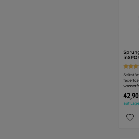
Sprung
inSPOR
Selbstä
federlo
wasserf
42,90
auf Lage