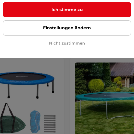
 mit einem großen und soliden …
Outdoor mit einem großen und s
Ich stimme zu
 €
99,90 €
99,90 €
120,90 €
-20%
r – 11.8. bei Ihnen
auf Lager – 11.8. bei Ihnen
Einstellungen ändern
Kaufen
Kaufe
Nicht zustimmen