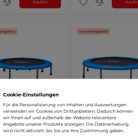
Kaufen
Kaufe
angebot
Sonderangebot
Cookie-Einstellungen
Für die Personalisierung von Inhalten und Auswertungen
verwenden wir Cookies von Drittanbietern. Dadurch können
Tline Flopper 122 cm
inSPORTline Flopper 140 
olin
SALE
Trampolin
SALE
wir Ihnen auf und außerhalb der Website relevantere
Angebote unserer Produkte anzeigen. Die Datenerhebung
5
(2)
5
(4)
wird nicht aktiviert, bis Sie uns Ihre Zustimmung geben.
e Kinder geeignet, ist dies ein
Für alle Kinder geeignet ist dies e