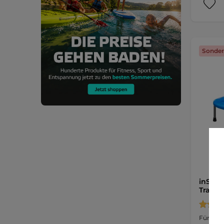
Sonder
inSPOR
Tramp
Für beid