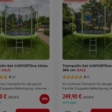
angebot
Sonderangebot
lin-Set inSPORTline Irbiso
Trampolin-Set inSPORTline 
m
SALE
366 cm
SALE
5
(4)
5
(1)
eres Trampolin für die ganze
Ein sicheres Trampolin für die ga
 Doppelte Befestigung, internes …
Familie! Doppelte Befestigung, i
0 €
249,90 €
269,90 €
339,90 €
-30%
r
auf Lager