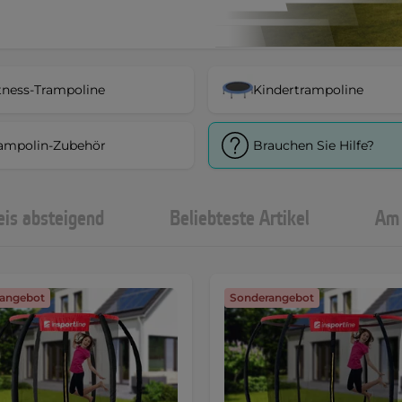
tness-Trampoline
Kindertrampoline
ampolin-Zubehör
Brauchen Sie Hilfe?
eis absteigend
Beliebteste Artikel
Am 
angebot
Sonderangebot