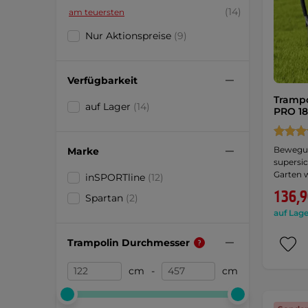
(14)
am teuersten
Nur Aktionspreise
(9)
Verfügbarkeit
Trampo
auf Lager
(14)
PRO 1
Bewegun
Marke
supersi
Garten 
inSPORTline
(12)
136,9
Spartan
(2)
auf Lage
Trampolin Durchmesser
cm
-
cm