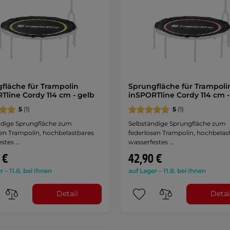
fläche für Trampolin
Sprungfläche für Trampoli
Tline Cordy 114 cm - gelb
inSPORTline Cordy 114 cm -
5
(1)
5
(1)
ndige Sprungfläche zum
Selbständige Sprungfläche zum
sen Trampolin, hochbelastbares
federlosen Trampolin, hochbelas
estes …
wasserfestes …
 €
42,90 €
r – 11.8. bei Ihnen
auf Lager – 11.8. bei Ihnen
Detail
Detai