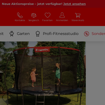
Neue Aktionspreise – jetzt verfügbar!
Jetzt ansehen
Kontakte
Vergleich
Favoriten
Anmelden
Warenkorb
it
Garten
Profi-Fitnessstudio
Sonde