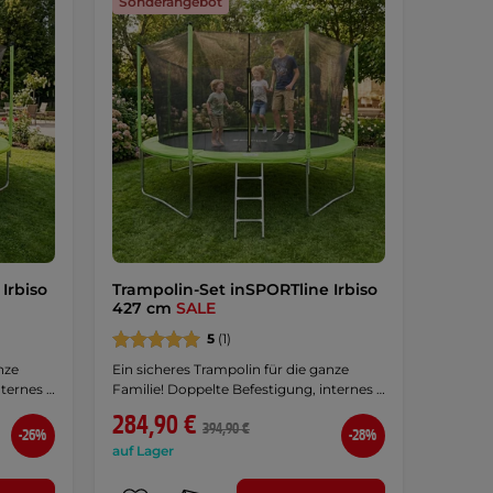
Sonderangebot
Irbiso
Trampolin-Set inSPORTline Irbiso
427 cm
SALE
5
(1)
nze
Ein sicheres Trampolin für die ganze
nternes …
Familie! Doppelte Befestigung, internes …
284,90 €
394,90 €
-26%
-28%
auf Lager