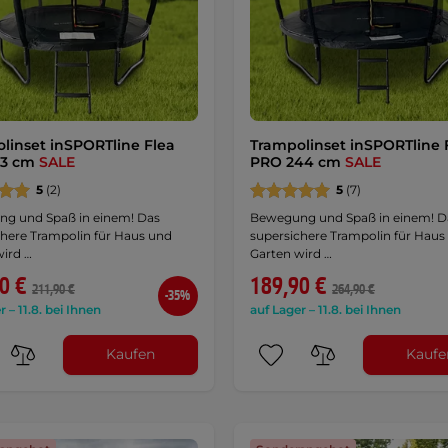
linset inSPORTline Flea
Trampolinset inSPORTline 
83 cm
SALE
PRO 244 cm
SALE
5
(2)
5
(7)
g und Spaß in einem! Das
Bewegung und Spaß in einem! D
chere Trampolin für Haus und
supersichere Trampolin für Haus
wird …
Garten wird …
0 €
189,90 €
211,90 €
264,90 €
-35%
r – 11.8. bei Ihnen
auf Lager – 11.8. bei Ihnen
Kaufen
Kaufe