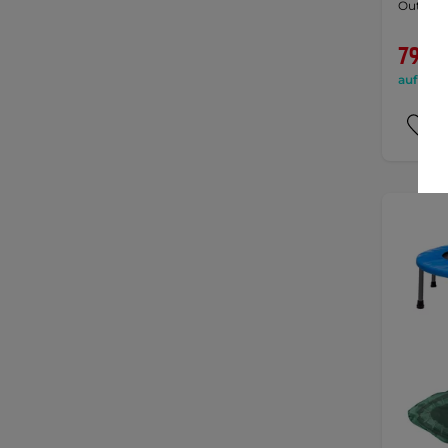
Outdoor
79,90
auf Lage