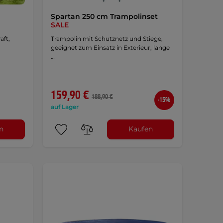
Spartan 250 cm Trampolinset
SALE
aft,
Trampolin mit Schutznetz und Stiege,
geeignet zum Einsatz in Exterieur, lange
…
159,90 €
188,90 €
-15%
auf Lager
n
Kaufen