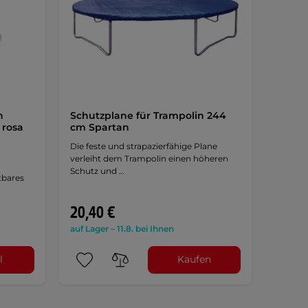
n
Schutzplane für Trampolin 244
 rosa
cm Spartan
Die feste und strapazierfähige Plane
verleiht dem Trampolin einen höheren
Schutz und …
tbares
20,40 €
auf Lager – 11.8. bei Ihnen
l
Kaufen