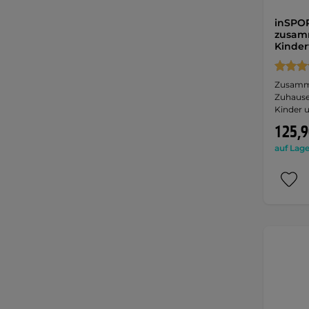
inSPOR
zusam
Kinder
Zusamme
Zuhause,
Kinder 
125,9
auf Lage