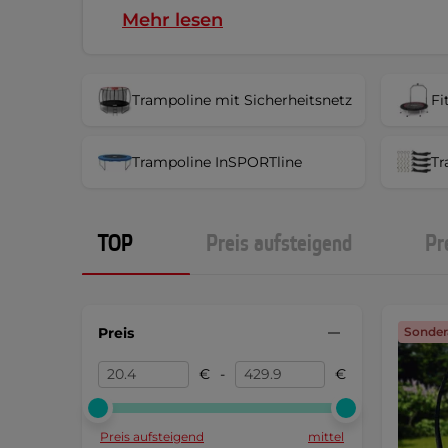
Mehr lesen
Trampoline mit Sicherheitsnetz
Fi
Trampoline InSPORTline
Tr
TOP
Preis aufsteigend
Pr
Preis
Sonder
€
-
€
Preis aufsteigend
mittel