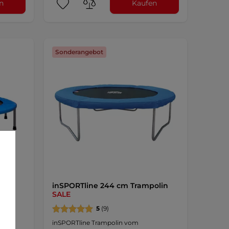
n
Kaufen
Sonderangebot
cm
inSPORTline 244 cm Trampolin
SALE
5
(9)
in
inSPORTline Trampolin vom