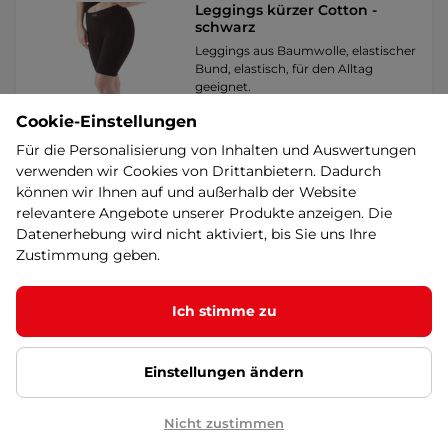
Leggings kürzer Cotton -
schwarz
Leggings aus Baumwolle, elastischer
Bund, elastisch, für den Alltag
geeignet.
8,90 €
SUPER
Cookie-Einstellungen
auf Lager – 13.8. bei Ihnen
Für die Personalisierung von Inhalten und Auswertungen
verwenden wir Cookies von Drittanbietern. Dadurch
Detail
können wir Ihnen auf und außerhalb der Website
relevantere Angebote unserer Produkte anzeigen. Die
Datenerhebung wird nicht aktiviert, bis Sie uns Ihre
Brubeck Active Wool T-Shirt
Zustimmung geben.
mit kurzen Ärmeln für Männer
- schwarz
Ein zweilagiges Merino-Shirt für jede
Ich stimme zu
Jahreszeit! Ausgezeichnete
schweißableitende …
53,90 €
Einstellungen ändern
auf Lager – 13.8. bei Ihnen
Nicht zustimmen
Detail