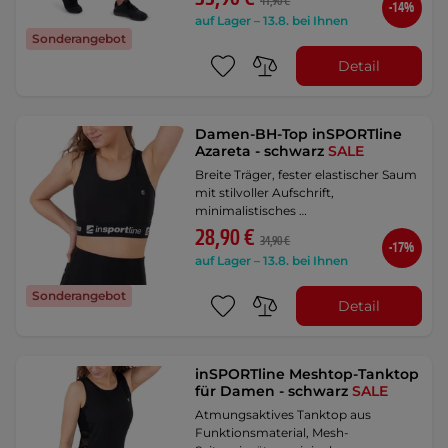
41,90 €
-14%
auf Lager – 13.8. bei Ihnen
Sonderangebot
Detail
Damen-BH-Top inSPORTline
Azareta - schwarz
SALE
Breite Träger, fester elastischer Saum
mit stilvoller Aufschrift,
minimalistisches …
28,90 €
34,90 €
-17%
auf Lager – 13.8. bei Ihnen
Sonderangebot
Detail
inSPORTline Meshtop-Tanktop
für Damen - schwarz
SALE
Atmungsaktives Tanktop aus
Funktionsmaterial, Mesh-