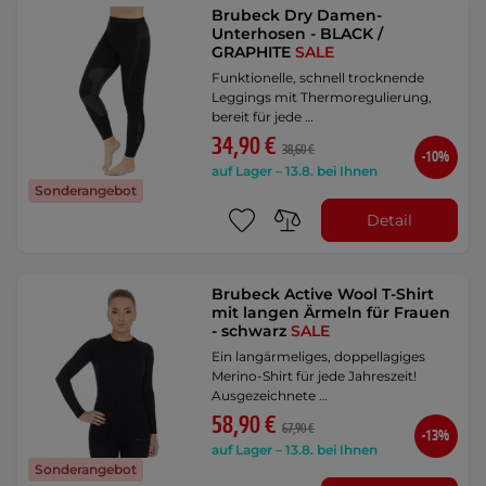
Brubeck Dry Damen-
Unterhosen - BLACK /
GRAPHITE
SALE
Funktionelle, schnell trocknende
Leggings mit Thermoregulierung,
bereit für jede …
34,90 €
38,60 €
-10%
auf Lager – 13.8. bei Ihnen
Sonderangebot
Detail
Brubeck Active Wool T-Shirt
mit langen Ärmeln für Frauen
- schwarz
SALE
Ein langärmeliges, doppellagiges
Merino-Shirt für jede Jahreszeit!
Ausgezeichnete …
58,90 €
67,90 €
-13%
auf Lager – 13.8. bei Ihnen
Sonderangebot