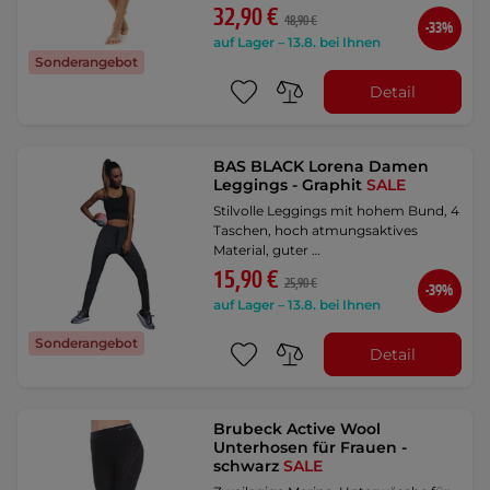
32,90 €
48,90 €
-33%
auf Lager – 13.8. bei Ihnen
Sonderangebot
Detail
BAS BLACK Lorena Damen
Leggings - Graphit
SALE
Stilvolle Leggings mit hohem Bund, 4
Taschen, hoch atmungsaktives
Material, guter …
15,90 €
25,90 €
-39%
auf Lager – 13.8. bei Ihnen
Sonderangebot
Detail
Brubeck Active Wool
Unterhosen für Frauen -
schwarz
SALE