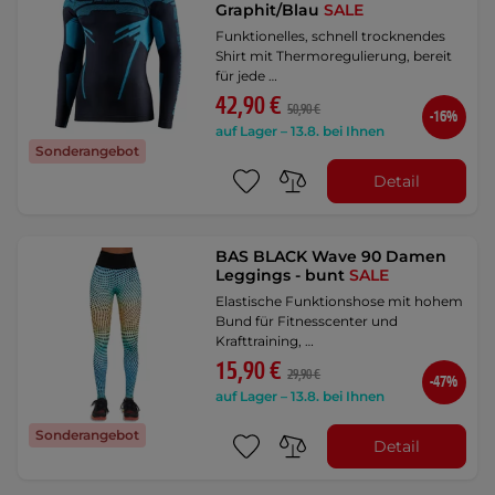
Graphit/Blau
SALE
Funktionelles, schnell trocknendes
Shirt mit Thermoregulierung, bereit
für jede …
42,90 €
50,90 €
-16%
auf Lager – 13.8. bei Ihnen
Sonderangebot
Detail
BAS BLACK Wave 90 Damen
Leggings - bunt
SALE
Elastische Funktionshose mit hohem
Bund für Fitnesscenter und
Krafttraining, …
15,90 €
29,90 €
-47%
auf Lager – 13.8. bei Ihnen
Sonderangebot
Detail