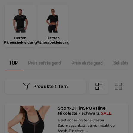
Herren
Damen
Fitnessbekleidung
Fitnessbekleidung
TOP
Preis aufsteigend
Preis absteigend
Beliebtest
Produkte filtern
Sport-BH inSPORTline
Nikoletta - schwarz
SALE
Elastisches Material, fester
Saumabschluss, atmungsaktive
Mesh-Einsätze, …