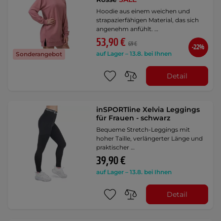
Hoodie aus einem weichen und
strapazierfähigen Material, das sich
angenehm anfühlt. …
53,90 €
69 €
-22%
auf Lager – 13.8. bei Ihnen
Sonderangebot
Detail
inSPORTline Xelvia Leggings
für Frauen - schwarz
Bequeme Stretch-Leggings mit
hoher Taille, verlängerter Länge und
praktischer …
39,90 €
auf Lager – 13.8. bei Ihnen
Detail