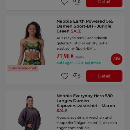
Detail
Nebbia Earth Powered 565
Damen Sport-BH - Jungle
Green
SALE
Aus recyceltem Ozeanplastik
gefertigt, ist dies ein stylischer
elastischer Sport-BH …
21,90 €
34,80 €
-37%
auf Lager – 13.8. bei Ihnen
Sonderangebot
Detail
Nebbia Everyday Hero 580
Langes Damen
Kapuzensweatshirt - Maron
SALE
Hoodie aus einem weichen und
strapazierfähigen Material, das sich
angenehm anfühlt. …