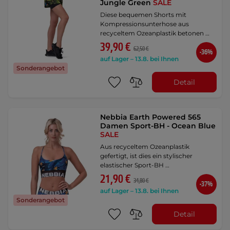
Jungle Green
SALE
Diese bequemen Shorts mit
Kompressionsunterhose aus
recyceltem Ozeanplastik betonen …
39,90 €
62,50 €
-36%
auf Lager – 13.8. bei Ihnen
Sonderangebot
Detail
Nebbia Earth Powered 565
Damen Sport-BH - Ocean Blue
SALE
Aus recyceltem Ozeanplastik
gefertigt, ist dies ein stylischer
elastischer Sport-BH …
21,90 €
34,80 €
-37%
auf Lager – 13.8. bei Ihnen
Sonderangebot
Detail