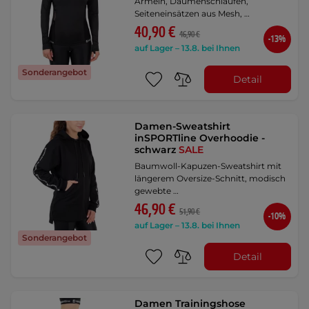
Ärmeln, Daumenschlaufen,
Seiteneinsätzen aus Mesh, …
40,90 €
46,90 €
-13%
auf Lager – 13.8. bei Ihnen
Sonderangebot
Detail
Damen-Sweatshirt
inSPORTline Overhoodie -
schwarz
SALE
Baumwoll-Kapuzen-Sweatshirt mit
längerem Oversize-Schnitt, modisch
gewebte …
46,90 €
51,90 €
-10%
auf Lager – 13.8. bei Ihnen
Sonderangebot
Detail
Damen Trainingshose