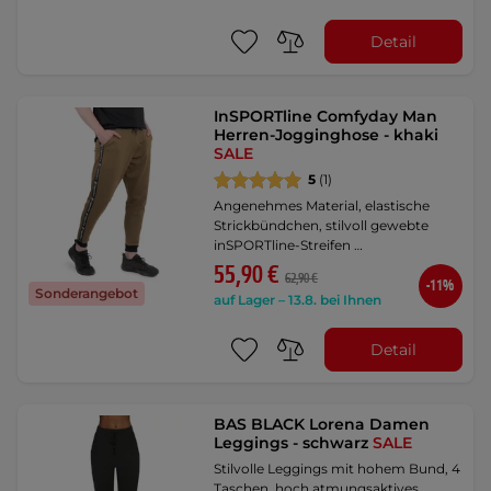
Detail
InSPORTline Comfyday Man
Herren-Jogginghose - khaki
SALE
5
(1)
Angenehmes Material, elastische
Strickbündchen, stilvoll gewebte
inSPORTline-Streifen …
55,90 €
62,90 €
-11%
Sonderangebot
auf Lager – 13.8. bei Ihnen
Detail
BAS BLACK Lorena Damen
Leggings - schwarz
SALE
Stilvolle Leggings mit hohem Bund, 4
Taschen, hoch atmungsaktives