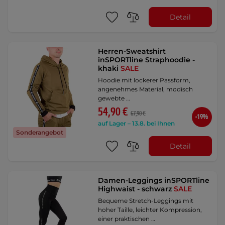
Detail
Herren-Sweatshirt
inSPORTline Straphoodie -
khaki
SALE
Hoodie mit lockerer Passform,
angenehmes Material, modisch
gewebte …
54,90 €
67,90 €
-19%
auf Lager – 13.8. bei Ihnen
Sonderangebot
Detail
Damen-Leggings inSPORTline
Highwaist - schwarz
SALE
Bequeme Stretch-Leggings mit
hoher Taille, leichter Kompression,
einer praktischen …