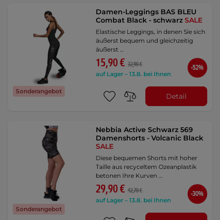
Damen-Leggings BAS BLEU
Combat Black - schwarz
SALE
Elastische Leggings, in denen Sie sich
äußerst bequem und gleichzeitig
äußerst …
15,90 €
32,90 €
-52%
auf Lager – 13.8. bei Ihnen
Sonderangebot
Detail
Nebbia Active Schwarz 569
Damenshorts - Volcanic Black
SALE
Diese bequemen Shorts mit hoher
Taille aus recyceltem Ozeanplastik
betonen Ihre Kurven …
29,90 €
42,70 €
-30%
auf Lager – 13.8. bei Ihnen
Sonderangebot