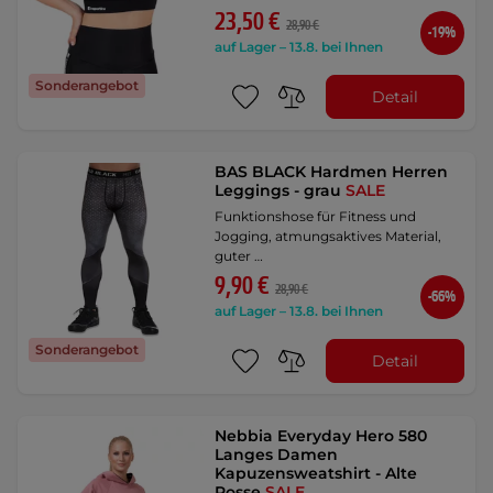
23,50 €
28,90 €
-19%
auf Lager – 13.8. bei Ihnen
Sonderangebot
Detail
BAS BLACK Hardmen Herren
Leggings - grau
SALE
Funktionshose für Fitness und
Jogging, atmungsaktives Material,
guter …
9,90 €
28,90 €
-66%
auf Lager – 13.8. bei Ihnen
Sonderangebot
Detail
Nebbia Everyday Hero 580
Langes Damen
Kapuzensweatshirt - Alte
Rosse
SALE