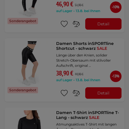
46,90 €
51,90 €
-10%
auf Lager – 13.8. bei Ihnen
Sonderangebot
Detail
Damen Shorts inSPORTline
Shortcut - schwarz
SALE
Länge über den Knien, solider
Stretch-Obersaum mit stilvoller
Aufschrift, original …
38,90 €
44,90 €
-13%
auf Lager – 13.8. bei Ihnen
Sonderangebot
Detail
Damen T-Shirt inSPORTline T-
Lang - schwarz
SALE
Atmungsaktives T-Shirt mit langen