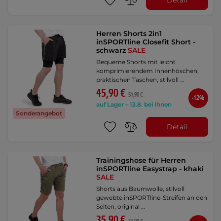
Herren Shorts 2in1
inSPORTline Closefit Short -
schwarz
SALE
Bequeme Shorts mit leicht
komprimierendem Innenhöschen,
praktischen Taschen, stilvoll …
45,90 €
51,90 €
-12%
auf Lager – 13.8. bei Ihnen
Sonderangebot
Detail
Trainingshose für Herren
inSPORTline Easystrap - khaki
SALE
Shorts aus Baumwolle, stilvoll
gewebte inSPORTline-Streifen an den
Seiten, original …
35,90 €