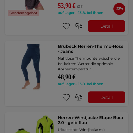
53,90 €
69 €
-22%
auf Lager – 13.8. bei Ihnen
Sonderangebot
Detail
Brubeck Herren-Thermo-Hose
- Jeans
Nahtlose Thermounterwäsche, die
bei kaltem Wetter die optimale
Körpertemperatur …
48,90 €
auf Lager – 13.8. bei Ihnen
Detail
Herren-Windjacke Etape Bora
2.0 - gelb fluo
Ultraleichte Windjacke mit