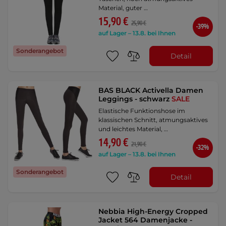
Material, guter …
15,90 €
25,90 €
-39%
auf Lager – 13.8. bei Ihnen
Sonderangebot
Detail
BAS BLACK Activella Damen
Leggings - schwarz
SALE
Elastische Funktionshose im
klassischen Schnitt, atmungsaktives
und leichtes Material, …
14,90 €
21,90 €
-32%
auf Lager – 13.8. bei Ihnen
Sonderangebot
Detail
Nebbia High-Energy Cropped
Jacket 564 Damenjacke -