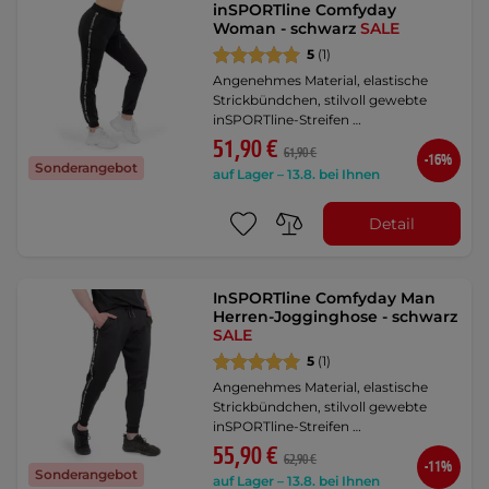
inSPORTline Comfyday
Woman - schwarz
SALE
5
(1)
Angenehmes Material, elastische
Strickbündchen, stilvoll gewebte
inSPORTline-Streifen …
51,90 €
61,90 €
-16%
Sonderangebot
auf Lager – 13.8. bei Ihnen
Detail
InSPORTline Comfyday Man
Herren-Jogginghose - schwarz
SALE
5
(1)
Angenehmes Material, elastische
Strickbündchen, stilvoll gewebte
inSPORTline-Streifen …
55,90 €
62,90 €
-11%
Sonderangebot
auf Lager – 13.8. bei Ihnen