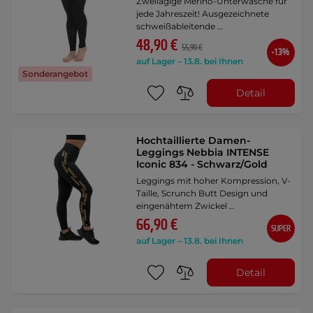
Zweilagige Merino-Unterwäsche für
jede Jahreszeit! Ausgezeichnete
schweißableitende …
48,90 €
55,90 €
-13%
auf Lager – 13.8. bei Ihnen
Sonderangebot
Detail
Hochtaillierte Damen-
Leggings Nebbia INTENSE
Iconic 834 - Schwarz/Gold
Leggings mit hoher Kompression, V-
Taille, Scrunch Butt Design und
eingenähtem Zwickel …
66,90 €
SUPER
auf Lager – 13.8. bei Ihnen
Detail