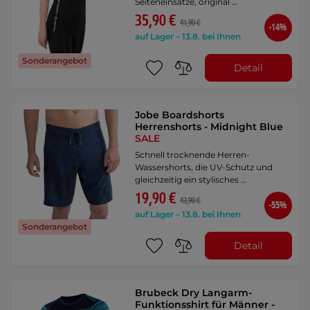
Seiteneinsätze, original …
35,90 €
41,90 €
-14%
auf Lager – 13.8. bei Ihnen
Sonderangebot
Detail
Jobe Boardshorts
Herrenshorts - Midnight Blue
SALE
Schnell trocknende Herren-
Wassershorts, die UV-Schutz und
gleichzeitig ein stylisches …
19,90 €
43,90 €
-55%
auf Lager – 13.8. bei Ihnen
Sonderangebot
Detail
Brubeck Dry Langarm-
Funktionsshirt für Männer -