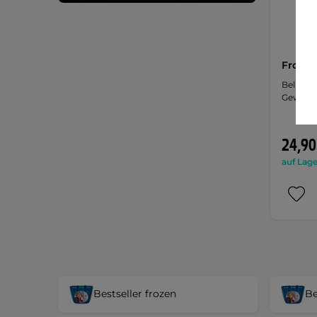
Frozen
Belüftun
Gewicht,
24,90
auf Lage
Bestseller frozen
Be