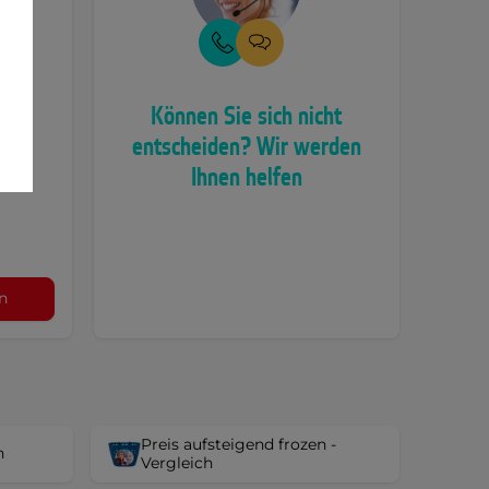
e
Können Sie sich nicht
entscheiden? Wir werden
en,
en,
Ihnen helfen
n
Preis aufsteigend frozen -
n
Vergleich