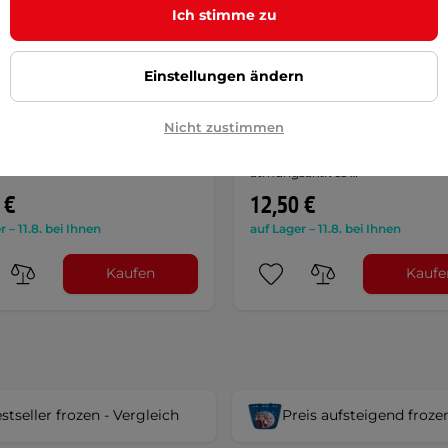
Ich stimme zu
Einstellungen ändern
 II Fahrradhelm S
Kinder-Fahrradhandschuh
Frozen II – hellblau
gslöcher, Innenfutter, geringes
Nicht zustimmen
Kinder-Fahrradhandschuhe Froz
 EN 1078 Zertifikat, Motiv des …
geeignet für Kinder von 3-6 Jahr
atmungsaktives …
 €
12,50 €
r – 11.8. bei Ihnen
auf Lager – 11.8. bei Ihnen
Kaufen
Kaufe
stseller frozen - Vergleich
Preis aufsteigend froze