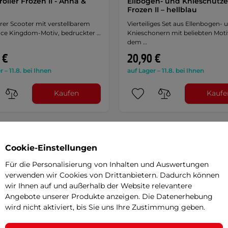
oller Frozen II - Anna &
Ellbogen- und Knieschütze
Frozen II – hellblau
rer Scooter mit verstellbarem
Vierteiliges Set aus Ellenbogen- 
 Ice Kingdom-Motiv, bedruckter …
Knieschonern mit beliebten Mot
dem …
 €
20,90 €
r – 11.8. bei Ihnen
auf Lager – 11.8. bei Ihnen
Kaufen
Kaufe
Cookie-Einstellungen
Für die Personalisierung von Inhalten und Auswertungen
verwenden wir Cookies von Drittanbietern. Dadurch können
wir Ihnen auf und außerhalb der Website relevantere
Angebote unserer Produkte anzeigen. Die Datenerhebung
wird nicht aktiviert, bis Sie uns Ihre Zustimmung geben.