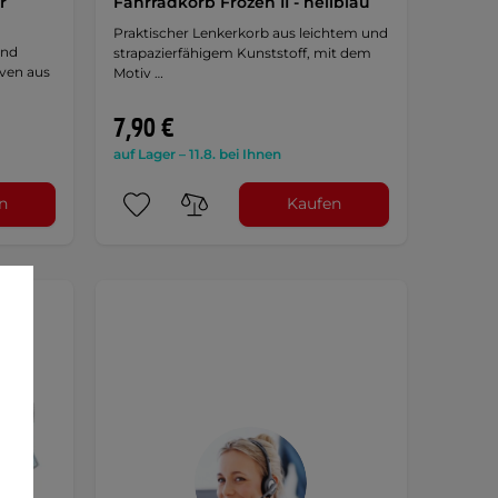
r
Fahrradkorb Frozen II - hellblau
Praktischer Lenkerkorb aus leichtem und
und
strapazierfähigem Kunststoff, mit dem
iven aus
Motiv …
7,90 €
auf Lager – 11.8. bei Ihnen
n
Kaufen