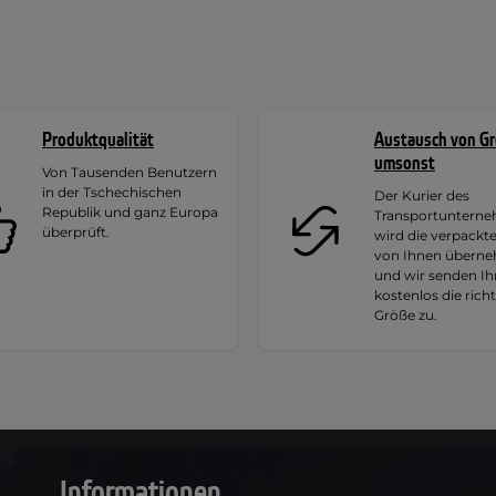
Produktqualität
Austausch von G
umsonst
Von Tausenden Benutzern
in der Tschechischen
Der Kurier des
Republik und ganz Europa
Transportuntern
überprüft.
wird die verpackt
von Ihnen übern
und wir senden I
kostenlos die rich
Größe zu.
Informationen