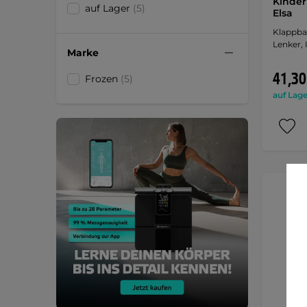
Kinderr
auf Lager
(5)
Elsa
Klappba
Lenker,
Marke
41,30
Frozen
(5)
auf Lage