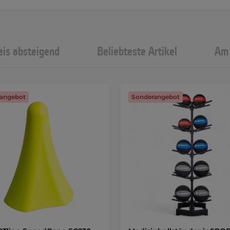
eis absteigend
Beliebteste Artikel
Am 
angebot
Sonderangebot