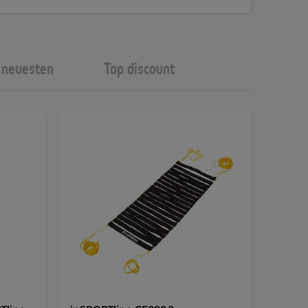
neuesten
Top discount