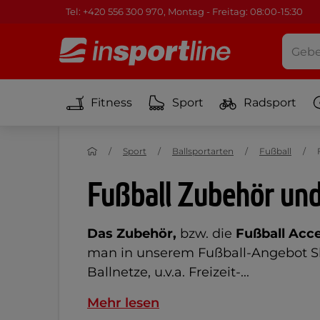
Tel: +420 556 300 970, Montag - Freitag: 08:00-15:30
Fitness
Sport
Radsport
Sport
Ballsportarten
Fußball
Fußball Zubehör und
Das Zubehör,
bzw. die
Fußball Acce
man in unserem Fußball-Angebot Sla
Ballnetze, u.v.a. Freizeit-...
Mehr lesen