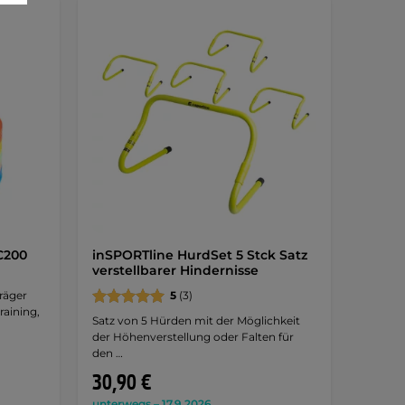
C200
inSPORTline HurdSet 5 Stck Satz
verstellbarer Hindernisse
räger
5
(3)
raining,
Satz von 5 Hürden mit der Möglichkeit
der Höhenverstellung oder Falten für
den …
30,90 €
unterwegs – 17.9.2026