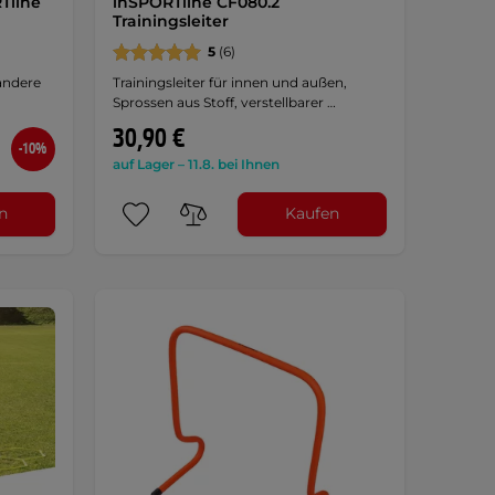
Tline
inSPORTline CF080.2
Trainingsleiter
5
(6)
 andere
Trainingsleiter für innen und außen,
Sprossen aus Stoff, verstellbarer …
30,90 €
-10%
auf Lager – 11.8. bei Ihnen
n
Kaufen