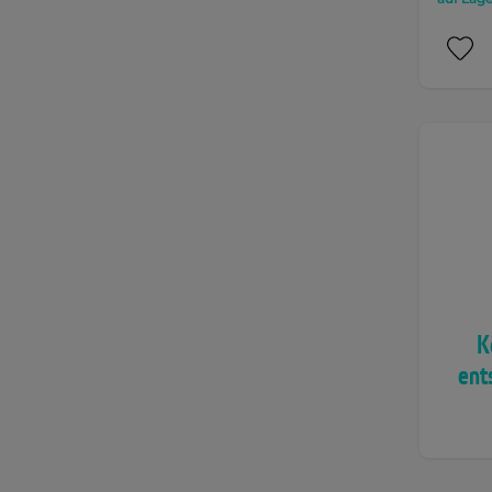
K
ent