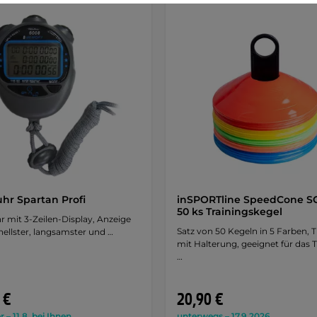
hr Spartan Profi
inSPORTline SpeedCone S
50 ks Trainingskegel
 mit 3-Zeilen-Display, Anzeige
Satz von 50 Kegeln in 5 Farben, T
ellster, langsamster und …
mit Halterung, geeignet für das T
…
 €
20,90 €
r – 11.8. bei Ihnen
unterwegs – 17.9.2026