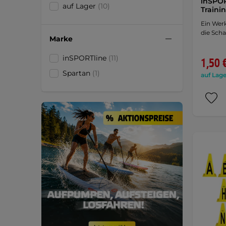
inSPO
auf Lager
(10)
Traini
Ein Werk
die Scha
Marke
inSPORTline
(11)
1,50 
Spartan
(1)
auf Lage