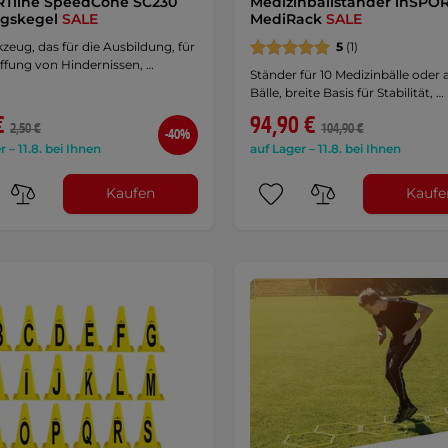
RTline SpeedCone SC230
Medizinballständer inSPOR
ngskegel
SALE
MediRack
SALE
zeug, das für die Ausbildung, für
5
(1)
ffung von Hindernissen, …
Ständer für 10 Medizinbälle oder
Bälle, breite Basis für Stabilität, …
€
94,90 €
2,50 €
104,90 €
-40%
r – 11.8. bei Ihnen
auf Lager – 11.8. bei Ihnen
Kaufen
Kaufe