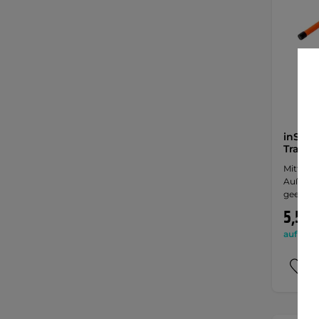
inSPOR
Traini
Mittelh
Außenbe
geeigne
5,50 
auf Lage