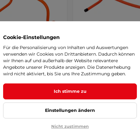
Cookie-Einstellungen
Für die Personalisierung von Inhalten und Auswertungen
verwenden wir Cookies von Drittanbietern. Dadurch können
Tline Dexteros 30 cm
inSPORTline Dexteros 15 c
wir Ihnen auf und außerhalb der Website relevantere
ngshindernis
Trainingshindernis
Angebote unserer Produkte anzeigen. Die Datenerhebung
wird nicht aktiviert, bis Sie uns Ihre Zustimmung geben.
ohe Hürde für den Innen- und
Niedrigere Hürde für den Innen-
reich, ein Stück pro Packung,
Außenbereich, geeignet für explo
t …
Ich stimme zu
€
4,10 €
r – 11.8. bei Ihnen
auf Lager – 11.8. bei Ihnen
Einstellungen ändern
Kaufen
Kaufe
Nicht zustimmen