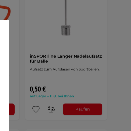
m
inSPORTline Langer Nadelaufsatz
für Bälle
 und
Aufsatz zum Aufblasen von Sportbällen.
sive …
0,50 €
auf Lager – 11.8. bei Ihnen
n
Kaufen