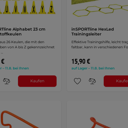
Tline Alphabet 23 cm
inSPORTline HexLed
toffkeulen
Trainingsleiter
aus 26 Keulen, die mit den
Effektive Trainingshilfe, leicht tr
ben von A bis Z gekennzeichnet
faltbar, kann in verschiedenen 
 …
 €
15,90 €
r – 11.8. bei Ihnen
auf Lager – 11.8. bei Ihnen
Kaufen
Kaufe