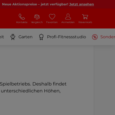
Neue Aktionspreise – jetzt verfügbar!
Jetzt ansehen
Kontakte
Vergleich
Favoriten
Anmelden
Warenkorb
it
Garten
Profi-Fitnessstudio
Sonde
 Spielbetriebs. Deshalb findet
 unterschiedlichen Höhen,