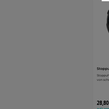
Stoppu
Stoppuhr
von schn
28,80
auf Lage