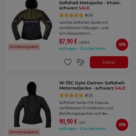
Softshell-Motojacke - khaki-
schwarz
SALE
5
(9)
Leichte Softshell-Jacke mit
zertifizierten Ellbogen- und
Schulterpolstern, …
87,90 €
129,90 €
-32%
Sonderangebot
auf Lager – 12.8. bei Ihnen
Detail
W-TEC Dyte Damen Softshell-
Motorradjacke - schwarz
SALE
5
(3)
Softshell-Jacke mit Kapuze,
zertifizierten Protektoren und
Belüftungstaschen auf der …
90,90 €
122 €
-25%
auf Lager – 12.8. bei Ihnen
Sonderangebot