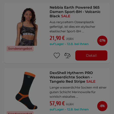
Nebbia Earth Powered 565
Damen Sport-BH - Volcanic
Black
SALE
Aus recyceltem Ozeanplastik
gefertigt, ist dies ein stylischer
elastischer Sport-BH …
21,90 €
34,80 €
-37%
auf Lager – 12.8. bei Ihnen
Sonderangebot
Detail
DexShell Hytherm PRO
Wasserdichte Socken -
Tangelo Red Stripe
SALE
Lange wasserdichte Socken mit einer
guten Schicht Merinowolle für
wirklich eiskaltes …
57,90 €
61,30 €
-6%
auf Lager – 12.8. bei Ihnen
Sonderangebot