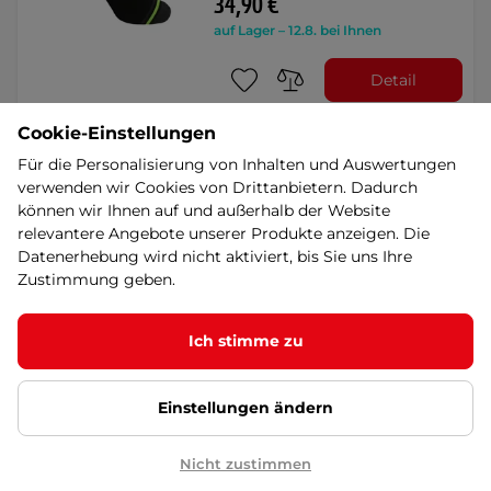
34,90 €
auf Lager – 12.8. bei Ihnen
Detail
Cookie-Einstellungen
Brubeck Dry Langarm-
Für die Personalisierung von Inhalten und Auswertungen
Funktionsshirt für Männer -
verwenden wir Cookies von Drittanbietern. Dadurch
Black / / Graphite
SALE
können wir Ihnen auf und außerhalb der Website
Funktionelles, schnell trocknendes
relevantere Angebote unserer Produkte anzeigen. Die
Shirt mit Thermoregulierung, bereit
Datenerhebung wird nicht aktiviert, bis Sie uns Ihre
für jede …
Zustimmung geben.
42,90 €
50,90 €
-16%
ausverkauft
Sonderangebot
Ich stimme zu
Detail
Einstellungen ändern
Brubeck Dry Damen-
Unterhosen - Schwarz/Fuchsia
Nicht zustimmen
SALE