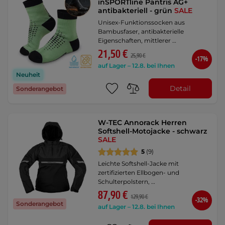
inSPORTline Pantris AG+
antibakteriell - grün
SALE
Unisex-Funktionssocken aus
Bambusfaser, antibakterielle
Eigenschaften, mittlerer …
21,50 €
25,90 €
-17%
auf Lager – 12.8. bei Ihnen
Neuheit
Detail
Sonderangebot
W-TEC Annorack Herren
Softshell-Motojacke - schwarz
SALE
5
(9)
Leichte Softshell-Jacke mit
zertifizierten Ellbogen- und
Schulterpolstern, …
87,90 €
129,90 €
-32%
Sonderangebot
auf Lager – 12.8. bei Ihnen