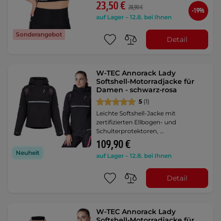
23,50 €
28,90 €
-19%
auf Lager – 12.8. bei Ihnen
Sonderangebot
Detail
W-TEC Annorack Lady
Softshell-Motorradjacke für
Damen - schwarz-rosa
5
(1)
Leichte Softshell-Jacke mit
zertifizierten Ellbogen- und
Schulterprotektoren, …
109,90 €
Neuheit
auf Lager – 12.8. bei Ihnen
Detail
W-TEC Annorack Lady
Softshell-Motorradjacke für