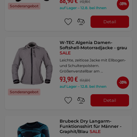
88,90 €
143,90 €
-38%
Sonderangebot
auf Lager – 12.8. bei Ihnen
Detail
W-TEC Algenia Damen-
Softshell-Motorradjacke - grau
SALE
Leichte, zeitlose Jacke mit Ellbogen-
und Schulterpolstern.
Größenverstellbar am …
93,90 €
151,60 €
-38%
auf Lager – 12.8. bei Ihnen
Sonderangebot
Detail
Brubeck Dry Langarm-
Funktionsshirt für Männer -
Graphit/Blau
SALE