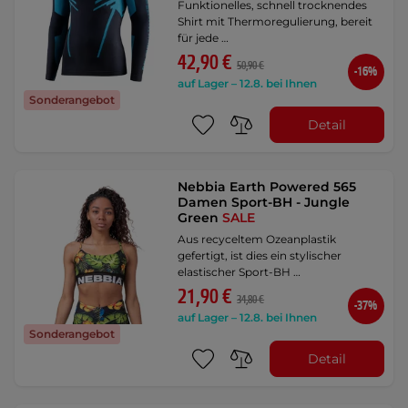
Funktionelles, schnell trocknendes
Shirt mit Thermoregulierung, bereit
für jede …
42,90 €
50,90 €
-16%
auf Lager – 12.8. bei Ihnen
Sonderangebot
Detail
Nebbia Earth Powered 565
Damen Sport-BH - Jungle
Green
SALE
Aus recyceltem Ozeanplastik
gefertigt, ist dies ein stylischer
elastischer Sport-BH …
21,90 €
34,80 €
-37%
auf Lager – 12.8. bei Ihnen
Sonderangebot
Detail