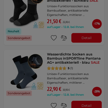
antibakteriell - schwarz
SALE
Unisex-Funktionssocken aus
Bambusfaser, antibakterielle
Eigenschaften, mittlerer …
21,50 €
25,90 €
-17%
auf Lager – 12.8. bei Ihnen
Neuheit
Detail
Sonderangebot
Wasserdichte Socken aus
Bambus inSPORTline Pantana
AG+ antibakteriell - blau
SALE
5
(1)
Unisex-Funktionssocken aus
Bambusfaser, antibakterielle
Eigenschaften, mittlerer …
22,90 €
30,90 €
-26%
Sonderangebot
auf Lager – 12.8. bei Ihnen
Detail