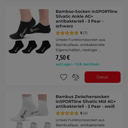
Bamboo-Socken inSPORTline
Silvatic Ankle AG+
antibakteriell - 3 Paar -
schwarz
5
(7)
Unisex-Funktionssocken aus
Bambusfaser, antibakterielle
Eigenschaften, niedriger …
7,50 €
auf Lager – 12.8. bei Ihnen
Detail
Bambus Zwischensocken
inSPORTline Silvatic Mid AG+
antibakteriell - 3 Paar - weiß
5
(4)
Unisex Funktionssocken aus
Bambusfaser, antibakterielle