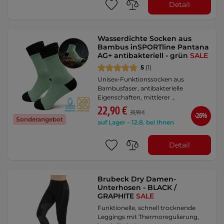
Detail
Wasserdichte Socken aus
Bambus inSPORTline Pantana
AG+ antibakteriell - grün
SALE
5
(1)
Unisex-Funktionssocken aus
Bambusfaser, antibakterielle
Eigenschaften, mittlerer …
22,90 €
30,90 €
-26%
Sonderangebot
auf Lager – 12.8. bei Ihnen
Detail
Brubeck Dry Damen-
Unterhosen - BLACK /
GRAPHITE
SALE
Funktionelle, schnell trocknende
Leggings mit Thermoregulierung,