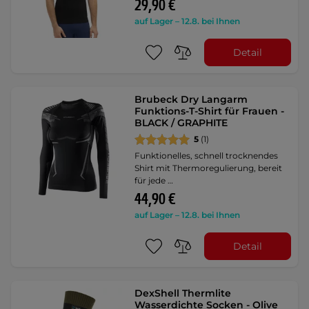
29,90 €
auf Lager – 12.8. bei Ihnen
Detail
Brubeck Dry Langarm
Funktions-T-Shirt für Frauen -
BLACK / GRAPHITE
5
(1)
Funktionelles, schnell trocknendes
Shirt mit Thermoregulierung, bereit
für jede …
44,90 €
auf Lager – 12.8. bei Ihnen
Detail
DexShell Thermlite
Wasserdichte Socken - Olive