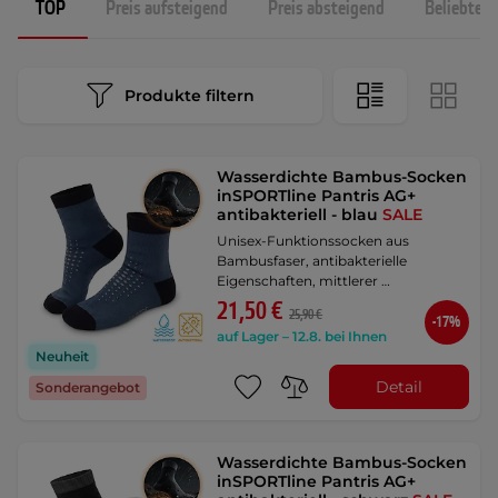
TOP
Preis aufsteigend
Preis absteigend
Beliebtest
Produkte filtern
Wasserdichte Bambus-Socken
inSPORTline Pantris AG+
antibakteriell - blau
SALE
Unisex-Funktionssocken aus
Bambusfaser, antibakterielle
Eigenschaften, mittlerer …
21,50 €
25,90 €
-17%
auf Lager – 12.8. bei Ihnen
Neuheit
Detail
Sonderangebot
Wasserdichte Bambus-Socken
inSPORTline Pantris AG+