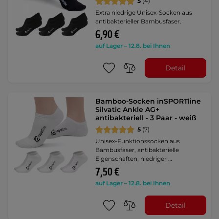
5
(4)
Extra niedrige Unisex-Socken aus
antibakterieller Bambusfaser.
6,90 €
auf Lager – 12.8. bei Ihnen
Detail
Bamboo-Socken inSPORTline
Silvatic Ankle AG+
antibakteriell - 3 Paar - weiß
5
(7)
Unisex-Funktionssocken aus
Bambusfaser, antibakterielle
Eigenschaften, niedriger …
7,50 €
auf Lager – 12.8. bei Ihnen
Detail