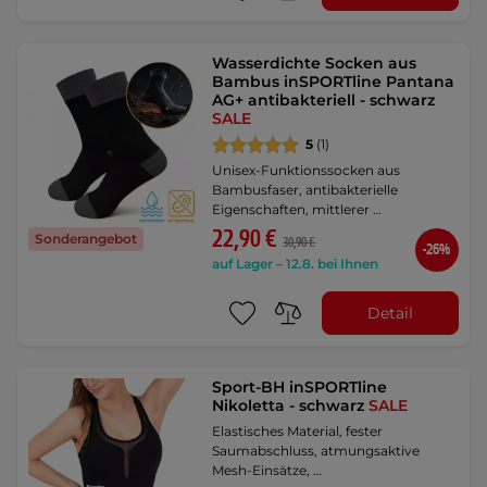
Wasserdichte Socken aus
Bambus inSPORTline Pantana
AG+ antibakteriell - schwarz
SALE
5
(1)
Unisex-Funktionssocken aus
Bambusfaser, antibakterielle
Eigenschaften, mittlerer …
22,90 €
Sonderangebot
30,90 €
-26%
auf Lager – 12.8. bei Ihnen
Detail
Sport-BH inSPORTline
Nikoletta - schwarz
SALE
Elastisches Material, fester
Saumabschluss, atmungsaktive
Mesh-Einsätze, …