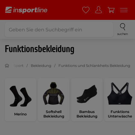
suchen
Funktionsbekleidung
Sport
Bekleidung
Funktions und Schlankheits Bekleidung
Softshell
Bambus
Funktions
Merino
Bekleidung
Bekleidung
Unterwäsche