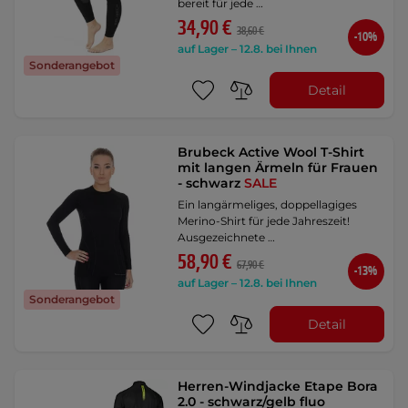
bereit für jede …
34,90 €
38,60 €
-10%
auf Lager – 12.8. bei Ihnen
Sonderangebot
Detail
Brubeck Active Wool T-Shirt
mit langen Ärmeln für Frauen
- schwarz
SALE
Ein langärmeliges, doppellagiges
Merino-Shirt für jede Jahreszeit!
Ausgezeichnete …
58,90 €
67,90 €
-13%
auf Lager – 12.8. bei Ihnen
Sonderangebot
Detail
Herren-Windjacke Etape Bora
2.0 - schwarz/gelb fluo