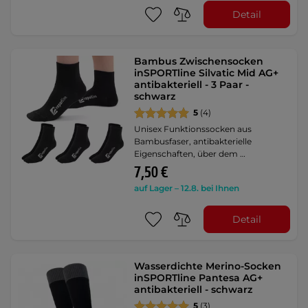
Detail
Bambus Zwischensocken
inSPORTline Silvatic Mid AG+
antibakteriell - 3 Paar -
schwarz
5
(4)
Unisex Funktionssocken aus
Bambusfaser, antibakterielle
Eigenschaften, über dem …
7,50 €
auf Lager – 12.8. bei Ihnen
Detail
Wasserdichte Merino-Socken
inSPORTline Pantesa AG+
antibakteriell - schwarz
5
(3)