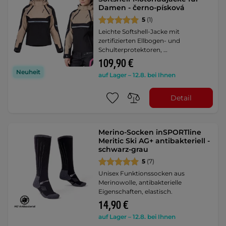
Damen - černo-písková
5
(1)
Leichte Softshell-Jacke mit
zertifizierten Ellbogen- und
Schulterprotektoren, …
109,90 €
Neuheit
auf Lager – 12.8. bei Ihnen
Detail
Merino-Socken inSPORTline
Meritic Ski AG+ antibakteriell -
schwarz-grau
5
(7)
Unisex Funktionssocken aus
Merinowolle, antibakterielle
Eigenschaften, elastisch.
14,90 €
auf Lager – 12.8. bei Ihnen