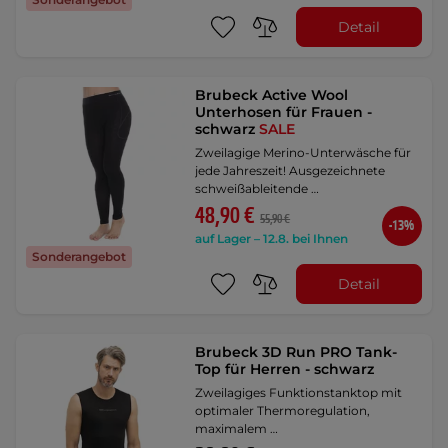
Detail
Brubeck Active Wool
Unterhosen für Frauen -
schwarz
SALE
Zweilagige Merino-Unterwäsche für
jede Jahreszeit! Ausgezeichnete
schweißableitende …
48,90 €
55,90 €
-13%
auf Lager – 12.8. bei Ihnen
Sonderangebot
Detail
Brubeck 3D Run PRO Tank-
Top für Herren - schwarz
Zweilagiges Funktionstanktop mit
optimaler Thermoregulation,
maximalem …