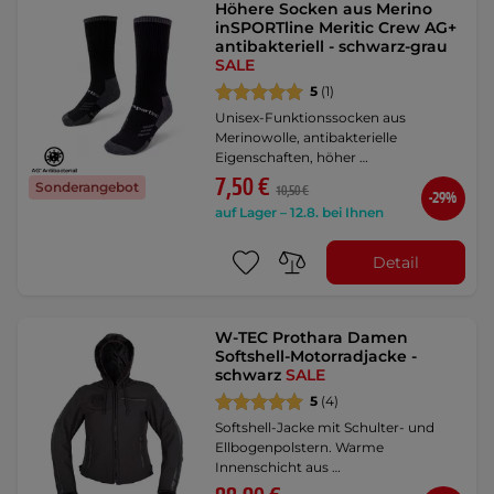
Höhere Socken aus Merino
inSPORTline Meritic Crew AG+
antibakteriell - schwarz-grau
SALE
5
(1)
Unisex-Funktionssocken aus
Merinowolle, antibakterielle
Eigenschaften, höher …
7,50 €
Sonderangebot
10,50 €
-29%
auf Lager – 12.8. bei Ihnen
Detail
W-TEC Prothara Damen
Softshell-Motorradjacke -
schwarz
SALE
5
(4)
Softshell-Jacke mit Schulter- und
Ellbogenpolstern. Warme
Innenschicht aus …