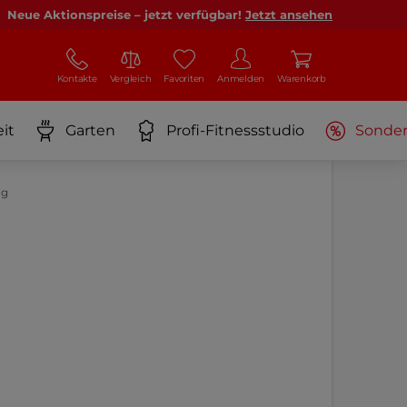
Neue Aktionspreise – jetzt verfügbar!
Jetzt ansehen
Kontakte
Vergleich
Favoriten
Anmelden
Warenkorb
it
Garten
Profi-Fitnessstudio
Sonde
ng