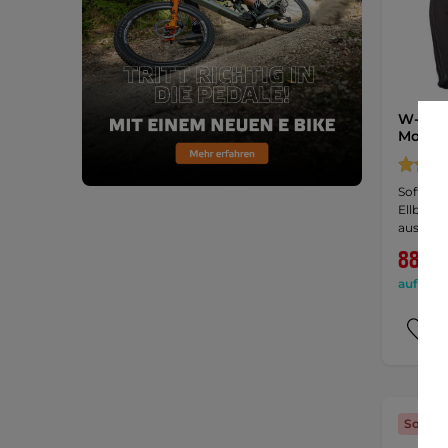
W-TEC 
Motorr
Softshel
Ellboge
aus …
88,90
auf Lage
Sonder