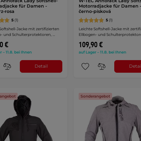
Annorack Lady Softshell-
W-TEC Annorack Lady Softs
adjacke für Damen -
Motorradjacke für Damen 
z-rosa
černo-písková
5
(1)
5
(1)
Softshell-Jacke mit zertifizierten
Leichte Softshell-Jacke mit zertif
- und Schulterprotektoren, …
Ellbogen- und Schulterprotektor
0 €
109,90 €
r – 11.8. bei Ihnen
auf Lager – 11.8. bei Ihnen
Detail
Detai
angebot
Sonderangebot