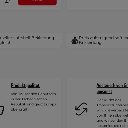
tseller softshell Bekleidung -
Preis aufsteigend softshe
gleich
Bekleidung
Produktqualität
Austausch von G
umsonst
Von Tausenden Benutzern
in der Tschechischen
Der Kurier des
Republik und ganz Europa
Transportuntern
überprüft.
wird die verpackt
von Ihnen übern
und wir senden I
kostenlos die rich