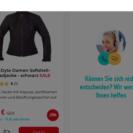
Dyte Damen Softshell-
adjacke - schwarz
SALE
Können Sie sich nic
5
(3)
entscheiden? Wir we
l-Jacke mit Kapuze, zertifizierten
Ihnen helfen
oren und Belüftungstaschen auf
 €
122 €
-25%
r – 11.8. bei Ihnen
Detail