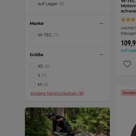
W-TEC 
auf Lager
(8)
Motorr
schwar
Marke
Leichte 
Ellbogen
W-TEC
(7)
109,9
auf Lage
Größe
XS
(5)
S
(7)
M
(8)
Sonder
Andere Möglichkeiten (8)