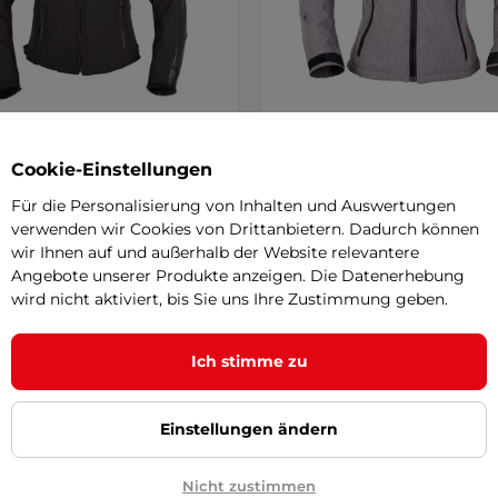
Prothara Damen Softshell-
W-TEC Algenia Damen-Soft
adjacke - schwarz
SALE
Motorradjacke - grau
SALE
Cookie-Einstellungen
5
(4)
Leichte, zeitlose Jacke mit Ellbo
Schulterpolstern. Größenverstel
Für die Personalisierung von Inhalten und Auswertungen
l-Jacke mit Schulter- und
verwenden wir Cookies von Drittanbietern. Dadurch können
npolstern. Warme Innenschicht
wir Ihnen auf und außerhalb der Website relevantere
Angebote unserer Produkte anzeigen. Die Datenerhebung
 €
93,90 €
143,90 €
151,60 €
wird nicht aktiviert, bis Sie uns Ihre Zustimmung geben.
-38%
r – 11.8. bei Ihnen
auf Lager – 11.8. bei Ihnen
Ich stimme zu
Detail
Detai
Einstellungen ändern
angebot
Nicht zustimmen