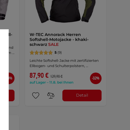
shell-
W-TEC Annorack Herren
Softshell-Motojacke - khaki-
schwarz
SALE
gen- und
5
(9)
lbar am …
Leichte Softshell-Jacke mit zertifizierten
Ellbogen- und Schulterpolstern, …
87,90 €
129,90 €
-38%
-32%
auf Lager – 11.8. bei Ihnen
l
Detail