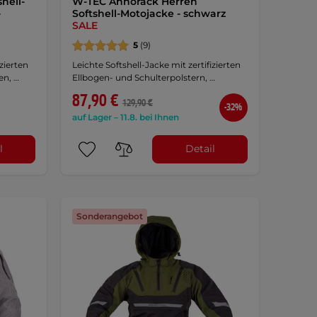
hell-
W-TEC Annorack Herren
-
Softshell-Motojacke - schwarz
SALE
5
(9)
izierten
Leichte Softshell-Jacke mit zertifizierten
en, …
Ellbogen- und Schulterpolstern, …
87,90 €
129,90 €
-32%
auf Lager – 11.8. bei Ihnen
l
Detail
Sonderangebot