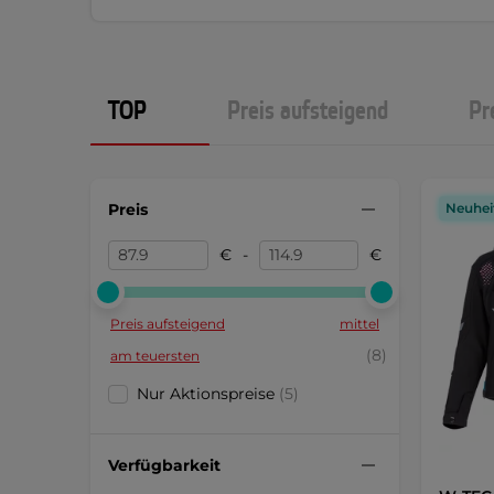
TOP
Preis aufsteigend
Pr
Preis
Neuhei
€
-
€
Preis aufsteigend
mittel
(8)
am teuersten
Nur Aktionspreise
(5)
Verfügbarkeit