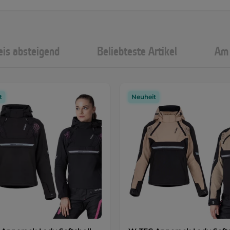
eis absteigend
Beliebteste Artikel
Am 
t
Neuheit