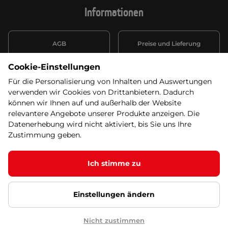
Informationen
AGB
Preise und Lieferung
Cookie-Einstellungen
Informationen nach Art. 13
Datenschutzerklärung
DSGVO
Für die Personalisierung von Inhalten und Auswertungen
verwenden wir Cookies von Drittanbietern. Dadurch
Wiederufsbelehrung mit Link
können wir Ihnen auf und außerhalb der Website
Batterieentsorgung
zum Formular
relevantere Angebote unserer Produkte anzeigen. Die
Datenerhebung wird nicht aktiviert, bis Sie uns Ihre
Informationen zu Elektro-
Zustimmung geben.
Widerruf erklären
und Elektonikgeräten
Ich stimme zu
Einstellungen ändern
© 2026 SEVEN SPORT s.r.o Alle Rechte vorbehalten1
Google Datenschutz
Google Partnerseiten
Cookie-Einstellungen
Nicht zustimmen