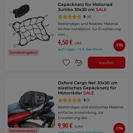
Gepäcknetz für Motorrad
Jumbo 30x30 cm
SALE
5
(4)
Beständiges und flexibles Material,
leichte Installation, für Erweiterung
von …
4,50 €
5,40 €
-17%
auf Lager – 11.8. bei Ihnen
Sonderangebot
Kaufen
Oxford Cargo Net 30x30 cm
elastisches Gepäcknetz für
Motorräder
SALE
5
(1)
Beständiges und elastisches Material,
einfache Anwendung, zur
Erweiterung des …
9,90 €
11,90 €
-17%
Sonderangebot
auf Lager – 11.8. bei Ihnen