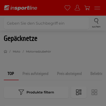
suchen
Gepäcknetze
Moto
Motorradzubehör
TOP
Preis aufsteigend
Preis absteigend
Beliebtest
Produkte filtern