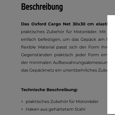
Beschreibung
Das Oxford Cargo Net 30x30 cm elastisc
praktisches Zubehör für Motorräder. Mit Hil
einfach befestigen, um das Gepäck am Moto
flexible Material passt sich der Form Ihre
Gegenständen praktisch jeder Form ermögli
der minimalen Aufbewahrungsabmessungen u
das Gepäcknetz ein unentbehrliches Zubehör
Technische Beschreibung:
praktisches Zubehör für Motorräder
Haken aus gehärtetem Stahl