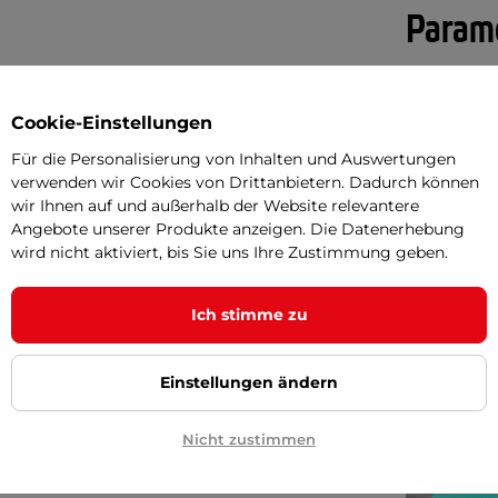
Parame
he Gepäcknetz für Motorräder
ist ein
Proportien
Cookie-Einstellungen
fe von Stahlhaken lässt sich das Netz
Material
Für die Personalisierung von Inhalten und Auswertungen
rrad zu sichern. Das beständige und
verwenden wir Cookies von Drittanbietern. Dadurch können
Bestimmt f
s Gepäcks an, was die Befestigung von
wir Ihnen auf und außerhalb der Website relevantere
Angebote unserer Produkte anzeigen. Die Datenerhebung
cht. Aufgrund dieser Eigenschaften,
wird nicht aktiviert, bis Sie uns Ihre Zustimmung geben.
nd den beständigen Materialien, ist
 auf Reisen.
Ich stimme zu
Einstellungen ändern
Nicht zustimmen