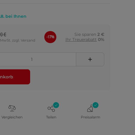
.8. bei Ihnen
90 €
Sie sparen
2 €
-17%
Ihr Treuerabatt
0%
. MwSt. zzgl. Versand
nkorb
Vergleichen
Teilen
Preisalarm