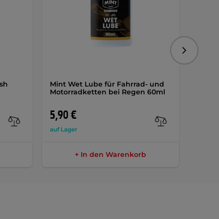
Folgend
ish
Mint Wet Lube für Fahrrad- und
Motor
Motorradketten bei Regen 60ml
Covert
AKTIO
5,90 €
20,9
auf Lager
auf Lag
+ In den Warenkorb