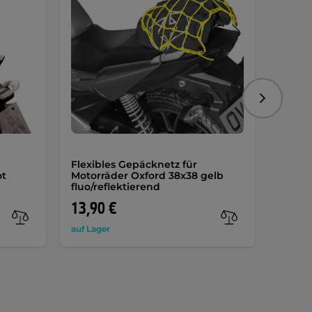
Folgend
Flexibles Gepäcknetz für
Gepäc
ot
Motorräder Oxford 38x38 gelb
30x30
fluo/reflektierend
13,90 €
4,50 
auf Lager
auf Lag