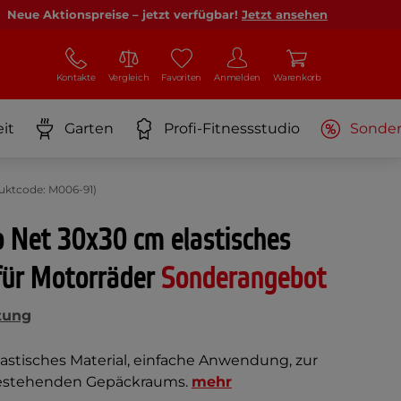
Neue Aktionspreise – jetzt verfügbar!
Jetzt ansehen
Kontakte
Vergleich
Favoriten
Anmelden
Warenkorb
it
Garten
Profi-Fitnessstudio
Sonde
uktcode: M006-91)
 Net 30x30 cm elastisches
für Motorräder
Sonderangebot
tung
astisches Material, einfache Anwendung, zur
bestehenden Gepäckraums.
mehr