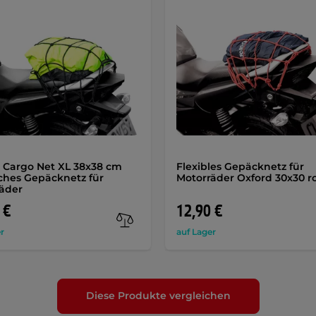
 Cargo Net XL 38x38 cm
Flexibles Gepäcknetz für
sches Gepäcknetz für
Motorräder Oxford 30x30 r
äder
 €
12,90 €
r
auf Lager
Diese Produkte vergleichen