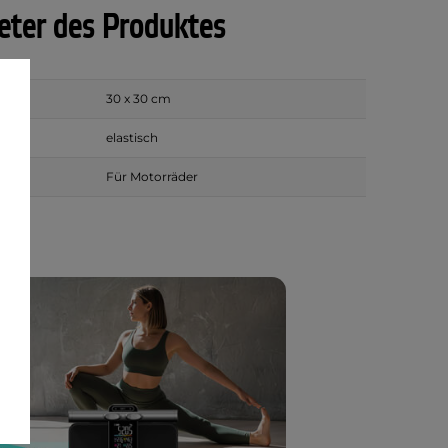
ter des Produktes
30 x 30 cm
elastisch
ür
Für Motorräder