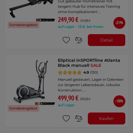
Gut gebauter Hometrainer mit
langem Hub für intensives Training
ohne Komplikationen! …
249,90 €
314,90 €
-21%
Sonderangebot
auf Lager – 13.8. bei Ihnen
Detail
Eliptical inSPORTline Atlanta
Black manuell
SALE
4.9
(130)
Manuell gesteuert, Lager in Gelenken
zur längeren Lebensdauer, robuste
Konstruktion, …
499,90 €
594,90 €
-16%
auf Lager
Sonderangebot
Kaufen