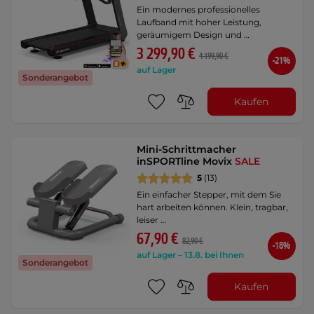
Ein modernes professionelles
Laufband mit hoher Leistung,
geräumigem Design und …
3 299,90 €
4 199,90 €
-21%
auf Lager
Sonderangebot
Kaufen
Mini-Schrittmacher
inSPORTline Movix
SALE
5
(13)
Ein einfacher Stepper, mit dem Sie
hart arbeiten können. Klein, tragbar,
leiser …
67,90 €
82,90 €
-18%
auf Lager – 13.8. bei Ihnen
Sonderangebot
Kaufen