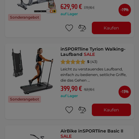
629,90 €
779,90 €
-19%
auf Lager
Sonderangebot
Kaufen
inSPORTline Tyrion Walking-
Laufband
SALE
5
(43)
Leicht zu verstauendes Laufband,
einfach zu bedienen, seitliche Griffe,
die das Gehen …
399,90 €
469,90 €
-15%
auf Lager
Sonderangebot
Kaufen
AirBike inSPORTline Basic II
SALE