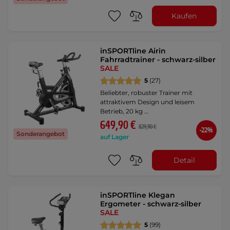
Kaufen
inSPORTline Airin
Fahrradtrainer - schwarz-silber
SALE
5
(27)
Beliebter, robuster Trainer mit
attraktivem Design und leisem
Betrieb, 20 kg …
649,90 €
829,90 €
-22%
Sonderangebot
auf Lager
Detail
inSPORTline Klegan
Ergometer - schwarz-silber
SALE
5
(99)