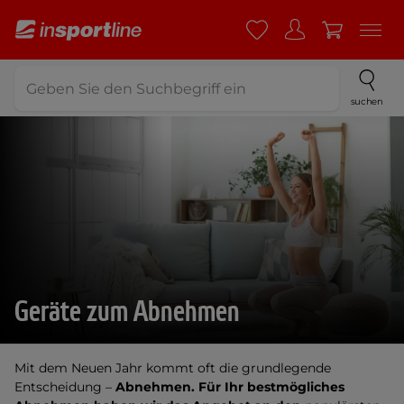
suchen
Geräte zum Abnehmen
Mit dem Neuen Jahr kommt oft die grundlegende
Entscheidung –
Abnehmen.
Für Ihr bestmögliches