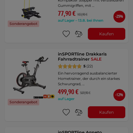
kompakter Stepper mit verstellbaren
Gummigriffen, mit …
77,90 €
103,90 €
-25%
auf Lager – 13.8. bei Ihnen
Sonderangebot
Kaufen
inSPORTline Drakkaris
Fahrradtrainer
SALE
5
(22)
Ein hervorragend ausbalancierter
Hometrainer, der durch ein starkes
Schwungrad, …
499,90 €
569,90 €
-12%
auf Lager
Sonderangebot
Kaufen
inSPORTline Agneto