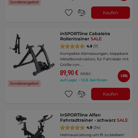
Sonderangebot
Kaufen
inSPORTline Cabaleira
Rollentrainer
SALE
4.9
(7)
Kompakte Abmessungen, klappbare
Metallkonstruktion, für Fahrräder mit
Größe von …
89,90 €
104,90 €
-14%
auf Lager – 13.8. bei Ihnen
Sonderangebot
Kaufen
inSPORTline Alfan
Fahrradtrainer - schwarz
SALE
4.9
(34)
Heimausrüstung um fit zu bleiben!