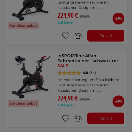
Leistungsstarke Maschine im
klassischen Design mit …
224,90 €
294,90 €
-24%
auf Lager
Sonderangebot
Detail
inSPORTline Alfan
Fahrradtrainer - schwarz-rot
SALE
4.9
(34)
Heimausrüstung um fit zu bleiben!
Leistungsstarke Maschine im
klassischen Design mit …
224,90 €
294,90 €
-24%
Sonderangebot
auf Lager
Detail