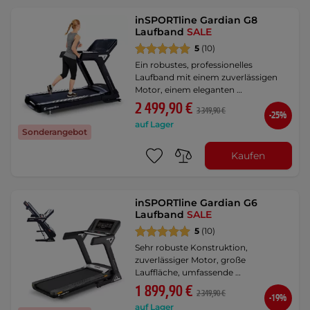
inSPORTline Gardian G8
Laufband
SALE
5
(10)
Ein robustes, professionelles
Laufband mit einem zuverlässigen
Motor, einem eleganten …
2 499,90 €
3 349,90 €
-25%
auf Lager
Sonderangebot
Kaufen
inSPORTline Gardian G6
Laufband
SALE
5
(10)
Sehr robuste Konstruktion,
zuverlässiger Motor, große
Lauffläche, umfassende …
1 899,90 €
2 349,90 €
-19%
auf Lager