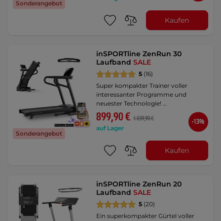
Sonderangebot
Kaufen
inSPORTline ZenRun 30
Laufband
SALE
5
(16)
Super kompakter Trainer voller
interessanter Programme und
neuester Technologie! …
899,90 €
1 039,90 €
-13%
auf Lager
Sonderangebot
Kaufen
inSPORTline ZenRun 20
Laufband
SALE
5
(20)
Ein superkompakter Gürtel voller