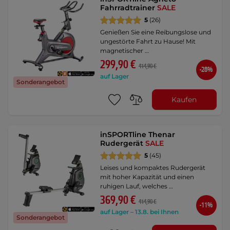
Fahrradtrainer
SALE
5
(26)
Genießen Sie eine Reibungslose und
ungestörte Fahrt zu Hause! Mit
magnetischer …
299,90 €
414,90 €
-28%
auf Lager
Sonderangebot
Kaufen
inSPORTline Thenar
Rudergerät
SALE
5
(45)
Leises und kompaktes Rudergerät
mit hoher Kapazität und einen
ruhigen Lauf, welches …
369,90 €
414,90 €
-11%
auf Lager – 13.8. bei Ihnen
Sonderangebot