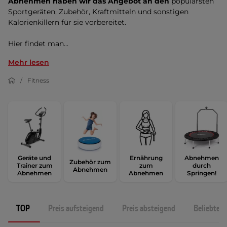
Abnehmen haben wir das Angebot an den
populärsten
Sportgeräten, Zubehör, Kraftmitteln und sonstigen
Kalorienkillern für sie vorbereitet.
Hier findet man...
Mehr lesen
Fitness
Geräte und
Ernährung
Abnehmen
Zubehör zum
Trainer zum
zum
durch
Abnehmen
Abnehmen
Abnehmen
Springen!
TOP
Preis aufsteigend
Preis absteigend
Beliebtest