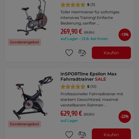
5
(11)
Toller Heimtrainer für sofortiges
intensives Training! Einfache
Bedienung, sanfter …
269,90 €
309,90 €
-13%
auf Lager – 13.8. bei Ihnen
Sonderangebot
Kaufen
inSPORTline Epsilon Max
Fahrradtrainer
SALE
5
(10)
Professioneller Fahrradtrainer mit
starkem Gewichtsrad, maximal
verstellbarem Rahmen …
629,90 €
809,90 €
-22%
auf Lager
Sonderangebot
Kaufen