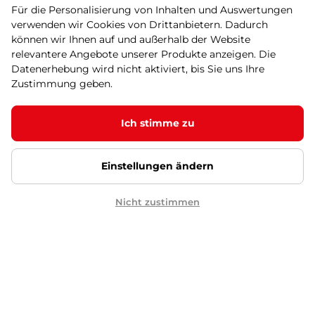
Für die Personalisierung von Inhalten und Auswertungen
Luxuriöser Hometrainer mit einer
verwenden wir Cookies von Drittanbietern. Dadurch
Reihe von Profilprogrammen, HRC-
können wir Ihnen auf und außerhalb der Website
Funktion und vor …
relevantere Angebote unserer Produkte anzeigen. Die
669,90 €
904,90 €
-26%
Datenerhebung wird nicht aktiviert, bis Sie uns Ihre
auf Lager
Zustimmung geben.
Sonderangebot
Kaufen
Ich stimme zu
Fahrradtrainer inSPORTline
Einstellungen ändern
ZenRoute 250
SALE
5
(9)
Ein Trainer mit 32 Belastungsstufen,
Nicht zustimmen
verstellbarem Sattel und Lenker, …
529,90 €
624,90 €
-15%
auf Lager
Sonderangebot
Kaufen