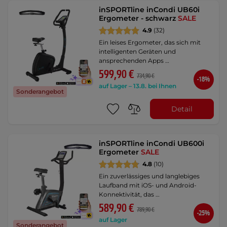
inSPORTline inCondi UB60i
Ergometer - schwarz
SALE
4.9
(32)
Ein leises Ergometer, das sich mit
intelligenten Geräten und
ansprechenden Apps …
599,90 €
734,90 €
-18%
auf Lager – 13.8. bei Ihnen
Sonderangebot
Detail
inSPORTline inCondi UB600i
Ergometer
SALE
4.8
(10)
Ein zuverlässiges und langlebiges
Laufband mit iOS- und Android-
Konnektivität, das …
589,90 €
789,90 €
-25%
auf Lager
Sonderangebot