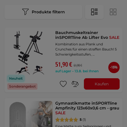
Produkte filtern
Bauchmuskeltrainer
inSPORTline Ab Lifter Evo
SALE
Kombination aus Plank und
Crunches für einen straffen Bauch! 5
Schwierigkeitsstufen, …
51,90 €
61,90 €
-16%
auf Lager – 13.8. bei Ihnen
Neuheit
Kaufen
Sonderangebot
Gymnastikmatte inSPORTline
Ampfinity 123x60x0,6 cm - grau
SALE
5
(1)
Eine Matte zum Seilspringen und