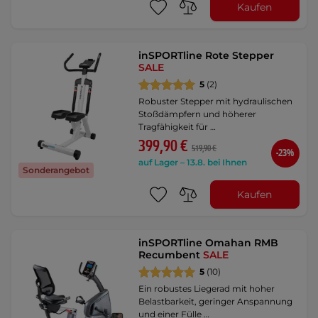
Kaufen
inSPORTline Rote Stepper
SALE
5
(2)
Robuster Stepper mit hydraulischen
Stoßdämpfern und höherer
Tragfähigkeit für …
399,90 €
519,90 €
-23%
auf Lager – 13.8. bei Ihnen
Sonderangebot
Kaufen
inSPORTline Omahan RMB
Recumbent
SALE
5
(10)
Ein robustes Liegerad mit hoher
Belastbarkeit, geringer Anspannung
und einer Fülle …