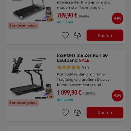
interessanter Programme und
modernster Technologie! …
789,90 €
919,90 €
-14%
auf Lager
Sonderangebot
Kaufen
inSPORTline ZenRun 50
Laufband
SALE
5
(17)
Kompaktes Band mit hoher
Tragfähigkeit, großem Display,
bürstenlosem Motor und …
1 099,90 €
1 299,90 €
-15%
auf Lager
Sonderangebot
Kaufen