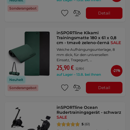
Neuheit
Sonderangebot
Detail
inSPORTline Kikami
Trainingsmatte 180 x 61 x 0,8
cm - tmavě zeleno-černá
SALE
Weiche Aufhängungsunterlage, 8
mm dick, für den universellen
Einsatz, Tragegurt, …
25,90 €
32,90 €
-21%
auf Lager – 13.8. bei Ihnen
Neuheit
Detail
Sonderangebot
inSPORTline Ocean
Rudertrainingsgerät - schwarz
SALE
5
(61)