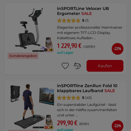
inSPORTLine Velocer UB
Ergometer
SALE
5
(1)
Eleganter professioneller Heimtrainer
mit eigenem TFT-LCD-Display.
Kabelloses Aufladen …
1 229,90 €
1 569,90 €
-22%
auf Lager
Sonderangebot
Kaufen
inSPORTline ZenRun Fold 10
klappbares Laufband
SALE
5
(45)
Ein superstabiler Laufgürtel - lässt
sich in der Hälfte zusammenfalten
und unter …
299,90 €
384,90 €
-22%
auf Lager