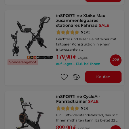
inSPORTline Xbike Max
zusammenlegbares
stationäres Fahrrad
SALE
5
(30)
Leichter und leiser Heimtrainer mit
faltbarer Konstruktion in einem
interessanten …
179,90 €
229,90 €
-22%
Sonderangebot
auf Lager – 13.8. bei Ihnen
Kaufen
inSPORTline CycleAir
Fahrradtrainer
SALE
5
(3)
Ein Luftwiderstandsfahrrad, das mit
Ihnen mithalten kann! Es bietet 32 …
899,90 €