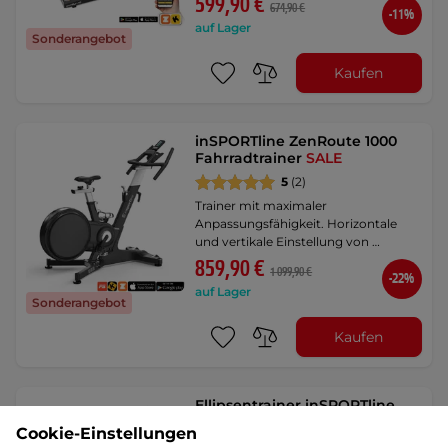
599,90 €
674,90 €
-11%
auf Lager
Sonderangebot
Kaufen
inSPORTline ZenRoute 1000
Fahrradtrainer
SALE
5
(2)
Trainer mit maximaler
Anpassungsfähigkeit. Horizontale
und vertikale Einstellung von …
859,90 €
1 099,90 €
-22%
auf Lager
Sonderangebot
Kaufen
Ellipsentrainer inSPORTline
ZenStride 300
SALE
Cookie-Einstellungen
5
(8)