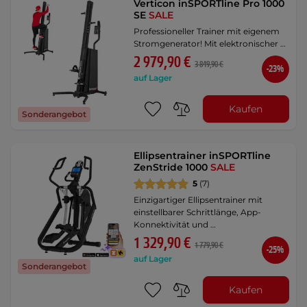
Verticon inSPORTline Pro 1000
SE
SALE
Professioneller Trainer mit eigenem
Stromgenerator! Mit elektronischer …
2 979,90 €
3 849,90 €
-23%
auf Lager
Kaufen
Sonderangebot
Ellipsentrainer inSPORTline
ZenStride 1000
SALE
5
(7)
Einzigartiger Ellipsentrainer mit
einstellbarer Schrittlänge, App-
Konnektivität und …
1 329,90 €
1 779,90 €
-25%
auf Lager
Sonderangebot
Kaufen