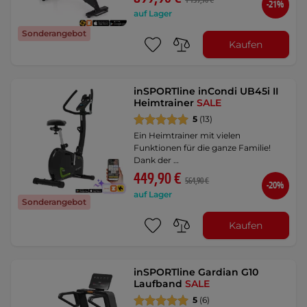
1 139,90 €
-21%
auf Lager
Sonderangebot
Kaufen
inSPORTline inCondi UB45i II
Heimtrainer
SALE
5
(13)
Ein Heimtrainer mit vielen
Funktionen für die ganze Familie!
Dank der …
449,90 €
564,90 €
-20%
auf Lager
Sonderangebot
Kaufen
inSPORTline Gardian G10
Laufband
SALE
5
(6)