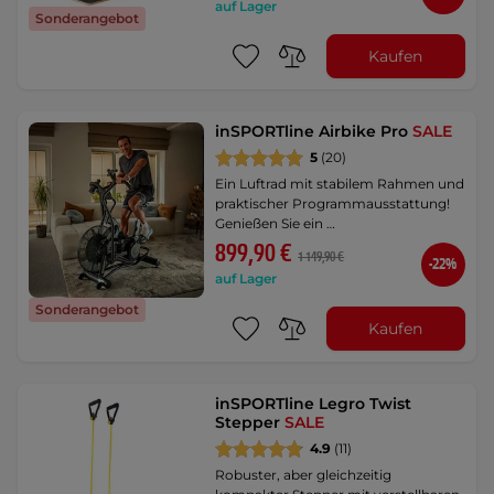
auf Lager
Sonderangebot
Kaufen
inSPORTline Airbike Pro
SALE
5
(20)
Ein Luftrad mit stabilem Rahmen und
praktischer Programmausstattung!
Genießen Sie ein …
899,90 €
1 149,90 €
-22%
auf Lager
Sonderangebot
Kaufen
inSPORTline Legro Twist
Stepper
SALE
4.9
(11)
Robuster, aber gleichzeitig