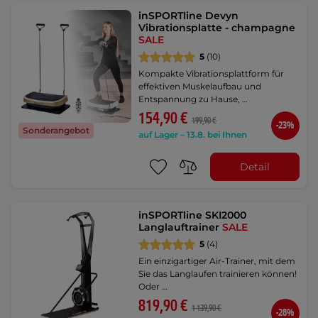
inSPORTline Devyn
Vibrationsplatte - champagne
SALE
5
(10)
Kompakte Vibrationsplattform für
effektiven Muskelaufbau und
Entspannung zu Hause, …
154,90 €
199,90 €
-23%
Sonderangebot
auf Lager – 13.8. bei Ihnen
Detail
inSPORTline SKI2000
Langlauftrainer
SALE
5
(4)
Ein einzigartiger Air-Trainer, mit dem
Sie das Langlaufen trainieren können!
Oder …
819,90 €
1 139,90 €
-28%