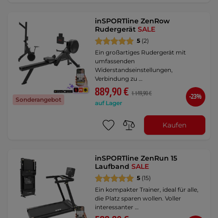
inSPORTline ZenRow
Rudergerät
SALE
5
(2)
Ein großartiges Rudergerät mit
umfassenden
Widerstandseinstellungen,
Verbindung zu …
889,90 €
1 149,90 €
-23%
Sonderangebot
auf Lager
Kaufen
inSPORTline ZenRun 15
Laufband
SALE
5
(15)
Ein kompakter Trainer, ideal für alle,
die Platz sparen wollen. Voller
interessanter …