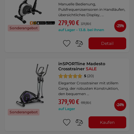
Manuelle Bedienung,
Pulsfrequenzsensoren in Handläufen,
übersichtliches Display, …
279,90 €
374,90 €
-25%
Sonderangebot
auf Lager – 13.8. bei Ihnen
Detail
inSPORTline Madesto
Crosstrainer
SALE
5
(20)
Eleganter Crosstrainer mit stillem
Gang, der robusten Konstruktion,
den bequemen …
379,90 €
499,90 €
-24%
auf Lager
Sonderangebot
Kaufen