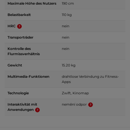
Maximale Höhe des Nutzers
190 cm
Belastbarkeit
110 kg
HRC
nein
Transporträder
nein
Kontrolle des
nein
Flurmissverhältnis
Gewicht
15.20 kg
Multimedia-Funktionen
drahtlose Verbindung zu Fitness-
Apps
Technologie
Zwift, Kinomap
Interaktivität mit
nemění odpor
Anwendungen