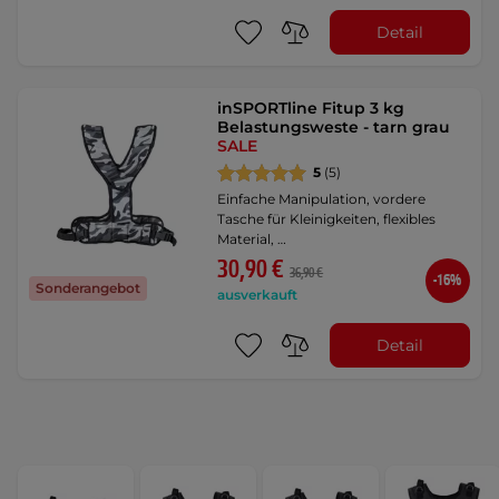
Detail
inSPORTline Fitup 3 kg
Belastungsweste - tarn grau
SALE
5
(5)
Einfache Manipulation, vordere
Tasche für Kleinigkeiten, flexibles
Material, …
30,90 €
36,90 €
-16%
Sonderangebot
ausverkauft
Detail