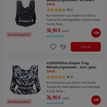
Belastungsweste - schwarz
SALE
5
(5)
Kombination aus Nylon und Sand,
Tasche für Kleinigkeiten, komfortable
Gurte, feste …
36,90 €
42,90 €
-14%
Sonderangebot
ausverkauft
Detail
inSPORTline Klaper 5 kg
Belastungsweste - tarn grau
SALE
5
(5)
Kombination aus Nylon und Sand,
Tasche für Kleinigkeiten, komfortable
Gurte, feste …
36,90 €
42,90 €
-14%
Sonderangebot
ausverkauft