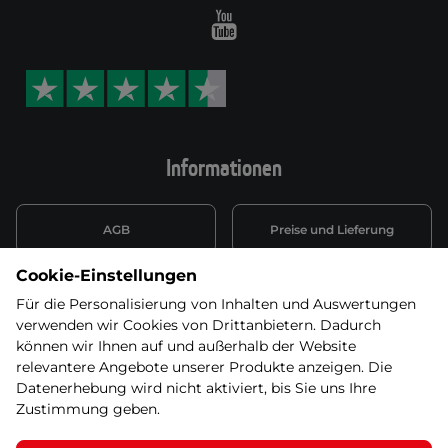
Youtube
Informationen
AGB
Preise und Lieferung
Cookie-Einstellungen
Informationen nach Art. 13
Datenschutzerklärung
DSGVO
Für die Personalisierung von Inhalten und Auswertungen
verwenden wir Cookies von Drittanbietern. Dadurch
Wiederufsbelehrung mit Link
können wir Ihnen auf und außerhalb der Website
Batterieentsorgung
zum Formular
relevantere Angebote unserer Produkte anzeigen. Die
Datenerhebung wird nicht aktiviert, bis Sie uns Ihre
Informationen zu Elektro-
Zustimmung geben.
Widerruf erklären
und Elektonikgeräten