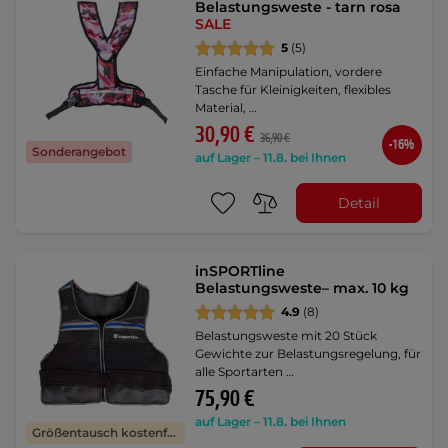
Belastungsweste - tarn rosa
SALE
5
(5)
Einfache Manipulation, vordere
Tasche für Kleinigkeiten, flexibles
Material, …
30,90 €
36,90 €
-16%
Sonderangebot
auf Lager – 11.8. bei Ihnen
Detail
inSPORTline
Belastungsweste– max. 10 kg
4.9
(8)
Belastungsweste mit 20 Stück
Gewichte zur Belastungsregelung, für
alle Sportarten …
75,90 €
auf Lager – 11.8. bei Ihnen
Größentausch kostenfrei