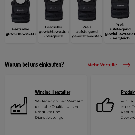
Preis
Bestseller
Preis
Bestseller
aufsteigend
gewichtswesten
aufsteigend
gewichtswesten
gewichtswesten
- Vergleich
gewichtswesten
- Vergleich
Warum bei uns einkaufen?
Mehr Vorteile
Wir sind Hersteller
Produk
Wir legen großen Wert auf
Von Ta
die hohe Qualität unserer
in der 
Produkte und
Republi
Dienstleistungen.
überprü