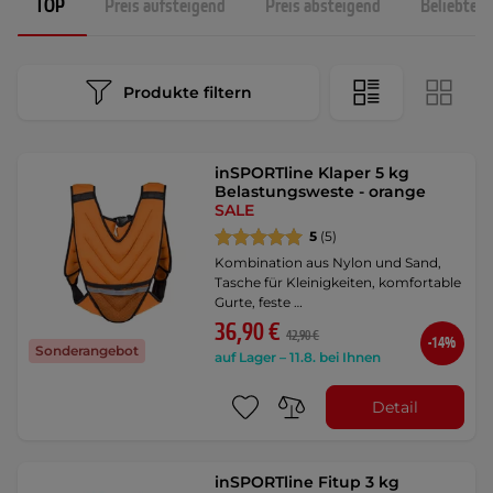
TOP
Preis aufsteigend
Preis absteigend
Beliebtest
Produkte filtern
inSPORTline Klaper 5 kg
Belastungsweste - orange
SALE
5
(5)
Kombination aus Nylon und Sand,
Tasche für Kleinigkeiten, komfortable
Gurte, feste …
36,90 €
42,90 €
-14%
Sonderangebot
auf Lager – 11.8. bei Ihnen
Detail
inSPORTline Fitup 3 kg