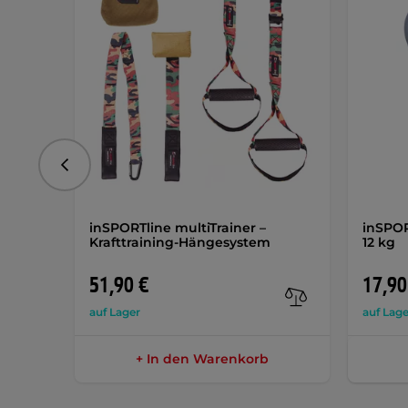
vorhergehend
inSPORTline multiTrainer –
inSPOR
Krafttraining-Hängesystem
12 kg
51,90 €
17,90
auf Lager
auf Lage
+ In den Warenkorb