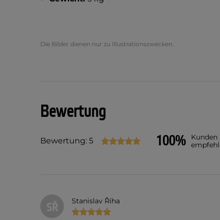
Die Bilder dienen nur zu Illustrationszwecken.
Bewertung
100%
Kunden
Bewertung: 5
empfehl
Stanislav Říha
SŘ