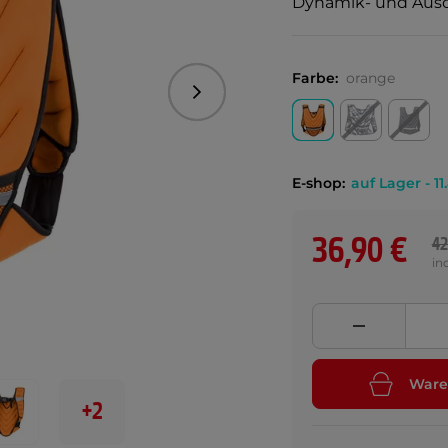
Dynamik- und Ausd
Farbe:
orange
Folgend
E-shop:
auf Lager - 11
36,90 €
42
in
Ware
+2