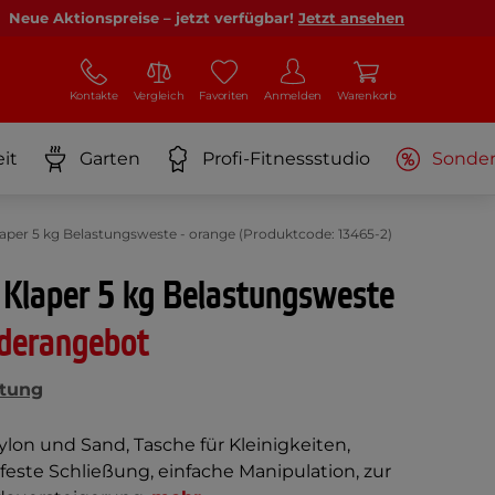
Neue Aktionspreise – jetzt verfügbar!
Jetzt ansehen
Kontakte
Vergleich
Favoriten
Anmelden
Warenkorb
it
Garten
Profi-Fitnessstudio
Sonde
aper 5 kg Belastungsweste - orange (Produktcode: 13465-2)
 Klaper 5 kg Belastungsweste
derangebot
tung
lon und Sand, Tasche für Kleinigkeiten,
feste Schließung, einfache Manipulation, zur