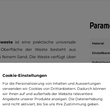
Parame
sweste
ist eine praktische universale
Material
 Oberfläche der Weste besteht aus
Einstellbar
s feinem Sand. Die Weste verfügt über
Reflektiere
nten, die die Sichtbarkeit unter
, was beim Outdoor Training nützlich
Verschluss
Cookie-Einstellungen
ch klassische Schließungsschnalle, die
Für die Personalisierung von Inhalten und Auswertungen
e Schnallen gelöst. Die Klaper Weste
verwenden wir Cookies von Drittanbietern. Dadurch können
, und dank den breiten und weichen
wir Ihnen auf und außerhalb der Website relevantere
Angebote unserer Produkte anzeigen. Die Datenerhebung
einem intensiven Training. Die Weste
wird nicht aktiviert, bis Sie uns Ihre Zustimmung geben.
Schlüssel- oder Telefontasche. Ihre