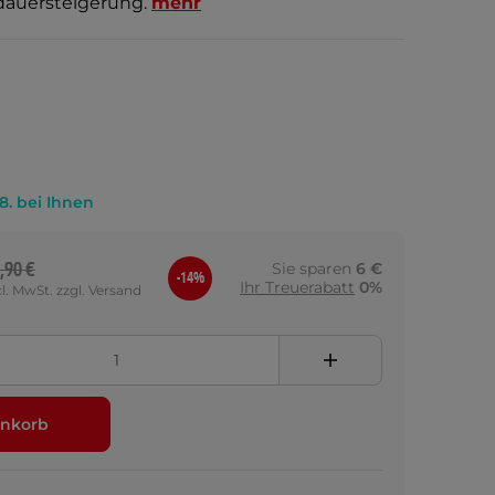
auersteigerung.
mehr
.8. bei Ihnen
,90 €
Sie sparen
6 €
-14%
Ihr Treuerabatt
0%
cl. MwSt. zzgl. Versand
nkorb