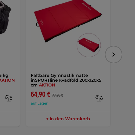
Folgend
5 kg
Faltbare Gymnastikmatte
inSPO
AKTION
inSPORTline Kvadfold 200x120x5
Balan
cm
AKTION
64,90 €
64,9
77,90 €
auf Lager
auf Lag
+ In den Warenkorb