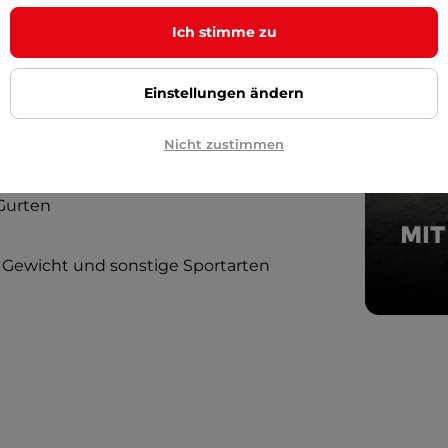
r 5 kg
Belastungsweste
beim Lauf,
Ich stimme zu
gen Disziplinen. Das Training mit der
obe Kapazität.
Einstellungen ändern
Nicht zustimmen
Gurten
Gewicht und sonstige Sportarten