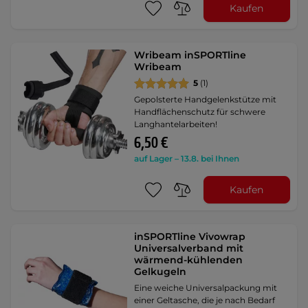
Kaufen
Wribeam inSPORTline
Wribeam
5
(1)
Gepolsterte Handgelenkstütze mit
Handflächenschutz für schwere
Langhantelarbeiten!
6,50 €
auf Lager – 13.8. bei Ihnen
Kaufen
inSPORTline Vivowrap
Universalverband mit
wärmend-kühlenden
Gelkugeln
Eine weiche Universalpackung mit
einer Geltasche, die je nach Bedarf