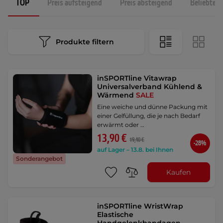
TOP
Preis aufsteigend
Preis absteigend
Beliebtest
Produkte filtern
inSPORTline Vitawrap
Universalverband Kühlend &
Wärmend
SALE
Eine weiche und dünne Packung mit
einer Gelfüllung, die je nach Bedarf
erwärmt oder …
13,90 €
19,40 €
-28%
auf Lager – 13.8. bei Ihnen
Sonderangebot
Kaufen
inSPORTline WristWrap
Elastische