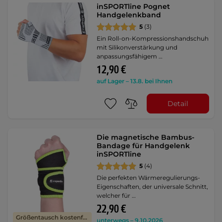
inSPORTline Pognet
Handgelenkband
5
(3)
Ein Roll-on-Kompressionshandschuh
mit Silikonverstärkung und
anpassungsfähigem …
12,90 €
auf Lager – 13.8. bei Ihnen
Detail
Die magnetische Bambus-
Bandage für Handgelenk
inSPORTline
5
(4)
Die perfekten Wärmeregulierungs-
Eigenschaften, der universale Schnitt,
welcher für …
22,90 €
Größentausch kostenfrei
unterwegs – 9.10.2026