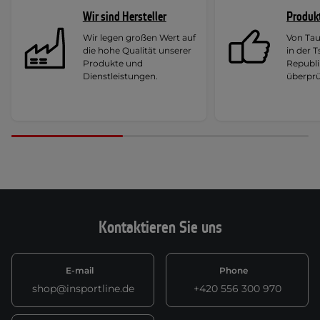
Wir sind Hersteller
Produk
Wir legen großen Wert auf
Von Ta
die hohe Qualität unserer
in der 
Produkte und
Republi
Dienstleistungen.
überprü
Kontaktieren Sie uns
E-mail
Phone
shop@insportline.de
+420 556 300 970