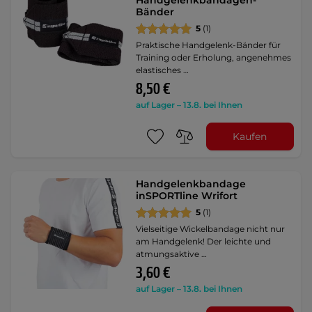
Handgelenkbandagen-
Bänder
5
(1)
Praktische Handgelenk-Bänder für
Training oder Erholung, angenehmes
elastisches …
8,50 €
auf Lager – 13.8. bei Ihnen
Kaufen
Handgelenkbandage
inSPORTline Wrifort
5
(1)
Vielseitige Wickelbandage nicht nur
am Handgelenk! Der leichte und
atmungsaktive …
3,60 €
auf Lager – 13.8. bei Ihnen