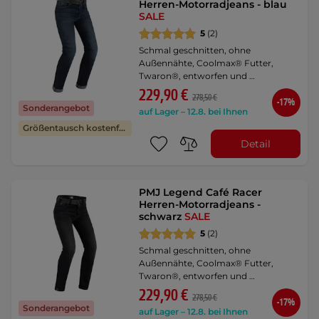
Herren-Motorradjeans - blau
SALE
5
(2)
Schmal geschnitten, ohne
Außennähte, Coolmax® Futter,
Twaron®, entworfen und …
229,90 €
278,50 €
-17%
Sonderangebot
auf Lager – 12.8. bei Ihnen
Größentausch kostenfrei
Detail
PMJ Legend Café Racer
Herren-Motorradjeans -
schwarz
SALE
5
(2)
Schmal geschnitten, ohne
Außennähte, Coolmax® Futter,
Twaron®, entworfen und …
229,90 €
278,50 €
-17%
Sonderangebot
auf Lager – 12.8. bei Ihnen