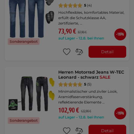
5
(4)
Hochflexibles, komfortables Material,
erfüllt die Schutzklasse AA,
zertifizierte, …
73,90 €
87,90 €
-16%
auf Lager – 12.8. bei Ihnen
Sonderangebot
Detail
Herren Motorrad Jeans W-TEC
Leonard - schwarz
SALE
5
(5)
Minimalistischer und ziviler Look,
Aramidfaserverstärkung,
reflektierende Elemente …
102,90 €
122,90 €
-16%
auf Lager – 12.8. bei Ihnen
Sonderangebot
Detail