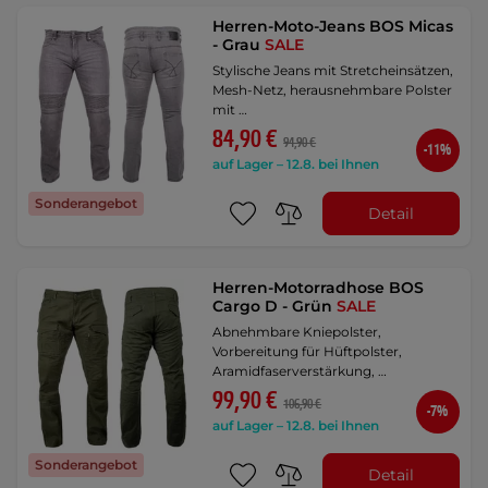
Herren-Moto-Jeans BOS Micas
- Grau
SALE
Stylische Jeans mit Stretcheinsätzen,
Mesh-Netz, herausnehmbare Polster
mit …
84,90 €
94,90 €
-11%
auf Lager – 12.8. bei Ihnen
Sonderangebot
Detail
Herren-Motorradhose BOS
Cargo D - Grün
SALE
Abnehmbare Kniepolster,
Vorbereitung für Hüftpolster,
Aramidfaserverstärkung, …
99,90 €
106,90 €
-7%
auf Lager – 12.8. bei Ihnen
Sonderangebot
Detail