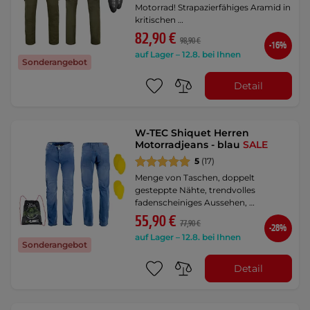
Motorrad! Strapazierfähiges Aramid in
kritischen …
82,90 €
98,90 €
-16%
auf Lager – 12.8. bei Ihnen
Sonderangebot
Detail
W-TEC Shiquet Herren
Motorradjeans - blau
SALE
5
(17)
Menge von Taschen, doppelt
gesteppte Nähte, trendvolles
fadenscheiniges Aussehen, …
55,90 €
77,90 €
-28%
auf Lager – 12.8. bei Ihnen
Sonderangebot
Detail