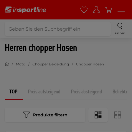
suchen
Herren chopper Hosen
Moto
Chopper Bekleidung
Chopper Hosen
TOP
Preis aufsteigend
Preis absteigend
Beliebtest
Produkte filtern