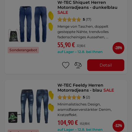
W-TEC Shiquet Herren
Motorradjeans - dunkelblau
SALE
5
(17)
Menge von Taschen, doppelt
gesteppte Nähte, trendvolles
fadenscheiniges Aussehen, …
55,90 €
77,90 €
-28%
Sonderangebot
auf Lager – 12.8. bei Ihnen
Detail
W-TEC Feeldy Herren
Motorradjeans - blau
SALE
5
(2)
Minimalistisches Design,
aramidfaserverstärkter Denim,
Kratzeffekt.
104,90 €
153,90 €
-32%
auf Lager – 12.8. bei Ihnen