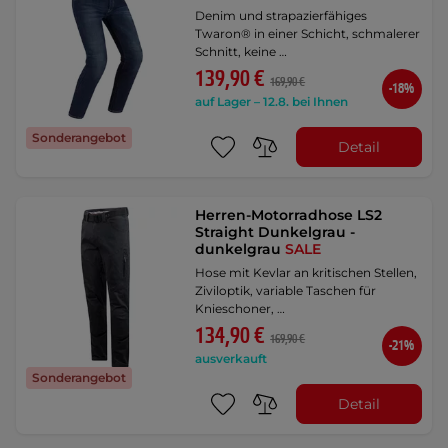
Denim und strapazierfähiges
Twaron® in einer Schicht, schmalerer
Schnitt, keine …
139,90 €
169,90 €
-18%
auf Lager – 12.8. bei Ihnen
Sonderangebot
Detail
Herren-Motorradhose LS2
Straight Dunkelgrau -
dunkelgrau
SALE
Hose mit Kevlar an kritischen Stellen,
Ziviloptik, variable Taschen für
Knieschoner, …
134,90 €
169,90 €
-21%
ausverkauft
Sonderangebot
Detail