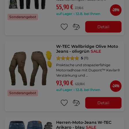
55,90 €
77,90 €
-28%
auf Lager – 12.8. bei Ihnen
Sonderangebot
Detail
W-TEC Wallbridge Olive Moto
Jeans - olivgrün
SALE
5
(11)
Praktische und strapazierfähige
Motorradhose mit Dupont™ Kevlar®
Verstärkung und …
93,90 €
123,90 €
-24%
auf Lager – 12.8. bei Ihnen
Sonderangebot
Detail
Herren-Moto-Jeans W-TEC
Arikaro - blau
SALE