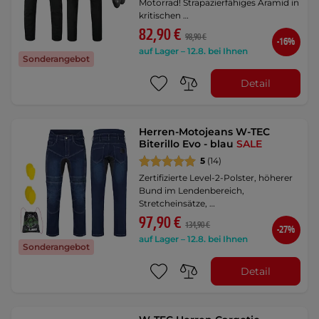
Motorrad! Strapazierfähiges Aramid in
kritischen …
82,90 €
98,90 €
-16%
auf Lager – 12.8. bei Ihnen
Sonderangebot
Detail
Herren-Motojeans W-TEC
Biterillo Evo - blau
SALE
5
(14)
Zertifizierte Level-2-Polster, höherer
Bund im Lendenbereich,
Stretcheinsätze, …
97,90 €
134,90 €
-27%
auf Lager – 12.8. bei Ihnen
Sonderangebot
Detail