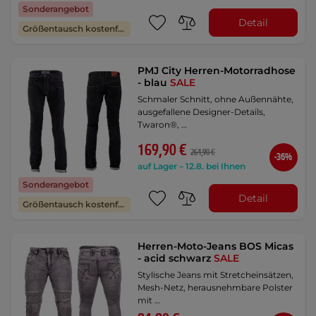
Sonderangebot
Detail
Größentausch kostenfrei
PMJ City Herren-Motorradhose
- blau
SALE
Schmaler Schnitt, ohne Außennähte,
ausgefallene Designer-Details,
Twaron®, …
169,90 €
264,90 €
-36%
auf Lager – 12.8. bei Ihnen
Sonderangebot
Detail
Größentausch kostenfrei
Herren-Moto-Jeans BOS Micas
- acid schwarz
SALE
Stylische Jeans mit Stretcheinsätzen,
Mesh-Netz, herausnehmbare Polster
mit …