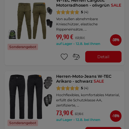
W-TEC Herren Cargotic
Motorradhosen - olivgrün
SALE
5
(4)
Von außen abnehmbare
Knieschützer, elastische
Rippeneinsätze, …
99,90 €
159,90 €
-38%
auf Lager – 12.8. bei Ihnen
Sonderangebot
Detail
Herren-Moto-Jeans W-TEC
Arikaro - schwarz
SALE
5
(4)
Hochflexibles, komfortables Material,
erfüllt die Schutzklasse AA,
zertifizierte, …
73,90 €
87,90 €
-16%
auf Lager – 12.8. bei Ihnen
Sonderangebot