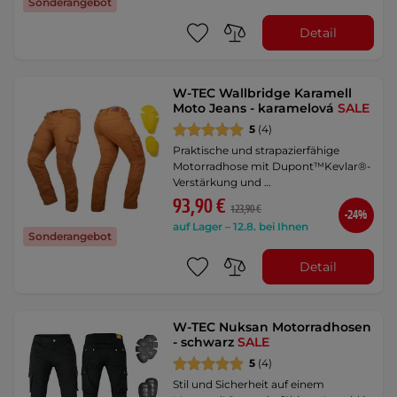
Sonderangebot
Detail
W-TEC Wallbridge Karamell
Moto Jeans - karamelová
SALE
5
(4)
Praktische und strapazierfähige
Motorradhose mit Dupont™Kevlar®-
Verstärkung und …
93,90 €
123,90 €
-24%
auf Lager – 12.8. bei Ihnen
Sonderangebot
Detail
W-TEC Nuksan Motorradhosen
- schwarz
SALE
5
(4)
Stil und Sicherheit auf einem