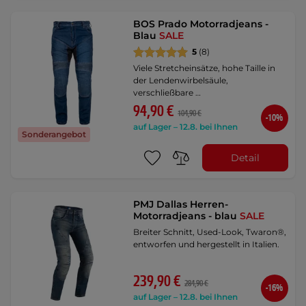
BOS Prado Motorradjeans -
Blau
SALE
5
(8)
Viele Stretcheinsätze, hohe Taille in
der Lendenwirbelsäule,
verschließbare …
94,90 €
104,90 €
-10%
auf Lager – 12.8. bei Ihnen
Sonderangebot
Detail
PMJ Dallas Herren-
Motorradjeans - blau
SALE
Breiter Schnitt, Used-Look, Twaron®,
entworfen und hergestellt in Italien.
239,90 €
284,90 €
-16%
auf Lager – 12.8. bei Ihnen