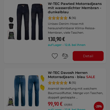
W-TEC Pawted Motorradjeans
mit wasserdichter Membran -
dunkelblau
5
(16)
Unisex-Denim-Hose mit
herausnehmbarer Klima-Reissa-
Membran, viele Taschen.
130,90 €
auf Lager – 12.8. bei Ihnen
Detail
W-TEC Davosh Herren
Motorradjeans - blau
SALE
5
(15)
Aramid-Versteifung mit weichem
Baumwollfutter, Menge von Taschen,
doppelt gesteppte …
99,90 €
134,90 €
-26%
auf Lager – 12.8. bei Ihnen