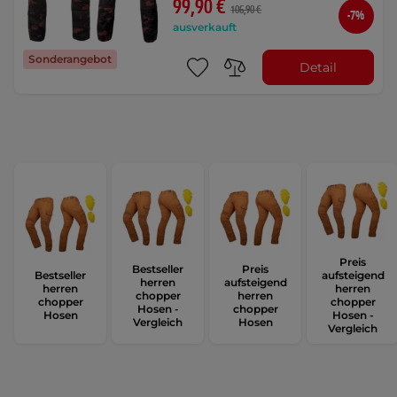
99,90 €
106,90 €
-7%
ausverkauft
Sonderangebot
Detail
Preis
Bestseller
Preis
Bestseller
aufsteigend
herren
aufsteigend
herren
herren
chopper
herren
chopper
chopper
Hosen -
chopper
Hosen
Hosen -
Vergleich
Hosen
Vergleich