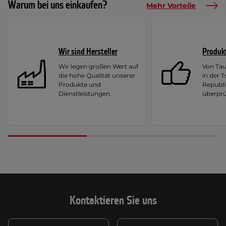
Warum bei uns einkaufen?
Mehr Vorteile
Wir sind Hersteller
Produk
Wir legen großen Wert auf
Von Ta
die hohe Qualität unserer
in der 
Produkte und
Republi
Dienstleistungen.
überprü
Kontaktieren Sie uns