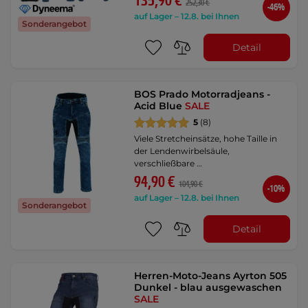
135,90 €
252,30 €
-46%
auf Lager – 12.8. bei Ihnen
Sonderangebot
Detail
BOS Prado Motorradjeans -
Acid Blue
SALE
5
(8)
Viele Stretcheinsätze, hohe Taille in
der Lendenwirbelsäule,
verschließbare …
94,90 €
104,90 €
-10%
auf Lager – 12.8. bei Ihnen
Sonderangebot
Detail
Herren-Moto-Jeans Ayrton 505
Dunkel - blau ausgewaschen
SALE