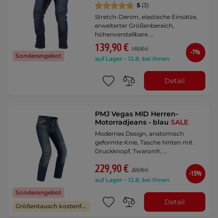
5
(3)
Stretch-Denim, elastische Einsätze,
erweiterter Größenbereich,
höhenverstellbare …
139,90 €
149,90 €
-7%
Sonderangebot
auf Lager – 12.8. bei Ihnen
Detail
PMJ Vegas MID Herren-
Motorradjeans - blau
SALE
Modernes Design, anatomisch
geformte Knie, Tasche hinten mit
Druckknopf, Twaron®, …
229,90 €
269,90 €
-15%
auf Lager – 12.8. bei Ihnen
Sonderangebot
Detail
Größentausch kostenfrei