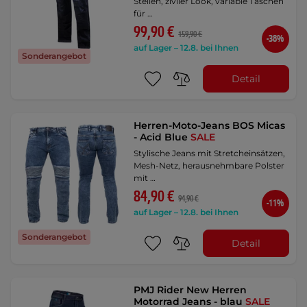
Stellen, ziviler Look, variable Taschen
für …
99,90 €
159,90 €
-38%
auf Lager – 12.8. bei Ihnen
Sonderangebot
Detail
Herren-Moto-Jeans BOS Micas
- Acid Blue
SALE
Stylische Jeans mit Stretcheinsätzen,
Mesh-Netz, herausnehmbare Polster
mit …
84,90 €
94,90 €
-11%
auf Lager – 12.8. bei Ihnen
Sonderangebot
Detail
PMJ Rider New Herren
Motorrad Jeans - blau
SALE