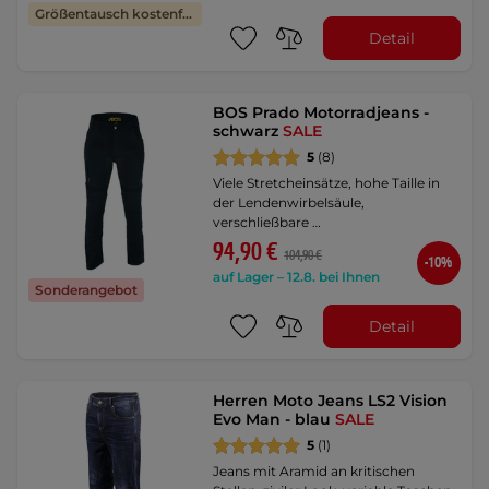
Größentausch kostenfrei
Detail
BOS Prado Motorradjeans -
schwarz
SALE
5
(8)
Viele Stretcheinsätze, hohe Taille in
der Lendenwirbelsäule,
verschließbare …
94,90 €
104,90 €
-10%
auf Lager – 12.8. bei Ihnen
Sonderangebot
Detail
Herren Moto Jeans LS2 Vision
Evo Man - blau
SALE
5
(1)
Jeans mit Aramid an kritischen