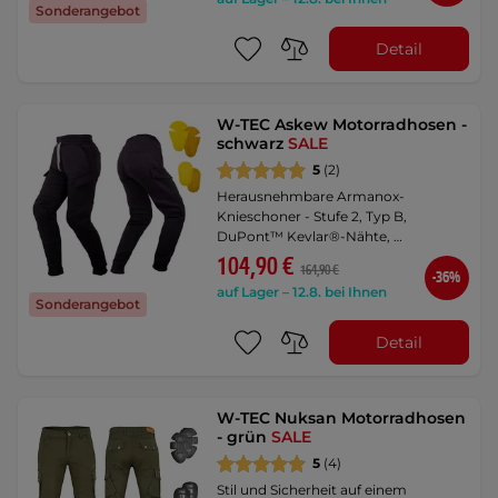
Sonderangebot
Detail
W-TEC Askew Motorradhosen -
schwarz
SALE
5
(2)
Herausnehmbare Armanox-
Knieschoner - Stufe 2, Typ B,
DuPont™ Kevlar®-Nähte, …
104,90 €
164,90 €
-36%
auf Lager – 12.8. bei Ihnen
Sonderangebot
Detail
W-TEC Nuksan Motorradhosen
- grün
SALE
5
(4)
Stil und Sicherheit auf einem