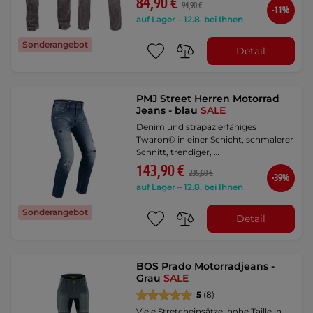
84,90 €
94,90 €
-11%
auf Lager – 12.8. bei Ihnen
Sonderangebot
Detail
PMJ Street Herren Motorrad
Jeans - blau
SALE
Denim und strapazierfähiges
Twaron® in einer Schicht, schmalerer
Schnitt, trendiger, …
143,90 €
235,60 €
-39%
auf Lager – 12.8. bei Ihnen
Sonderangebot
Detail
BOS Prado Motorradjeans -
Grau
SALE
5
(8)
Viele Stretcheinsätze, hohe Taille in