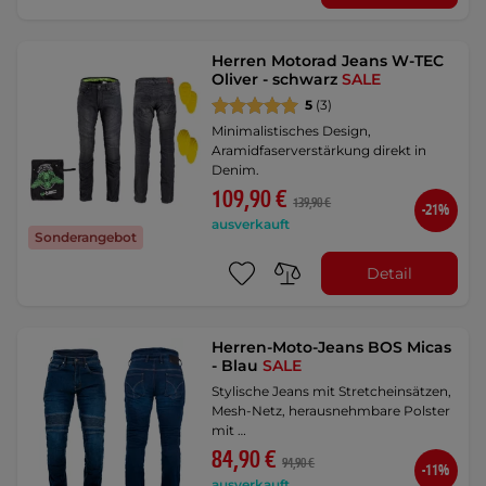
Herren Motorad Jeans W-TEC
Oliver - schwarz
SALE
5
(3)
Minimalistisches Design,
Aramidfaserverstärkung direkt in
Denim.
109,90 €
139,90 €
-21%
ausverkauft
Sonderangebot
Detail
Herren-Moto-Jeans BOS Micas
- Blau
SALE
Stylische Jeans mit Stretcheinsätzen,
Mesh-Netz, herausnehmbare Polster
mit …
84,90 €
94,90 €
-11%
ausverkauft