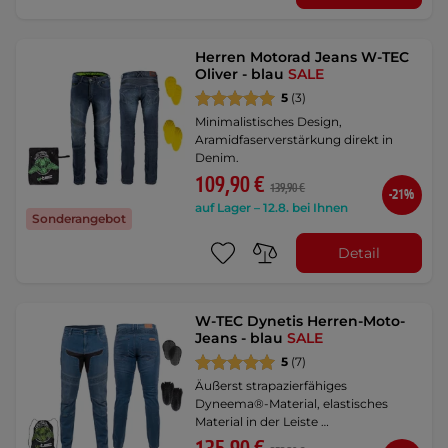
Herren Motorad Jeans W-TEC
Oliver - blau
SALE
5
(3)
Minimalistisches Design,
Aramidfaserverstärkung direkt in
Denim.
109,90 €
139,90 €
-21%
auf Lager – 12.8. bei Ihnen
Sonderangebot
Detail
W-TEC Dynetis Herren-Moto-
Jeans - blau
SALE
5
(7)
Äußerst strapazierfähiges
Dyneema®-Material, elastisches
Material in der Leiste …