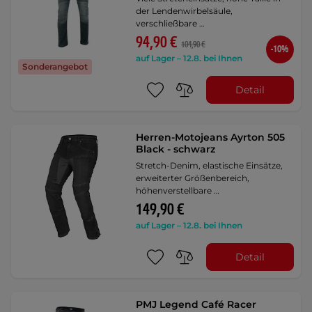
der Lendenwirbelsäule,
verschließbare …
94,90 €
104,90 €
-10%
auf Lager – 12.8. bei Ihnen
Sonderangebot
Detail
Herren-Motojeans Ayrton 505
Black - schwarz
Stretch-Denim, elastische Einsätze,
erweiterter Größenbereich,
höhenverstellbare …
149,90 €
auf Lager – 12.8. bei Ihnen
Detail
PMJ Legend Café Racer