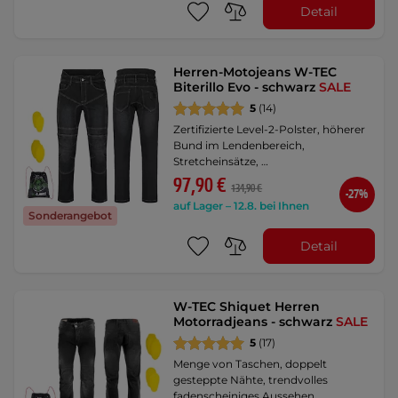
Detail
Herren-Motojeans W-TEC
Biterillo Evo - schwarz
SALE
5
(14)
Zertifizierte Level-2-Polster, höherer
Bund im Lendenbereich,
Stretcheinsätze, …
97,90 €
134,90 €
-27%
auf Lager – 12.8. bei Ihnen
Sonderangebot
Detail
W-TEC Shiquet Herren
Motorradjeans - schwarz
SALE
5
(17)
Menge von Taschen, doppelt
gesteppte Nähte, trendvolles
fadenscheiniges Aussehen, …