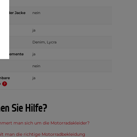
mit der Jacke
nein
n
ja
Denim, Lycra
nde Elemente
ja
nein
mbare
ja
n
en Sie Hilfe?
mert man sich um die Motorradakleider?
lt man die richtige Motorradbekleidung