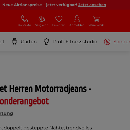
Neue Aktionspreise – jetzt verfügbar!
Jetzt ansehen
Kontakte
Vergleich
Favoriten
Anmelden
Warenkorb
it
Garten
Profi-Fitnessstudio
Sonde
et Herren Motorradjeans -
onderangebot
rtung
 doppelt gesteppte Nähte, trendvolles