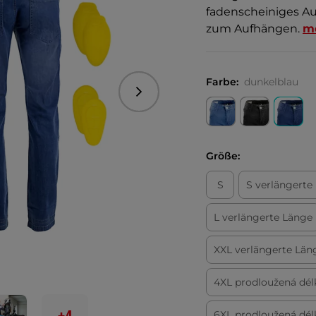
fadenscheiniges Aus
zum Aufhängen.
m
Farbe:
dunkelblau
Folgend
Größe:
S
S verlängerte
L verlängerte Länge
XXL verlängerte Län
4XL prodloužená dél
6XL prodloužená dél