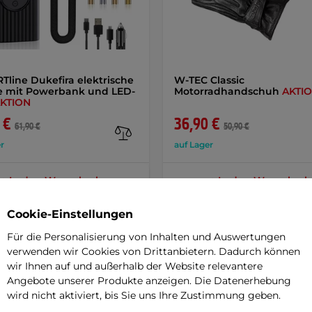
Tline Dukefira elektrische
W-TEC Classic
 mit Powerbank und LED-
Motorradhandschuh
AKTI
KTION
 €
36,90 €
61,90 €
50,90 €
r
auf Lager
+ In den Warenkorb
+ In den Warenkorb
Cookie-Einstellungen
Für die Personalisierung von Inhalten und Auswertungen
verwenden wir Cookies von Drittanbietern. Dadurch können
wir Ihnen auf und außerhalb der Website relevantere
Angebote unserer Produkte anzeigen. Die Datenerhebung
Parame
wird nicht aktiviert, bis Sie uns Ihre Zustimmung geben.