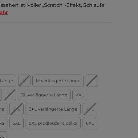
sehen, stilvoller „Scratch“-Effekt, Schlaufe
ehr
 Länge
M
M verlängerte Länge
L
XL
XL verlängerte Länge
XXL
ge
3XL
3XL verlängerte Länge
4XL
ka
5XL
5XL prodloužená délka
6XL
ka