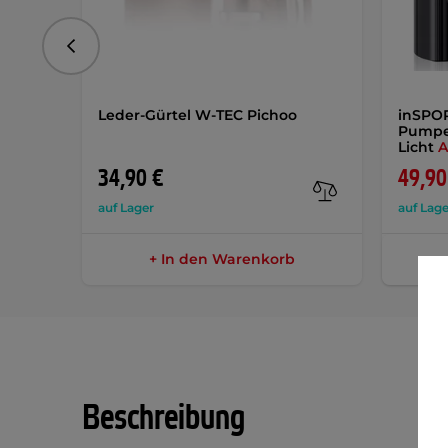
vorhergehend
Leder-Gürtel W-TEC Pichoo
inSPOR
Pumpe
Licht
A
34,90 €
49,90
auf Lager
auf Lage
+ In den Warenkorb
Beschreibung