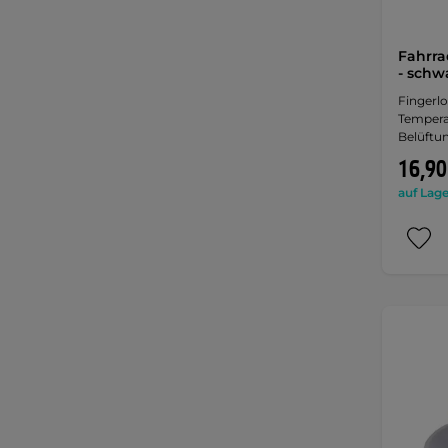
Fahrr
- schw
Fingerl
Tempera
Belüftun
16,90
auf Lage