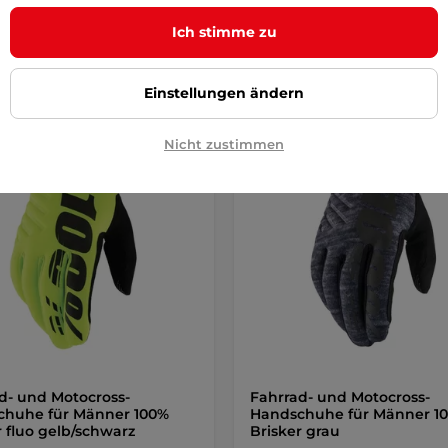
Ich stimme zu
Detail
Detai
Einstellungen ändern
Nicht zustimmen
d- und Motocross-
Fahrrad- und Motocross-
chuhe für Männer 100%
Handschuhe für Männer 1
r fluo gelb/schwarz
Brisker grau