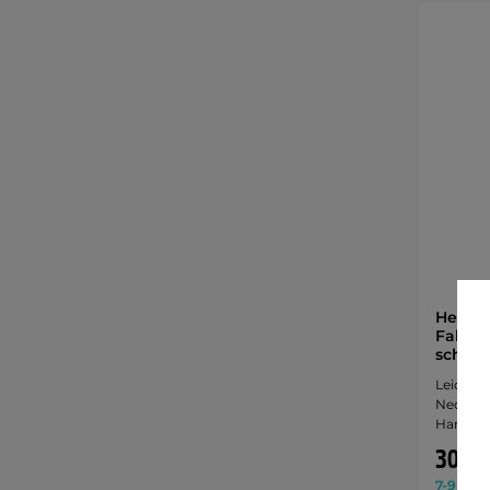
Herren
Fahrra
schwar
Leicht i
Neoprens
Handflä
30,90
7-9 Tage