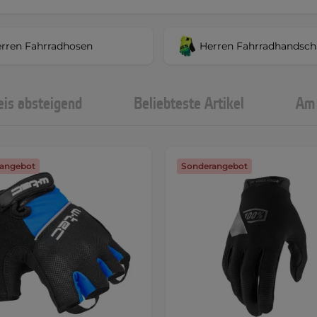
rren Fahrradhosen
Herren Fahrradhandsc
eis absteigend
Beliebteste Artikel
Am 
angebot
Sonderangebot