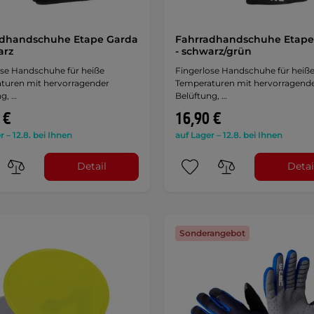
adhandschuhe Etape Garda
Fahrradhandschuhe Etape
arz
- schwarz/grün
ose Handschuhe für heiße
Fingerlose Handschuhe für heiß
turen mit hervorragender
Temperaturen mit hervorragend
g, …
Belüftung, …
 €
16,90 €
r – 12.8. bei Ihnen
auf Lager – 12.8. bei Ihnen
Detail
Detai
Sonderangebot