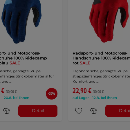
rt- und Motocross-
Radsport- und Motocross-
chuhe 100% Ridecamp
Handschuhe 100% Ridecamp
 blau
SALE
rot
SALE
ische, geprägte Stulpe,
Ergonomische, geprägte Stulpe,
erfähiges Strickobermaterial für
strapazierfähiges Strickobermater
 und …
Komfort und …
 €
22,90 €
30,90 €
30,90 €
-26%
 – 20.8. bei Ihnen
auf Lager – 12.8. bei Ihnen
Detail
Detai