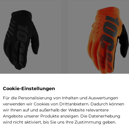
 Motocross- und
Herren Radfahren und Mot
Cookie-Einstellungen
dhandschuhe 100% Brisker
Handschuhe 100% Brisker f
z - schwarz
orange/schwarz
Für die Personalisierung von Inhalten und Auswertungen
solierte Handschuhe,
Leicht isolierte Handschuhe,
verwenden wir Cookies von Drittanbietern. Dadurch können
tulpe, einlagige Clarion+
Neoprenstulpe, einlagige Clarion
wir Ihnen auf und außerhalb der Website relevantere
che.
Handfläche.
Angebote unserer Produkte anzeigen. Die Datenerhebung
 €
31,90 €
wird nicht aktiviert, bis Sie uns Ihre Zustimmung geben.
 – 20.8. bei Ihnen
7-9 Tage – 20.8. bei Ihnen