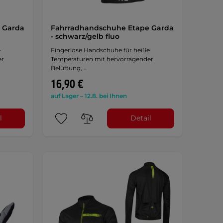
 Garda
Fahrradhandschuhe Etape Garda
- schwarz/gelb fluo
e
Fingerlose Handschuhe für heiße
er
Temperaturen mit hervorragender
Belüftung, …
16,90 €
auf Lager – 12.8. bei Ihnen
l
Detail