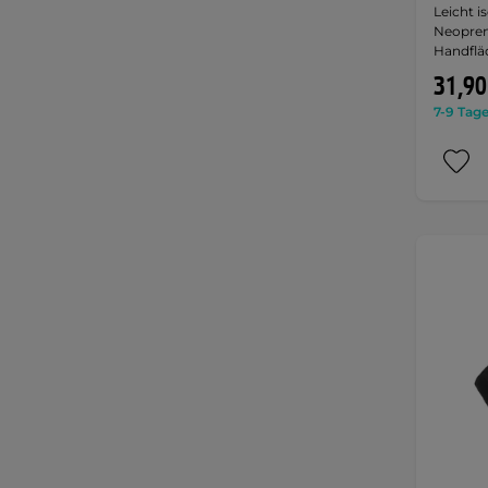
Leicht i
Neoprens
Handflä
31,90
7-9 Tage