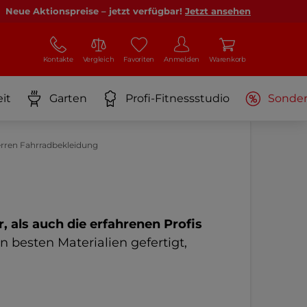
Neue Aktionspreise – jetzt verfügbar!
Jetzt ansehen
Kontakte
Vergleich
Favoriten
Anmelden
Warenkorb
it
Garten
Profi-Fitnessstudio
Sonde
rren Fahrradbekleidung
als auch die erfahrenen Profis
 besten Materialien gefertigt,