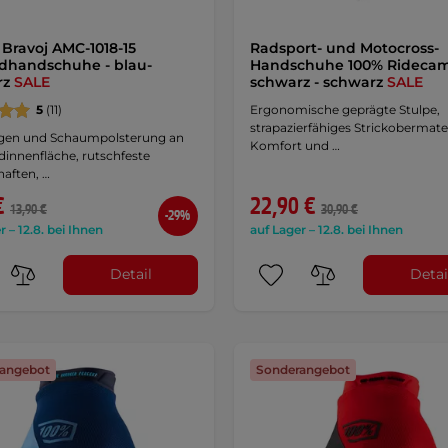
Bravoj AMC-1018-15
Radsport- und Motocross-
dhandschuhe - blau-
Handschuhe 100% Rideca
rz
SALE
schwarz - schwarz
SALE
5
(11)
Ergonomische geprägte Stulpe,
strapazierfähiges Strickobermater
agen und Schaumpolsterung an
Komfort und …
innenfläche, rutschfeste
aften, …
€
22,90 €
13,90 €
30,90 €
-29%
r – 12.8. bei Ihnen
auf Lager – 12.8. bei Ihnen
Detail
Detai
angebot
Sonderangebot