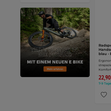
Radspo
Hands
blau -
Ergonom
strapazi
Komfort
22,90
7-9 Tage