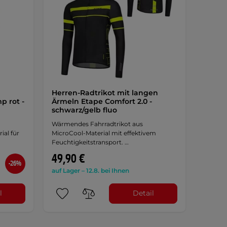
Herren-Radtrikot mit langen
 rot -
Ärmeln Etape Comfort 2.0 -
schwarz/gelb fluo
Wärmendes Fahrradtrikot aus
ial für
MicroCool-Material mit effektivem
Feuchtigkeitstransport. …
49,90 €
-26%
auf Lager – 12.8. bei Ihnen
l
Detail