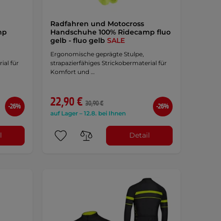
Radfahren und Motocross
mp
Handschuhe 100% Ridecamp fluo
gelb - fluo gelb
SALE
Ergonomische geprägte Stulpe,
ial für
strapazierfähiges Strickobermaterial für
Komfort und …
22,90 €
30,90 €
-26%
-26%
auf Lager – 12.8. bei Ihnen
l
Detail