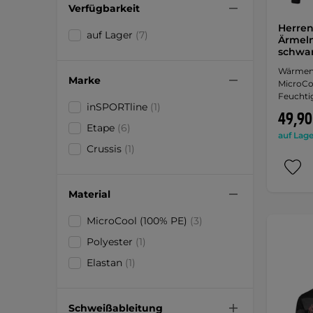
Verfügbarkeit
Herren
auf Lager
(7)
Ärmeln
schwar
Wärmend
Marke
MicroCoo
Feuchtig
inSPORTline
(1)
49,90
Etape
(6)
auf Lage
Crussis
(1)
Material
MicroCool (100% PE)
(3)
Polyester
(1)
Elastan
(1)
Schweißableitung