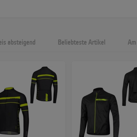
eis absteigend
Beliebteste Artikel
Am 