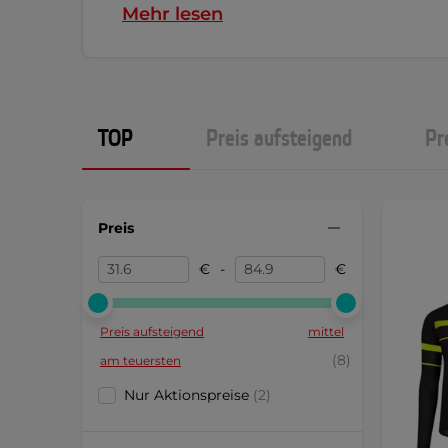
Mehr lesen
TOP
Preis aufsteigend
Pr
Preis
€
-
€
Preis aufsteigend
mittel
(8)
am teuersten
Nur Aktionspreise
(2)