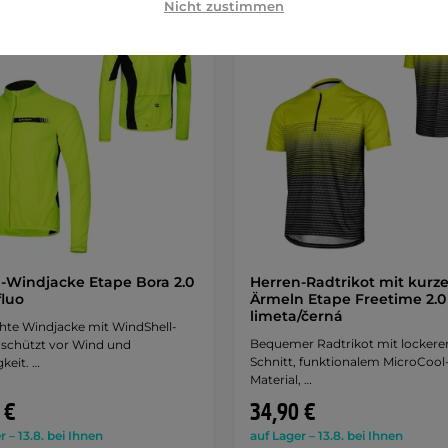
Nicht zustimmen
-Windjacke Etape Bora 2.0
Herren-Radtrikot mit kurz
fluo
Ärmeln Etape Freetime 2.0 
limeta/černá
chte Windjacke mit WindShell-
Bequemer Radtrikot mit locker
 schützt vor Wind und
Schnitt, funktionalem MicroCool
keit. …
Material, …
 €
34,90 €
r – 13.8. bei Ihnen
auf Lager – 13.8. bei Ihnen