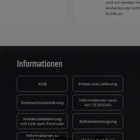
und wir senden I
kostenlos die rich
Größe zu.
Informationen
AGB
Preise und Lieferung
Informationen nach
Datenschutzerklärung
Art. 13 DSGVO
Wiederufsbelehrung
Batterieentsorgung
mit Link zum Formular
Informationen zu