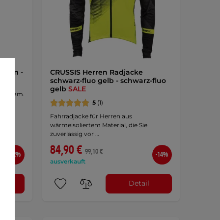
 Team -
CRUSSIS Herren Radjacke
schwarz-fluo gelb - schwarz-fluo
gelb
SALE
ro Team.
5
(1)
Fahrradjacke für Herren aus
wärmeisoliertem Material, die Sie
zuverlässig vor …
84,90 €
99,10 €
-42%
-14%
ausverkauft
l
Detail