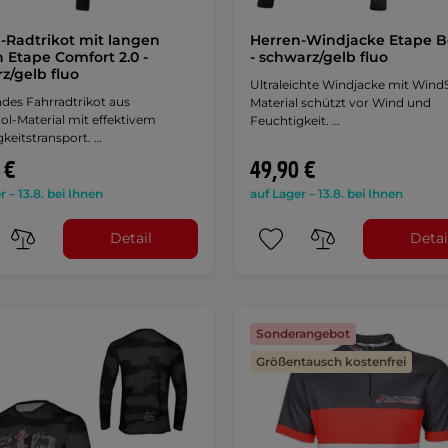
-Radtrikot mit langen
Herren-Windjacke Etape Bo
 Etape Comfort 2.0 -
- schwarz/gelb fluo
z/gelb fluo
Ultraleichte Windjacke mit WindS
es Fahrradtrikot aus
Material schützt vor Wind und
l-Material mit effektivem
Feuchtigkeit. …
keitstransport. …
 €
49,90 €
r – 13.8. bei Ihnen
auf Lager – 13.8. bei Ihnen
Detail
Detai
Sonderangebot
Größentausch kostenfrei