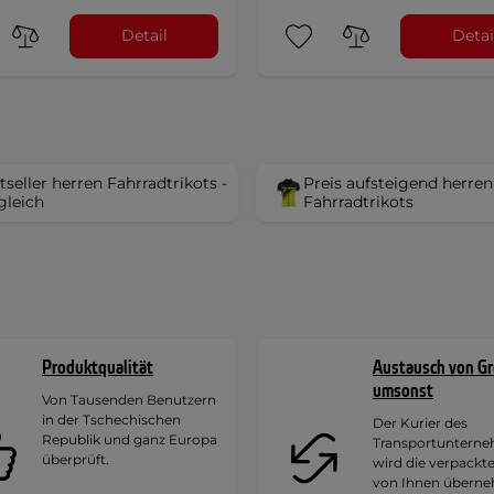
Detail
Detai
tseller herren Fahrradtrikots -
Preis aufsteigend herren
gleich
Fahrradtrikots
Produktqualität
Austausch von G
umsonst
Von Tausenden Benutzern
in der Tschechischen
Der Kurier des
Republik und ganz Europa
Transportuntern
überprüft.
wird die verpackt
von Ihnen übern