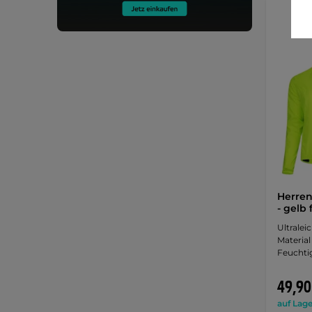
Herren
- gelb 
Ultralei
Material
Feuchtig
49,90
auf Lage