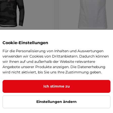
-Radtrikot mit langen
Radtrikot inSPORTline Pro
 Etape Rocky - schwarz/rot
schwarz-rot-weiss
SALE
Cookie-Einstellungen
r Fahrradtrikot mit lockerem
Marken-Radtrikot inSPORTline P
Für die Personalisierung von Inhalten und Auswertungen
aus funktionellem MicroCool-
verwenden wir Cookies von Drittanbietern. Dadurch können
, das …
wir Ihnen auf und außerhalb der Website relevantere
Angebote unserer Produkte anzeigen. Die Datenerhebung
wird nicht aktiviert, bis Sie uns Ihre Zustimmung geben.
 €
31,60 €
54,50 €
r – 13.8. bei Ihnen
auf Lager – 13.8. bei Ihnen
Ich stimme zu
Detail
Detai
Einstellungen ändern