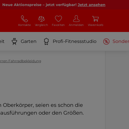
Neue Aktionspreise – jetzt verfügbar!
Jetzt ansehen
Kontakte
Vergleich
Favoriten
Anmelden
Warenkorb
it
Garten
Profi-Fitnessstudio
Sonde
rren Fahrradbekleidung
 Oberkörper, seien es schon die
rbausführungen oder den Größen.