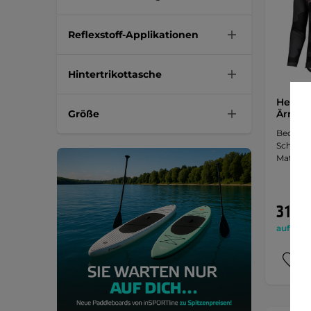
Reflexstoff-Applikationen
Hintertrikottasche
Herren
Größe
Ärmeln
Bequeme
Schnitt 
Material
31,90
auf Lage