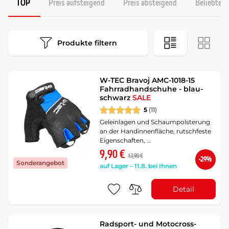
TOP
Preis aufsteigend
Preis absteigend
Beliebtest
Produkte filtern
W-TEC Bravoj AMC-1018-15
Fahrradhandschuhe - blau-
schwarz
SALE
5
(11)
Geleinlagen und Schaumpolsterung
an der Handinnenfläche, rutschfeste
Eigenschaften, …
9,90 €
13,90 €
-29%
Sonderangebot
auf Lager – 11.8. bei Ihnen
Detail
Radsport- und Motocross-