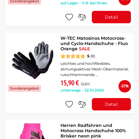
Sonderangebot
auf Lager – 11.8. bei Ihnen
Detail
W-TEC Matosinos Motocross-
und Cyclo-Handschuhe - Fluo
Orange
SALE
5
(8)
Leichtes und hochflexibles,
atmungsaktives Mesh-Obermaterial,
rutschhemmende …
15,90 €
23,20 €
-31%
Sonderangebot
unterwegs – 22.10.2026
Detail
Herren Radfahren und
Motocross Handschuhe 100%
Brisker neon pink