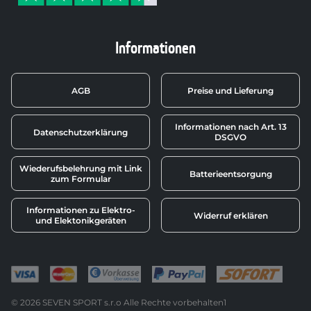
Informationen
AGB
Preise und Lieferung
Informationen nach Art. 13
Datenschutzerklärung
DSGVO
Wiederufsbelehrung mit Link
Batterieentsorgung
zum Formular
Informationen zu Elektro-
Widerruf erklären
und Elektonikgeräten
© 2026 SEVEN SPORT s.r.o Alle Rechte vorbehalten1