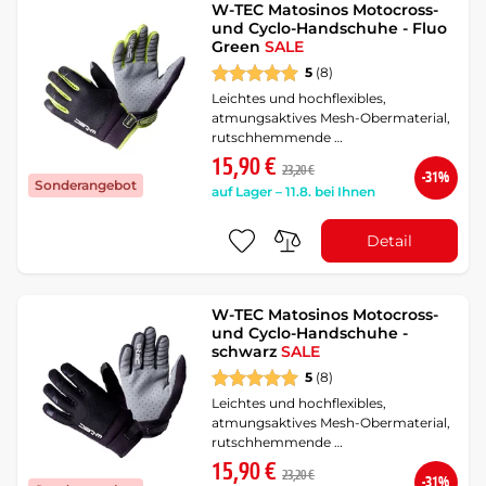
W-TEC Matosinos Motocross-
und Cyclo-Handschuhe - Fluo
Green
SALE
5
(8)
Leichtes und hochflexibles,
atmungsaktives Mesh-Obermaterial,
rutschhemmende …
15,90 €
23,20 €
-31%
Sonderangebot
auf Lager – 11.8. bei Ihnen
Detail
W-TEC Matosinos Motocross-
und Cyclo-Handschuhe -
schwarz
SALE
5
(8)
Leichtes und hochflexibles,
atmungsaktives Mesh-Obermaterial,
rutschhemmende …
15,90 €
23,20 €
-31%