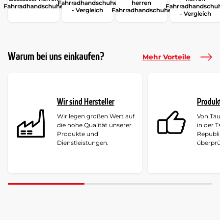
Fahrradhandschuhe
herren
Fahrradhandschuhe
Fahrradhandschu
- Vergleich
Fahrradhandschuhe
- Vergleich
Warum bei uns einkaufen?
Mehr Vorteile
Wir sind Hersteller
Produk
Wir legen großen Wert auf
Von Ta
die hohe Qualität unserer
in der 
Produkte und
Republi
Dienstleistungen.
überprü