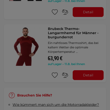
auf Lager – 11.8. bei Ihnen
Detail
Brubeck Thermo-
Langarmhemd für Männer -
burgunderrot
Ein nahtloses Thermoshirt, das bei
kaltem Wetter die optimale
Körpertemperatur …
63,90 €
auf Lager – 11.8. bei Ihnen
Detail
Brauchen Sie Hilfe?
Wie kümmert man sich um die Motorradakleider?