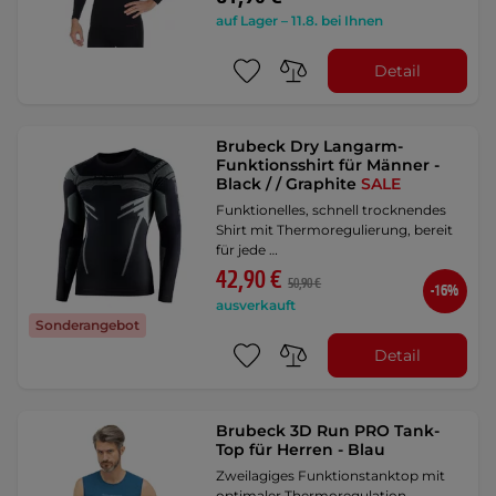
auf Lager – 11.8. bei Ihnen
Detail
Brubeck Dry Langarm-
Funktionsshirt für Männer -
Black / / Graphite
SALE
Funktionelles, schnell trocknendes
Shirt mit Thermoregulierung, bereit
für jede …
42,90 €
50,90 €
-16%
ausverkauft
Sonderangebot
Detail
Brubeck 3D Run PRO Tank-
Top für Herren - Blau
Zweilagiges Funktionstanktop mit
optimaler Thermoregulation,