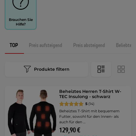
Brauchen Sie
Hilfe?
TOP
Preis aufsteigend
Preis absteigend
Beliebtest
Produkte filtern
Beheiztes Herren T-Shirt W-
TEC Insulong - schwarz
5
(14)
Beheiztes T-Shirt mit bequemem
Futter, sowohl für den Innen- als
auch für den …
129,90 €