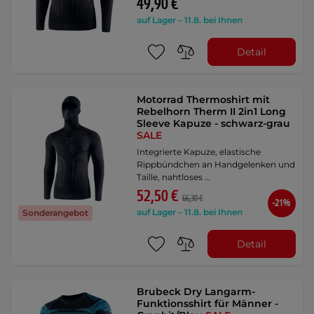
49,90 €
auf Lager – 11.8. bei Ihnen
Detail
Motorrad Thermoshirt mit
Rebelhorn Therm II 2in1 Long
Sleeve Kapuze - schwarz-grau
SALE
Integrierte Kapuze, elastische
Rippbündchen an Handgelenken und
Taille, nahtloses …
52,50 €
66,30 €
-21%
auf Lager – 11.8. bei Ihnen
Sonderangebot
Detail
Brubeck Dry Langarm-
Funktionsshirt für Männer -