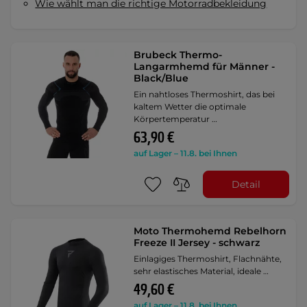
Wie wählt man die richtige Motorradbekleidung
Brubeck Thermo-
Langarmhemd für Männer -
Black/Blue
Ein nahtloses Thermoshirt, das bei
kaltem Wetter die optimale
Körpertemperatur …
63,90 €
auf Lager – 11.8. bei Ihnen
Detail
Moto Thermohemd Rebelhorn
Freeze II Jersey - schwarz
Einlagiges Thermoshirt, Flachnähte,
sehr elastisches Material, ideale …
49,60 €
auf Lager – 11.8. bei Ihnen