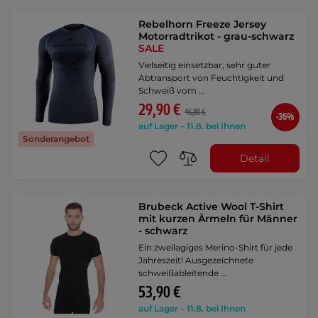
Rebelhorn Freeze Jersey
Motorradtrikot - grau-schwarz
SALE
Vielseitig einsetzbar, sehr guter
Abtransport von Feuchtigkeit und
Schweiß vom …
29,90 €
46,80 €
-36%
auf Lager – 11.8. bei Ihnen
Sonderangebot
Detail
Brubeck Active Wool T-Shirt
mit kurzen Ärmeln für Männer
- schwarz
Ein zweilagiges Merino-Shirt für jede
Jahreszeit! Ausgezeichnete
schweißableitende …
53,90 €
auf Lager – 11.8. bei Ihnen