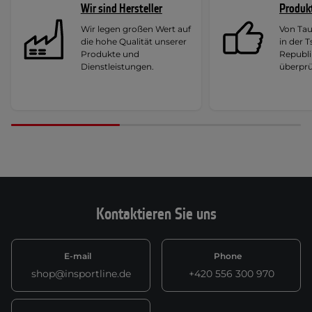
Wir sind Hersteller
Produk
Wir legen großen Wert auf
Von Ta
die hohe Qualität unserer
in der 
Produkte und
Republi
Dienstleistungen.
überprü
Kontaktieren Sie uns
E-mail
Phone
shop@insportline.de
+420 556 300 970