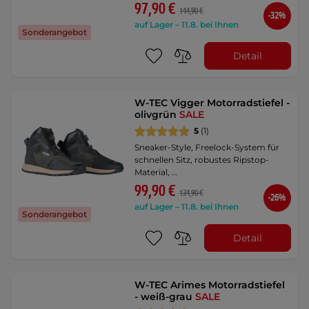
97,90 €
144,90 €
-32%
auf Lager – 11.8. bei Ihnen
Sonderangebot
Detail
W-TEC Vigger Motorradstiefel -
olivgrün
SALE
5
(1)
Sneaker-Style, Freelock-System für
schnellen Sitz, robustes Ripstop-
Material, …
99,90 €
134,90 €
-26%
auf Lager – 11.8. bei Ihnen
Sonderangebot
Detail
W-TEC Arimes Motorradstiefel
- weiß-grau
SALE