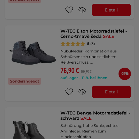
Detail
W-TEC Elton Motorradstiefel -
černo-tmavě šedá
SALE
5
(3)
Nubukleder, Kombination aus
Schnürsenkeln und seitlichem
Reißverschluss, …
76,90 €
103,90 €
-26%
auf Lager – 11.8. bei Ihnen
Sonderangebot
Detail
W-TEC Benga Motorradstiefel -
schwarz
SALE
Schnürung, hohe Sohle, echtes
Anilinleder, Riemen zum
Hineinschlüpfen.