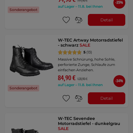
144,90 €
-35%
auf Lager – 11.8. bei Ihnen
Sonderangebot
Detail
W-TEC Artway Motorradstiefel
- schwarz
SALE
5
(13)
Massive Schnürung, hohe Sohle,
perforierte Zunge, Schlaufe zum
einfachen Anziehen.
84,90 €
128,90 €
-34%
auf Lager – 11.8. bei Ihnen
Sonderangebot
Detail
W-TEC Sevendee
Motorradstiefel - dunkelgrau
SALE