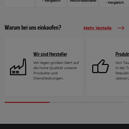
- Vergleich
Motorradstiefel
- Vergleich
Warum bei uns einkaufen?
Mehr Vorteile
Wir sind Hersteller
Produk
Wir legen großen Wert auf
Von Ta
die hohe Qualität unserer
in der 
Produkte und
Republi
Dienstleistungen.
überprü