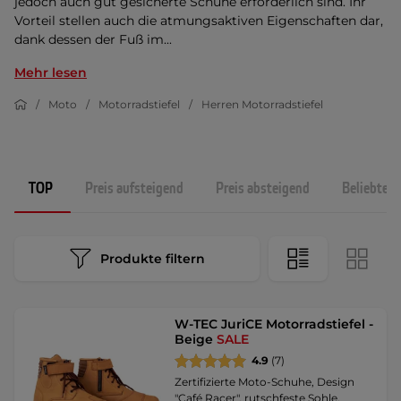
jedoch auch gut gesicherte Schuhe erforderlich sind. Ihr
Vorteil stellen auch die atmungsaktiven Eigenschaften dar,
dank dessen der Fuß im...
Mehr lesen
Moto
Motorradstiefel
Herren Motorradstiefel
TOP
Preis aufsteigend
Preis absteigend
Beliebtest
Produkte filtern
W-TEC JuriCE Motorradstiefel -
Beige
SALE
4.9
(7)
Zertifizierte Moto-Schuhe, Design
"Café Racer", rutschfeste Sohle.