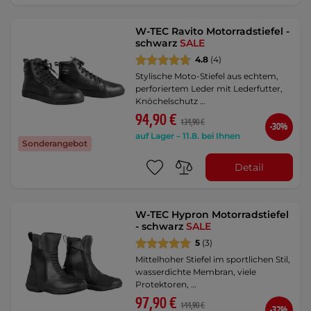
W-TEC Ravito Motorradstiefel -
schwarz
SALE
4.8
(4)
Stylische Moto-Stiefel aus echtem,
perforiertem Leder mit Lederfutter,
Knöchelschutz …
94,90 €
134,90 €
-30%
auf Lager – 11.8. bei Ihnen
Sonderangebot
Detail
W-TEC Hypron Motorradstiefel
- schwarz
SALE
5
(3)
Mittelhoher Stiefel im sportlichen Stil,
wasserdichte Membran, viele
Protektoren, …
97,90 €
144,90 €
-32%