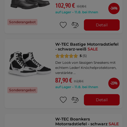
102,90 €
154,90 €
-34%
auf Lager – 11.8. bei Ihnen
Sonderangebot
Detail
W-TEC Bastige Motorradstiefel
- schwarz-weiß
SALE
5
(5)
Der Look von lässigen Sneakers mit
echtem Leder! Knöchelprotektoren,
verstärkte …
87,90 €
113,90 €
-23%
auf Lager – 11.8. bei Ihnen
Sonderangebot
Detail
W-TEC Boankers
Motorradstiefel - schwarz
SALE