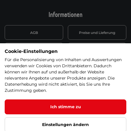
Informationen
AGB
Preise und Lieferung
Informationen nach Art. 13
Datenschutzerklärung
Cookie-Einstellungen
DSGVO
Für die Personalisierung von Inhalten und Auswertungen
verwenden wir Cookies von Drittanbietern. Dadurch
Wiederufsbelehrung mit Link
Batterieentsorgung
zum Formular
können wir Ihnen auf und außerhalb der Website
relevantere Angebote unserer Produkte anzeigen. Die
Informationen zu Elektro-
Datenerhebung wird nicht aktiviert, bis Sie uns Ihre
Widerruf erklären
und Elektonikgeräten
Zustimmung geben.
Ich stimme zu
© 2026 SEVEN SPORT s.r.o Alle Rechte vorbehalten1
Einstellungen ändern
Datenschutzgrundsätze
Google Datenschutz
Google