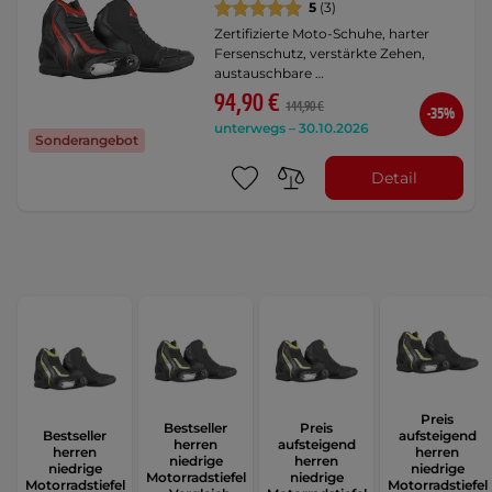
5
(3)
Zertifizierte Moto-Schuhe, harter
Fersenschutz, verstärkte Zehen,
austauschbare …
94,90 €
144,90 €
-35%
unterwegs – 30.10.2026
Sonderangebot
Detail
Preis
Bestseller
Preis
Bestseller
aufsteigend
herren
aufsteigend
herren
herren
niedrige
herren
niedrige
niedrige
Motorradstiefel
niedrige
Motorradstiefel
Motorradstiefel