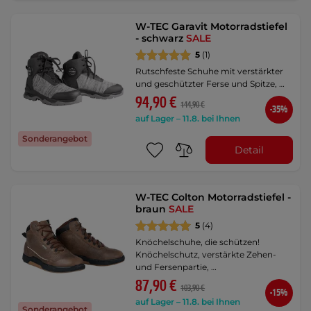
W-TEC Garavit Motorradstiefel
- schwarz
SALE
5
(1)
Rutschfeste Schuhe mit verstärkter
und geschützter Ferse und Spitze, …
94,90 €
144,90 €
-35%
auf Lager – 11.8. bei Ihnen
Sonderangebot
Detail
W-TEC Colton Motorradstiefel -
braun
SALE
5
(4)
Knöchelschuhe, die schützen!
Knöchelschutz, verstärkte Zehen-
und Fersenpartie, …
87,90 €
103,90 €
-15%
auf Lager – 11.8. bei Ihnen
Sonderangebot