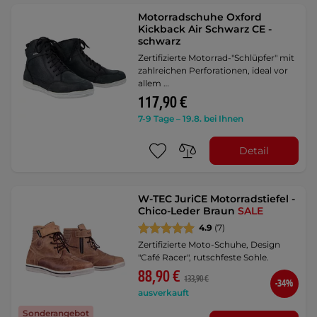
Motorradschuhe Oxford
Kickback Air Schwarz CE -
schwarz
Zertifizierte Motorrad-"Schlüpfer" mit
zahlreichen Perforationen, ideal vor
allem …
117,90 €
7-9 Tage – 19.8. bei Ihnen
Detail
W-TEC JuriCE Motorradstiefel -
Chico-Leder Braun
SALE
4.9
(7)
Zertifizierte Moto-Schuhe, Design
"Café Racer", rutschfeste Sohle.
88,90 €
133,90 €
-34%
ausverkauft
Sonderangebot