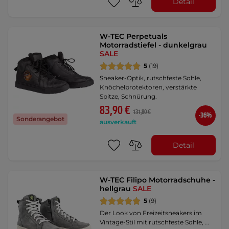
Detail
W-TEC Perpetuals
Motorradstiefel - dunkelgrau
SALE
5
(19)
Sneaker-Optik, rutschfeste Sohle,
Knöchelprotektoren, verstärkte
Spitze, Schnürung.
83,90 €
131,80 €
-36%
Sonderangebot
ausverkauft
Detail
W-TEC Filipo Motorradschuhe -
hellgrau
SALE
5
(9)
Der Look von Freizeitsneakers im
Vintage-Stil mit rutschfeste Sohle, …