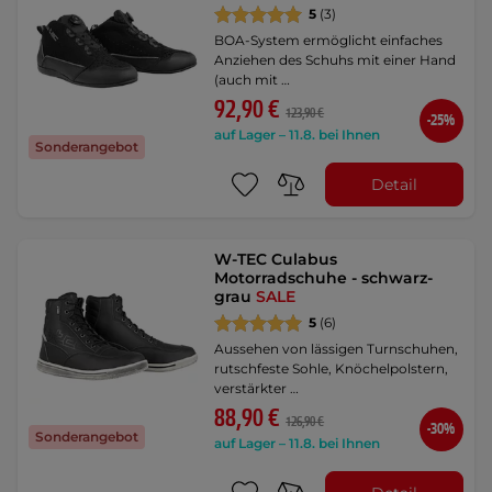
5
(3)
BOA-System ermöglicht einfaches
Anziehen des Schuhs mit einer Hand
(auch mit …
92,90 €
123,90 €
-25%
auf Lager – 11.8. bei Ihnen
Sonderangebot
Detail
W-TEC Culabus
Motorradschuhe - schwarz-
grau
SALE
5
(6)
Aussehen von lässigen Turnschuhen,
rutschfeste Sohle, Knöchelpolstern,
verstärkter …
88,90 €
126,90 €
-30%
Sonderangebot
auf Lager – 11.8. bei Ihnen