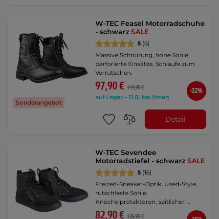
W-TEC Feasel Motorradschuhe
- schwarz
SALE
5
(6)
Massive Schnürung, hohe Sohle,
perforierte Einsätze, Schlaufe zum
Verrutschen.
97,90 €
144,90 €
-32%
auf Lager – 11.8. bei Ihnen
Sonderangebot
Detail
W-TEC Sevendee
Motorradstiefel - schwarz
SALE
5
(16)
Freizeit-Sneaker-Optik, Used-Style,
rutschfeste Sohle,
Knöchelprotektoren, seitlicher …
82,90 €
126,90 €