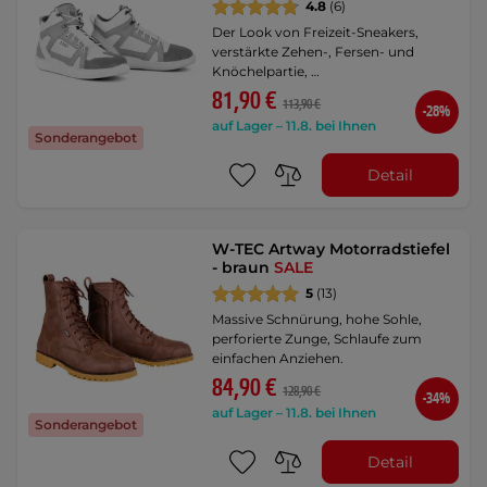
4.8
(6)
Der Look von Freizeit-Sneakers,
verstärkte Zehen-, Fersen- und
Knöchelpartie, …
81,90 €
113,90 €
-28%
auf Lager – 11.8. bei Ihnen
Sonderangebot
Detail
W-TEC Artway Motorradstiefel
- braun
SALE
5
(13)
Massive Schnürung, hohe Sohle,
perforierte Zunge, Schlaufe zum
einfachen Anziehen.
84,90 €
128,90 €
-34%
auf Lager – 11.8. bei Ihnen
Sonderangebot
Detail