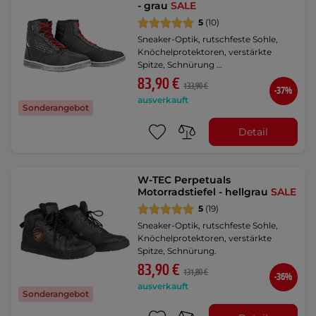
- grau
SALE
5
(10)
Sneaker-Optik, rutschfeste Sohle,
Knöchelprotektoren, verstärkte
Spitze, Schnürung …
83,90 €
133,90 €
-37%
ausverkauft
Sonderangebot
Detail
W-TEC Perpetuals
Motorradstiefel - hellgrau
SALE
5
(19)
Sneaker-Optik, rutschfeste Sohle,
Knöchelprotektoren, verstärkte
Spitze, Schnürung.
83,90 €
131,80 €
-36%
ausverkauft
Sonderangebot