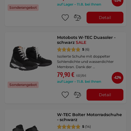
-35%
auf Lager – 11.8. bei Ihnen
Sonderangebot
Detail
Motobots W-TEC Duasoler -
schwarz
SALE
5
(6)
Isolierte Schuhe mit doppelter
Sohlendichte und wasserdichter
Membran. Dank der …
79,90 €
137,70 €
-42%
auf Lager – 11.8. bei Ihnen
Sonderangebot
Detail
W-TEC Bolter Motorradschuhe
- schwarz
5
(14)