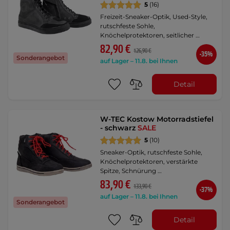
5
(16)
Freizeit-Sneaker-Optik, Used-Style,
rutschfeste Sohle,
Knöchelprotektoren, seitlicher …
82,90 €
126,90 €
-35%
Sonderangebot
auf Lager – 11.8. bei Ihnen
Detail
W-TEC Kostow Motorradstiefel
- schwarz
SALE
5
(10)
Sneaker-Optik, rutschfeste Sohle,
Knöchelprotektoren, verstärkte
Spitze, Schnürung …
83,90 €
133,90 €
-37%
auf Lager – 11.8. bei Ihnen
Sonderangebot
Detail