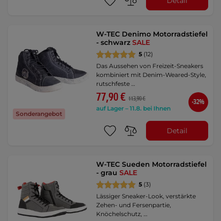
Detail
W-TEC Denimo Motorradstiefel
- schwarz
SALE
5
(12)
Das Aussehen von Freizeit-Sneakers
kombiniert mit Denim-Weared-Style,
rutschfeste …
77,90 €
113,90 €
-32%
auf Lager – 11.8. bei Ihnen
Sonderangebot
Detail
W-TEC Sueden Motorradstiefel
- grau
SALE
5
(3)
Lässiger Sneaker-Look, verstärkte
Zehen- und Fersenpartie,
Knöchelschutz, …