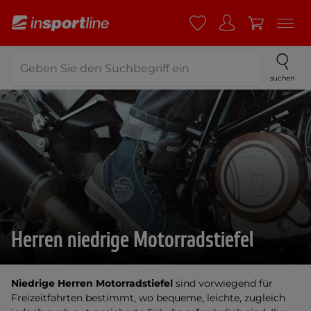
suchen
Herren niedrige Motorradstiefel
Niedrige Herren Motorradstiefel
sind vorwiegend für
Freizeitfahrten bestimmt, wo bequeme, leichte, zugleich