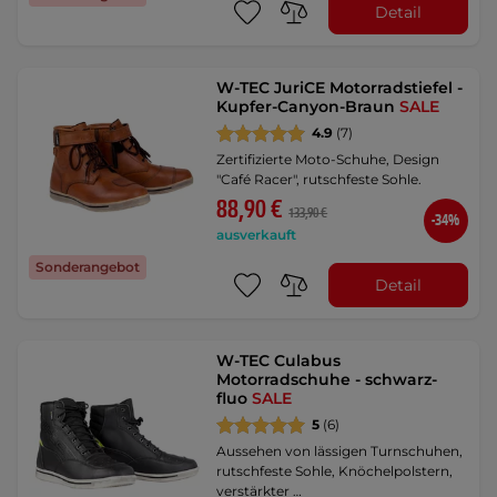
Detail
W-TEC JuriCE Motorradstiefel -
Kupfer-Canyon-Braun
SALE
4.9
(7)
Zertifizierte Moto-Schuhe, Design
"Café Racer", rutschfeste Sohle.
88,90 €
133,90 €
-34%
ausverkauft
Sonderangebot
Detail
W-TEC Culabus
Motorradschuhe - schwarz-
fluo
SALE
5
(6)
Aussehen von lässigen Turnschuhen,
rutschfeste Sohle, Knöchelpolstern,
verstärkter …