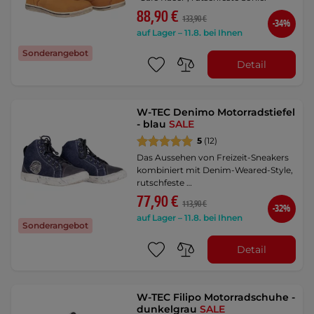
88,90 €
133,90 €
-34%
auf Lager – 11.8. bei Ihnen
Sonderangebot
Detail
W-TEC Denimo Motorradstiefel
- blau
SALE
5
(12)
Das Aussehen von Freizeit-Sneakers
kombiniert mit Denim-Weared-Style,
rutschfeste …
77,90 €
113,90 €
-32%
auf Lager – 11.8. bei Ihnen
Sonderangebot
Detail
W-TEC Filipo Motorradschuhe -
dunkelgrau
SALE