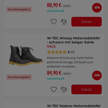
88,90 €
126,90 €
-30%
Sonderangebot
ausverkauft
Detail
W-TEC Artway Motorradstiefel
- schwarz mit beiger Sohle
SALE
5
(13)
Massive Schnürung, hohe Sohle,
perforierte Zunge, Schlaufe zum
einfachen Anziehen.
84,90 €
128,90 €
-34%
Sonderangebot
ausverkauft
Detail
W-TEC Kostow Motorradstiefel