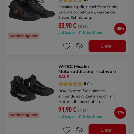
Sneaker-Optik, rutschfeste Sohle,
Knöchelprotektoren, verstärkte
Spitze, Schnürung.
83,90 €
131,80 €
-36%
auf Lager – 11.8. bei Ihnen
Sonderangebot
Detail
W-TEC Misaler
Motorraddstiefel - schwarz
SALE
5
(11)
BOA-System für einfaches
einhändiges Anziehen auch mit
Motorradhandschuhen, …
94,90 €
114,90 €
-17%
Sonderangebot
auf Lager – 11.8. bei Ihnen
Detail