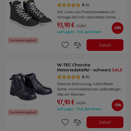
5
(9)
Der Look von Freizeitsneakers im
Vintage-Stil mit rutschfeste Sohle, …
93,90 €
123,90 €
-24%
auf Lager – 11.8. bei Ihnen
Sonderangebot
Detail
W-TEC Chorche
Motorradstiefel - schwarz
SALE
5
(8)
Massive Schnürung, rutschfeste
Sohle, minimalistisches Lederdesign,
Slip-on-Riemen.
97,90 €
114,90 €
-15%
auf Lager – 11.8. bei Ihnen
Sonderangebot
Detail