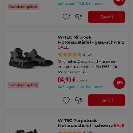
auf Lager – 11.8. bei Ihnen
Sonderangebot
Detail
W-TEC Milwook
Motorradstiefel - grau-schwarz
SALE
5
(5)
Originelles Design und Aussehen,
entspricht der Norm EN 13634 für
Motorradschuhe, …
84,90 €
104,90 €
-19%
Sonderangebot
auf Lager – 11.8. bei Ihnen
Detail
W-TEC Perpetuals
Motorradstiefel - schwarz
SALE
5
(19)