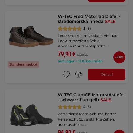
W-TEC Fred Motorradstiefel -
středomořská hnědá
SALE
5
(5)
Ledersneaker im lässigen Vintage-
Look, rutschfeste Sohle,
Knöchelschutz, entspricht …
79,90 €
103,90 €
-23%
auf Lager – 11.8. bei Ihnen
Sonderangebot
Detail
W-TEC GlamCE Motorradstiefel
- schwarz-fluo gelb
SALE
5
(3)
Zertifizierte Moto-Schuhe, harter
Fersenschutz, verstärkte Zehen,
austauschbare …
94,90 €