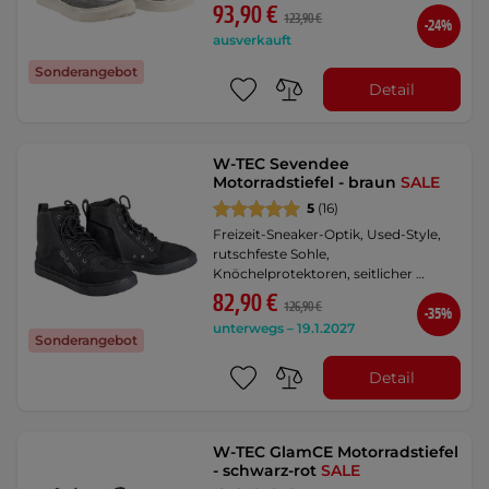
93,90 €
123,90 €
-24%
ausverkauft
Sonderangebot
Detail
W-TEC Sevendee
Motorradstiefel - braun
SALE
5
(16)
Freizeit-Sneaker-Optik, Used-Style,
rutschfeste Sohle,
Knöchelprotektoren, seitlicher …
82,90 €
126,90 €
-35%
unterwegs – 19.1.2027
Sonderangebot
Detail
W-TEC GlamCE Motorradstiefel
- schwarz-rot
SALE