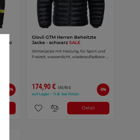
Glovii GTM Herren Beheitzte
z-fluo
Jacke - schwarz
SALE
Winterjacke mit Heizung, für Sport und
Freizeit, wasserdicht, wiederaufladbare …
174,90 €
184,90 €
-14%
-5%
auf Lager – 11.8. bei Ihnen
l
Detail