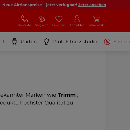
Neue Aktionspreise – jetzt verfügbar!
Jetzt ansehen
Kontakte
Vergleich
Favoriten
Anmelden
Warenkorb
it
Garten
Profi-Fitnessstudio
Sonde
 bekannter Marken wie
Trimm
,
Produkte höchster Qualität zu