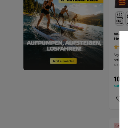
W-TEC
Heizwe
Stylisc
reflekt
elastisc
105,9
auf Lage
Sonder