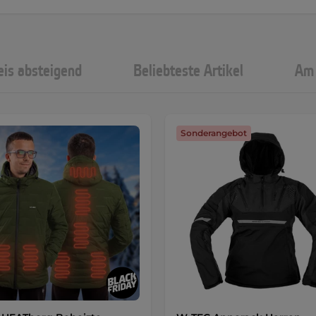
eis absteigend
Beliebteste Artikel
Am 
Sonderangebot