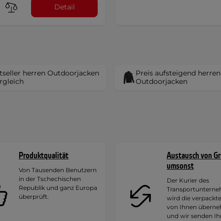
Detail
tseller herren Outdoorjacken
Preis aufsteigend herren
ergleich
Outdoorjacken
Produktqualität
Austausch von G
umsonst
Von Tausenden Benutzern
in der Tschechischen
Der Kurier des
Republik und ganz Europa
Transportuntern
überprüft.
wird die verpackt
von Ihnen übern
und wir senden I