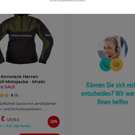
 Annorack Herren
ell-Motojacke - khaki-
Können Sie sich nic
rz
SALE
entscheiden? Wir we
5
(9)
Ihnen helfen
Softshell-Jacke mit zertifizierten
- und Schulterpolstern, …
 €
129,90 €
-32%
r – 11.8. bei Ihnen