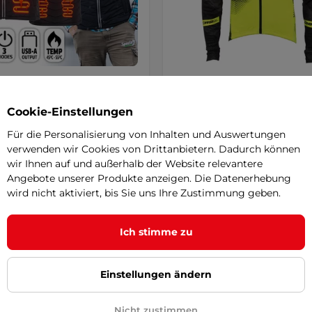
 HEATstem Herren
CRUSSIS Herren Radjacke
ste - schwarz
schwarz-fluo gelb - schwar
gelb
SALE
Cookie-Einstellungen
5
(13)
5
(1)
h genähte Heizweste mit
Für die Personalisierung von Inhalten und Auswertungen
Fahrradjacke für Herren aus
ierenden Elementen und
verwenden wir Cookies von Drittanbietern. Dadurch können
wärmeisoliertem Material, die Sie
hen …
wir Ihnen auf und außerhalb der Website relevantere
zuverlässig vor …
Angebote unserer Produkte anzeigen. Die Datenerhebung
0 €
84,90 €
wird nicht aktiviert, bis Sie uns Ihre Zustimmung geben.
99,10 €
r – 11.8. bei Ihnen
ausverkauft
Ich stimme zu
Detail
Detai
Einstellungen ändern
angebot
Nicht zustimmen