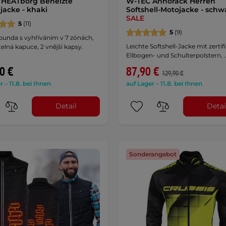
 HEATborg Beheizte
W-TEC Annorack Herren
jacke - khaki
Softshell-Motojacke - schw
SALE
5
(11)
5
(9)
bunda s vyhříváním v 7 zónách,
Leichte Softshell-Jacke mit zertif
lná kapuce, 2 vnější kapsy.
Ellbogen- und Schulterpolstern, 
0 €
87,90 €
129,90 €
r – 11.8. bei Ihnen
auf Lager – 11.8. bei Ihnen
Detail
Detai
Sonderangebot