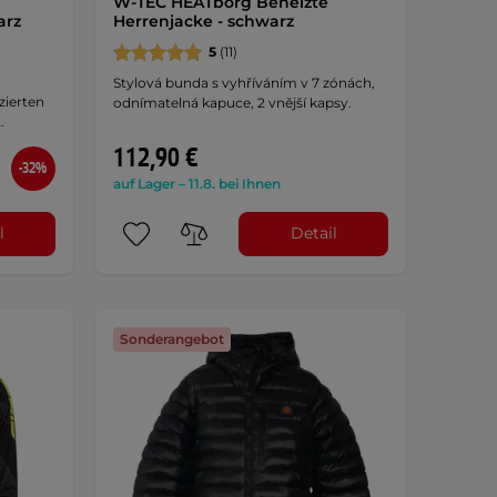
W-TEC HEATborg Beheizte
arz
Herrenjacke - schwarz
5
(11)
Stylová bunda s vyhříváním v 7 zónách,
izierten
odnímatelná kapuce, 2 vnější kapsy.
…
112,90 €
-32%
auf Lager – 11.8. bei Ihnen
l
Detail
Sonderangebot