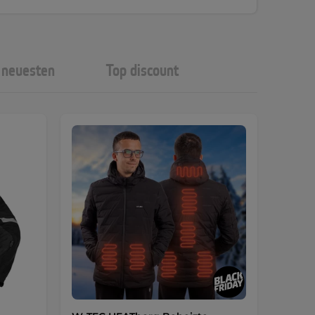
neuesten
Top discount