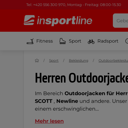
Tel: +420 556 300 970, Montag - Freitag: 08:00-15:30
Fitness
Sport
Radsport
Sport
Bekleidung
Outdoorbekleid
Herren Outdoorjack
Im Bereich
Outdoorjacken für Her
SCOTT
,
Newline
und andere. Unser Z
einem erschwinglichen...
Mehr lesen