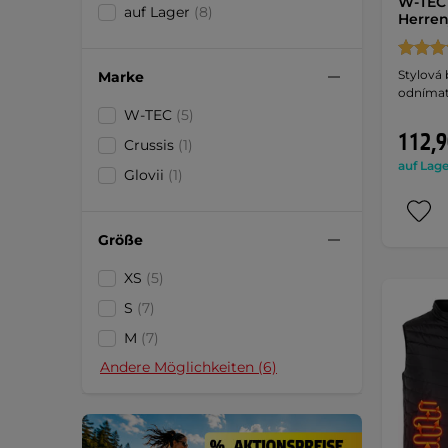
W-TEC
auf Lager
(8)
Herren
Stylová 
Marke
odnímate
W-TEC
(5)
112,9
Crussis
(1)
auf Lage
Glovii
(1)
Größe
XS
(5)
S
(7)
M
(7)
Andere Möglichkeiten (6)