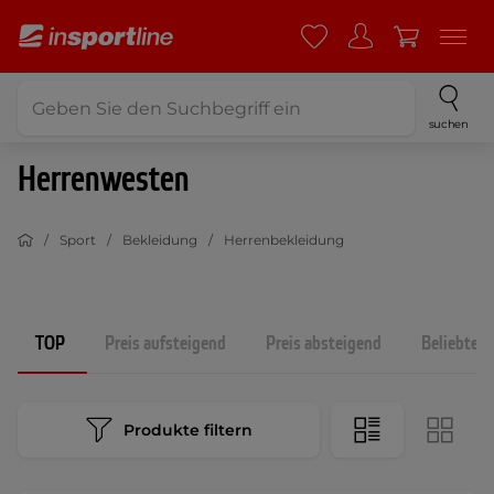
suchen
Herrenwesten
Sport
Bekleidung
Herrenbekleidung
TOP
Preis aufsteigend
Preis absteigend
Beliebtest
Produkte filtern