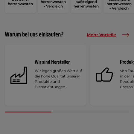
herrenwesten
aufsteigend
herrenwesten
herrenwesten
- Vergleich
herrenwesten
- Vergleich
Warum bei uns einkaufen?
Mehr Vorteile
Wir sind Hersteller
Produk
Wir legen großen Wert auf
Von Ta
die hohe Qualität unserer
in der 
Produkte und
Republi
Dienstleistungen.
überprü