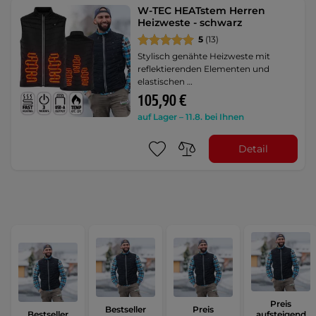
W-TEC HEATstem Herren
Heizweste - schwarz
5
(13)
Stylisch genähte Heizweste mit
reflektierenden Elementen und
elastischen …
105,90 €
auf Lager – 11.8. bei Ihnen
Detail
Preis
Bestseller
Preis
Bestseller
aufsteigend