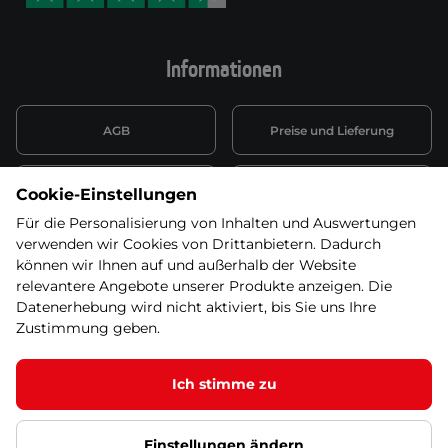
Informationen
AGB
Preise und Lieferung
Informationen nach Art. 13
Datenschutzerklärung
Cookie-Einstellungen
DSGVO
Für die Personalisierung von Inhalten und Auswertungen
verwenden wir Cookies von Drittanbietern. Dadurch
Wiederufsbelehrung mit Link
Batterieentsorgung
zum Formular
können wir Ihnen auf und außerhalb der Website
relevantere Angebote unserer Produkte anzeigen. Die
Informationen zu Elektro-
Datenerhebung wird nicht aktiviert, bis Sie uns Ihre
Widerruf erklären
und Elektonikgeräten
Zustimmung geben.
Ich stimme zu
© 2026 SEVEN SPORT s.r.o Alle Rechte vorbehalten1
Einstellungen ändern