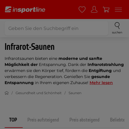
suchen
Infrarot-Saunen
Infrarotsaunen bieten eine
moderne und sanfte
Möglichkeit der
Entspannung. Dank der
Infrarotstrahlung
erwärmen sie den Körper tief, fördern die
Entgiftung
und
verbessern die Regeneration. Genießen Sie
gesunde
Entspannung
in Ihrem eigenen Zuhause!
Mehr lesen
Gesundheit und Schönheit
Saunen
TOP
Preis aufsteigend
Preis absteigend
Beliebtest