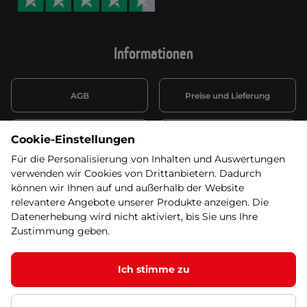
Informationen
AGB
Preise und Lieferung
Informationen nach Art. 13
Datenschutzerklärung
Cookie-Einstellungen
DSGVO
Für die Personalisierung von Inhalten und Auswertungen
verwenden wir Cookies von Drittanbietern. Dadurch
Wiederufsbelehrung mit Link
Batterieentsorgung
zum Formular
können wir Ihnen auf und außerhalb der Website
relevantere Angebote unserer Produkte anzeigen. Die
Informationen zu Elektro-
Datenerhebung wird nicht aktiviert, bis Sie uns Ihre
Widerruf erklären
und Elektonikgeräten
Zustimmung geben.
Ich stimme zu
© 2026 SEVEN SPORT s.r.o Alle Rechte vorbehalten1