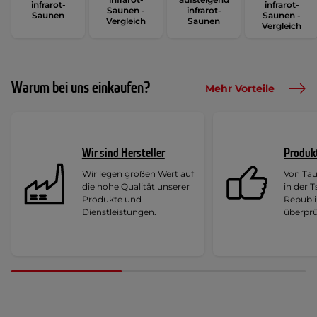
infrarot-
infrarot-
Saunen -
infrarot-
Saunen
Saunen -
Vergleich
Saunen
Vergleich
Warum bei uns einkaufen?
Mehr Vorteile
Wir sind Hersteller
Produk
Wir legen großen Wert auf
Von Ta
die hohe Qualität unserer
in der 
Produkte und
Republi
Dienstleistungen.
überprü