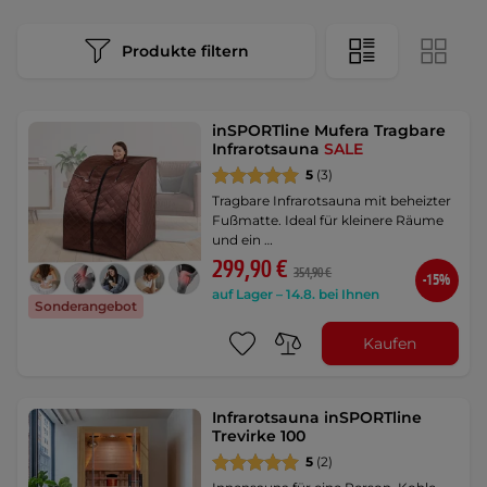
Produkte filtern
inSPORTline Mufera Tragbare
Infrarotsauna
SALE
5
(3)
Tragbare Infrarotsauna mit beheizter
Fußmatte. Ideal für kleinere Räume
und ein …
299,90 €
354,90 €
-15%
auf Lager – 14.8. bei Ihnen
Sonderangebot
Kaufen
Infrarotsauna inSPORTline
Trevirke 100
5
(2)