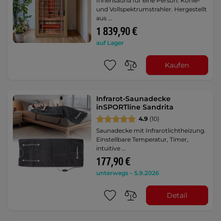
Innensauna für eine Person. Kohle-
und Vollspektrumstrahler. Hergestellt
aus …
1 839,90 €
auf Lager
Kaufen
Infrarot-Saunadecke
inSPORTline Sandrita
4.9
(10)
Saunadecke mit Infrarotlichtheizung.
Einstellbare Temperatur, Timer,
intuitive …
177,90 €
unterwegs – 5.9.2026
Detail