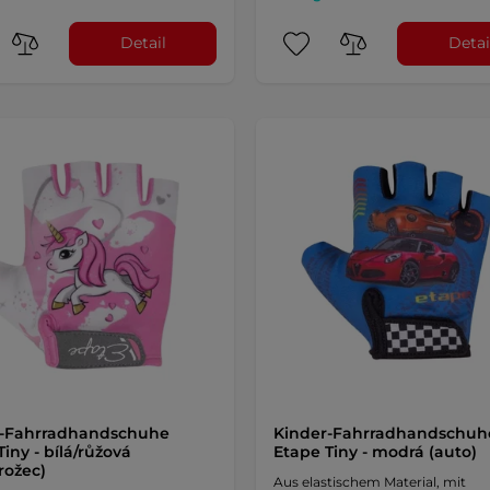
Detail
Detai
r-Fahrradhandschuhe
Kinder-Fahrradhandschuh
iny - bílá/růžová
Etape Tiny - modrá (auto)
rožec)
Aus elastischem Material, mit