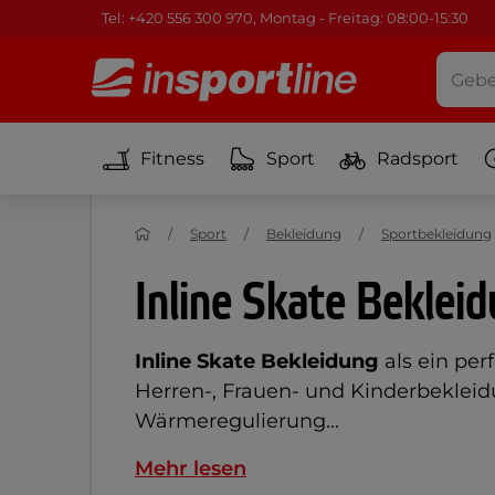
Tel: +420 556 300 970, Montag - Freitag: 08:00-15:30
Fitness
Sport
Radsport
Sport
Bekleidung
Sportbekleidung
Inline Skate Beklei
Inline Skate Bekleidung
als ein per
Herren-, Frauen- und Kinderbekleid
Wärmeregulierung...
Mehr lesen