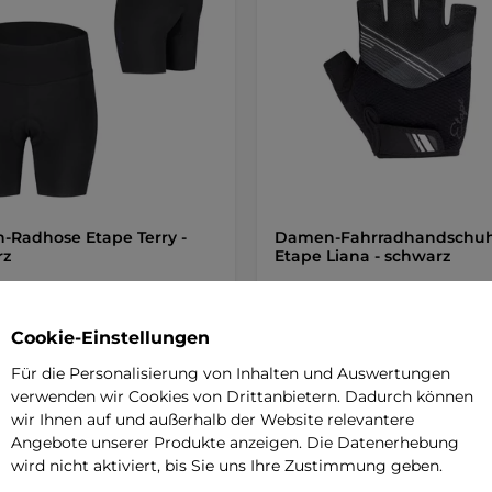
Radhose Etape Terry -
Damen-Fahrradhandschu
rz
Etape Liana - schwarz
e Damen-Radhose mit
Gelová výstelka GelPro tlumí otře
chem Material, hohem Bund und
prodyšný hřbet zajišťuje ventilaci
 Woman Pro …
Cookie-Einstellungen
 €
14,90 €
Für die Personalisierung von Inhalten und Auswertungen
r – 12.8. bei Ihnen
auf Lager – 12.8. bei Ihnen
verwenden wir Cookies von Drittanbietern. Dadurch können
wir Ihnen auf und außerhalb der Website relevantere
Detail
Detai
Angebote unserer Produkte anzeigen. Die Datenerhebung
wird nicht aktiviert, bis Sie uns Ihre Zustimmung geben.