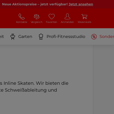
Neue Aktionspreise – jetzt verfügbar!
Jetzt ansehen
Kontakte
Vergleich
Favoriten
Anmelden
Warenkorb
it
Garten
Profi-Fitnessstudio
Sonde
 Inline Skaten. Wir bieten die
kte Schweißableitung und