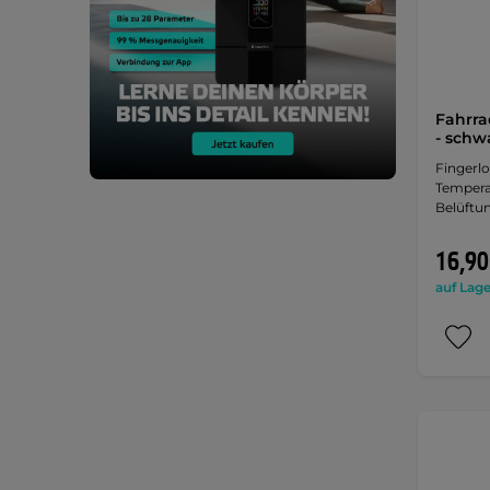
Fahrr
- schw
Fingerl
Tempera
Belüftun
16,90
auf Lage