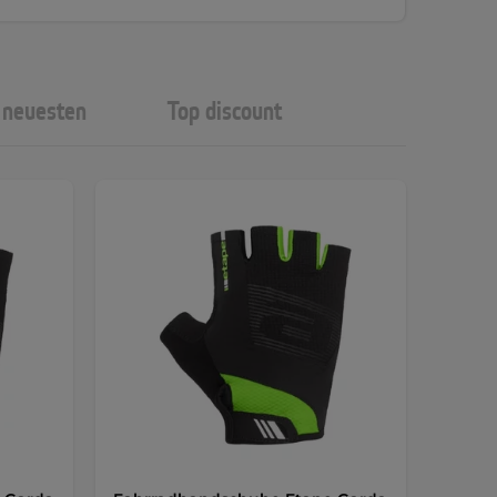
neuesten
Top discount