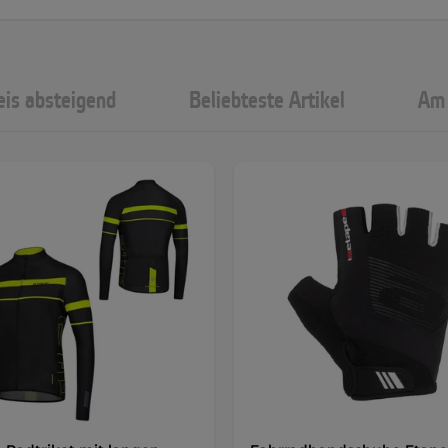
eis absteigend
Beliebteste Artikel
Am 