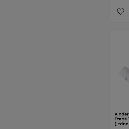
Kinde
Etape T
(jedno