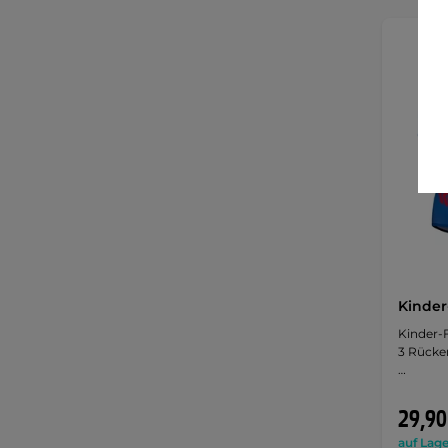
Kinder
Kinder-F
3 Rücken
…
29,90
auf Lage