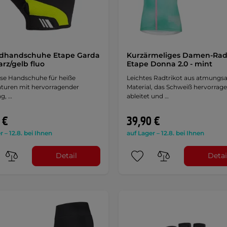
adhandschuhe Etape Garda
Kurzärmeliges Damen-Radt
arz/gelb fluo
Etape Donna 2.0 - mint
ose Handschuhe für heiße
Leichtes Radtrikot aus atmungs
turen mit hervorragender
Material, das Schweiß hervorrag
g, …
ableitet und …
 €
39,90 €
r – 12.8. bei Ihnen
auf Lager – 12.8. bei Ihnen
Detail
Detai