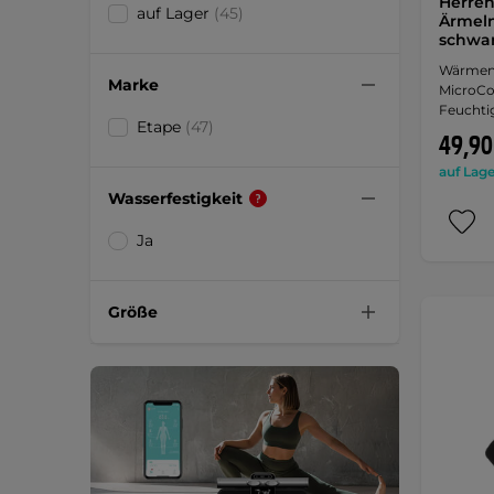
Herren
auf Lager
(45)
Ärmeln
schwar
Wärmend
Marke
MicroCoo
Feuchtig
Etape
(47)
49,90
auf Lage
Wasserfestigkeit
Ja
Größe