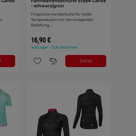
 Garda
Fahrradhandschuhe Etape Garda
- schwarz/grün
e
Fingerlose Handschuhe für heiße
er
Temperaturen mit hervorragender
Belüftung, …
16,90 €
auf Lager – 12.8. bei Ihnen
l
Detail