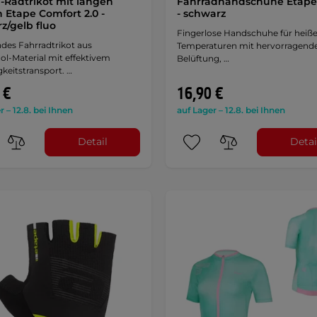
-Radtrikot mit langen
Fahrradhandschuhe Etape
 Etape Comfort 2.0 -
- schwarz
z/gelb fluo
Fingerlose Handschuhe für heiß
es Fahrradtrikot aus
Temperaturen mit hervorragend
l-Material mit effektivem
Belüftung, …
keitstransport. …
 €
16,90 €
r – 12.8. bei Ihnen
auf Lager – 12.8. bei Ihnen
Detail
Detai