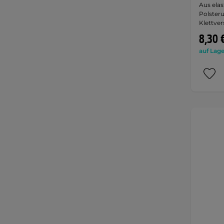
Aus elas
Polster
Klettve
8,30 
auf Lage