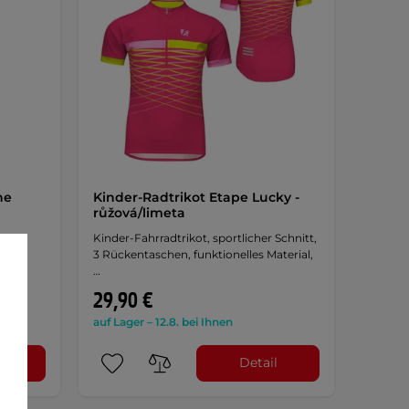
he
Kinder-Radtrikot Etape Lucky -
růžová/limeta
sy,
Kinder-Fahrradtrikot, sportlicher Schnitt,
 a …
3 Rückentaschen, funktionelles Material,
…
29,90 €
auf Lager – 12.8. bei Ihnen
l
Detail