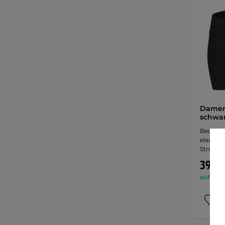
Damen-
schwa
Bequem
elastis
Stretch
39,90
auf Lage