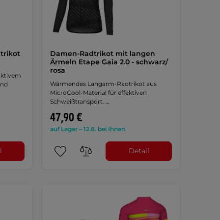
rikot
Damen-Radtrikot mit langen
Ärmeln Etape Gaia 2.0 - schwarz/
rosa
aktivem
Wärmendes Langarm-Radtrikot aus
end
MicroCool-Material für effektiven
Schweißtransport. …
47,90 €
auf Lager – 12.8. bei Ihnen
l
Detail