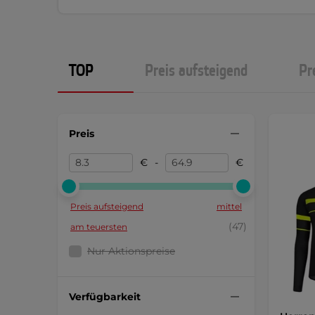
TOP
Preis aufsteigend
Pr
Preis
€
-
€
Preis aufsteigend
mittel
(47)
am teuersten
Nur Aktionspreise
Verfügbarkeit