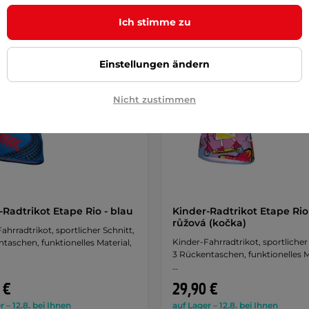
Ich stimme zu
Einstellungen ändern
Nicht zustimmen
-Radtrikot Etape Rio - blau
Kinder-Radtrikot Etape Rio
růžová (kočka)
ahrradtrikot, sportlicher Schnitt,
Kinder-Fahrradtrikot, sportlicher
taschen, funktionelles Material,
3 Rückentaschen, funktionelles M
…
 €
29,90 €
r – 12.8. bei Ihnen
auf Lager – 12.8. bei Ihnen