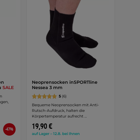
en
Neoprensocken inSPORTline
au
SALE
Nessea 3 mm
en
5
(6)
ngen,
Bequeme Neoprensocken mit Anti-
Rutsch-Aufdruck, halten die
Körpertemperatur aufrecht …
19,90 €
-47%
auf Lager – 12.8. bei Ihnen