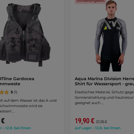
Sonderangebot
Tline Gardocea
Aqua Marina Division Herr
mmweste
Shirt für Wassersport - gr
5
(1)
Elastisches Material, Schutz geg
Sonnenstrahlung und Hautreizu
it auf dem Wasser ist das A und
geeignet auch …
 Schwimmweste wird sie
isten! …
 €
19,90 €
37,90 €
r – 12.8. bei Ihnen
auf Lager – 12.8. bei Ihnen