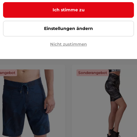
Es schmiegt sich perfekt an den
an, regt die Fettverbrennung an,
Ich stimme zu
die …
 €
15,90 €
45,90 €
-61%
Einstellungen ändern
r – 12.8. bei Ihnen
auf Lager – 12.8. bei Ihnen
Detail
Detai
Nicht zustimmen
angebot
Sonderangebot