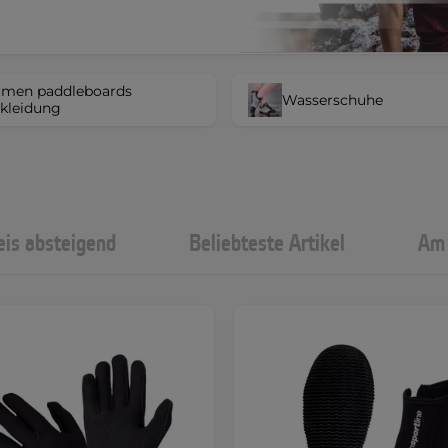
men paddleboards
Wasserschuhe
kleidung
eis absteigend
Beliebteste Artikel
Am 