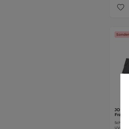
Sonder
JOBE D
Fraue
Schnell
UV-Schu