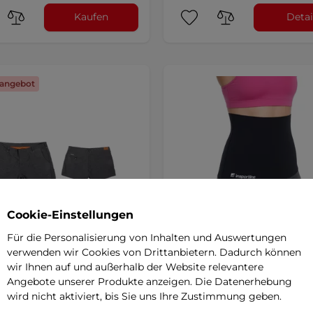
Kaufen
Detai
angebot
Cookie-Einstellungen
Für die Personalisierung von Inhalten und Auswertungen
verwenden wir Cookies von Drittanbietern. Dadurch können
iscover Nero Shorts für
Neoprengürtel inSPORTlin
wir Ihnen auf und außerhalb der Website relevantere
n
SALE
Neoreto
Angebote unserer Produkte anzeigen. Die Datenerhebung
wird nicht aktiviert, bis Sie uns Ihre Zustimmung geben.
trocknende Damenshorts mit
5
(2)
tz.