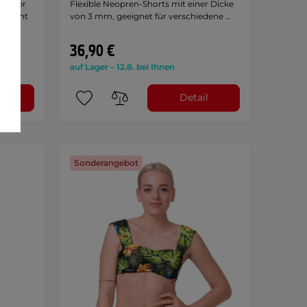
 Körper
Flexible Neopren-Shorts mit einer Dicke
 erhöht
von 3 mm, geeignet für verschiedene …
36,90 €
auf Lager – 12.8. bei Ihnen
l
Detail
Sonderangebot