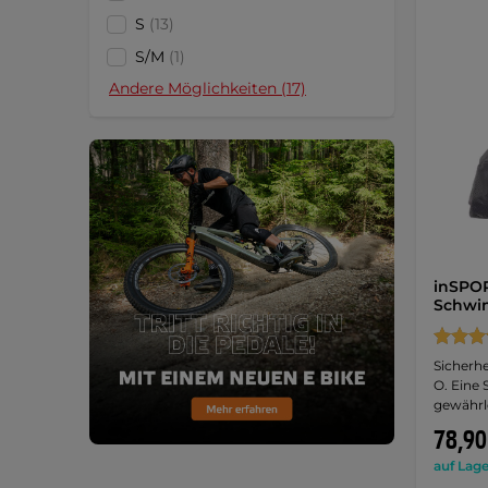
S
(13)
S/M
(1)
Andere Möglichkeiten (17)
inSPOR
Schwi
Sicherhe
O. Eine
gewährle
78,90
auf Lage