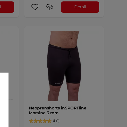
l
Detail
e
Neoprenshorts inSPORTline
Moraine 3 mm
5
(1)