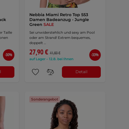
Nebbia Miami Retro Top 553
ack
Damen Badeanzug - Jungle
Green
SALE
 Taille
Sei unwiderstehlich und sexy am Pool
tonen
oder am Strand! Extrem bequemes,
doppelt …
27,90 €
41,60 €
-30%
-33%
auf Lager – 12.8. bei Ihnen
l
Detail
Sonderangebot