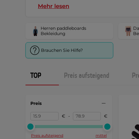
Mehr lesen
Herren paddleboards
Da
Bekleidung
Be
Brauchen Sie Hilfe?
TOP
Preis aufsteigend
Pr
Preis
€
-
€
Preis aufsteigend
mittel