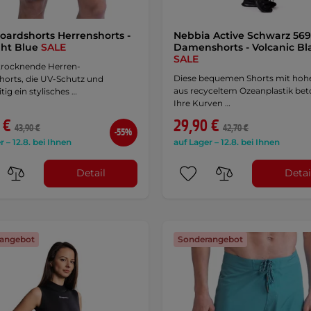
oardshorts Herrenshorts -
Nebbia Active Schwarz 569
ght Blue
SALE
Damenshorts - Volcanic Bl
SALE
 trocknende Herren-
Diese bequemen Shorts mit hoher
horts, die UV-Schutz und
aus recyceltem Ozeanplastik be
tig ein stylisches …
Ihre Kurven …
 €
29,90 €
43,90 €
42,70 €
-55%
r – 12.8. bei Ihnen
auf Lager – 12.8. bei Ihnen
Detail
Detai
angebot
Sonderangebot