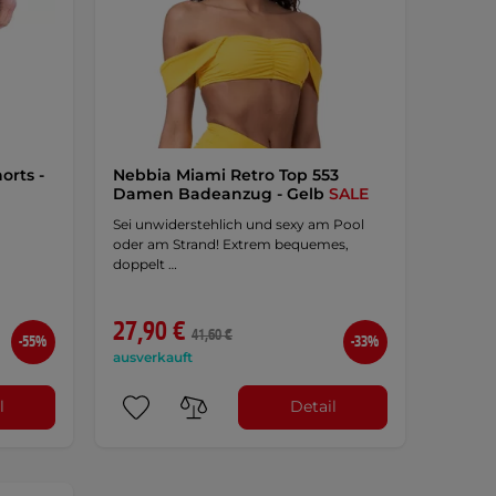
orts -
Nebbia Miami Retro Top 553
Damen Badeanzug - Gelb
SALE
Sei unwiderstehlich und sexy am Pool
d
oder am Strand! Extrem bequemes,
doppelt …
27,90 €
41,60 €
-55%
-33%
ausverkauft
l
Detail