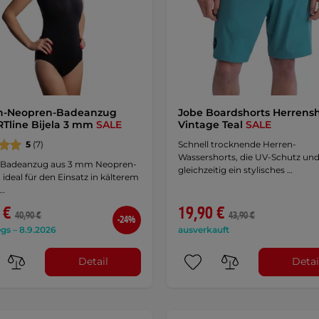
-Neopren-Badeanzug
Jobe Boardshorts Herrensh
Tline Bijela 3 mm
SALE
Vintage Teal
SALE
5
(7)
Schnell trocknende Herren-
Wassershorts, die UV-Schutz un
Badeanzug aus 3 mm Neopren-
gleichzeitig ein stylisches …
, ideal für den Einsatz in kälterem
 …
 €
19,90 €
40,90 €
43,90 €
-24%
gs – 8.9.2026
ausverkauft
Detail
Detai