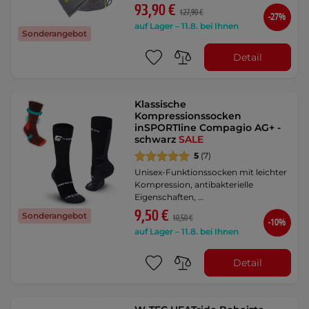
93,90 €
127,90 €
-27%
auf Lager – 11.8. bei Ihnen
Sonderangebot
Detail
Klassische
Kompressionssocken
inSPORTline Compagio AG+ -
schwarz
SALE
5
(7)
Unisex-Funktionssocken mit leichter
Kompression, antibakterielle
Eigenschaften, …
9,50 €
Sonderangebot
10,50 €
-10%
auf Lager – 11.8. bei Ihnen
Detail