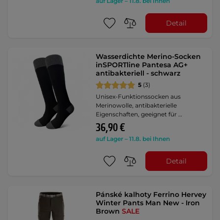
auf Lager – 11.8. bei Ihnen
Detail
Wasserdichte Merino-Socken
inSPORTline Pantesa AG+
antibakteriell - schwarz
5
(3)
Unisex-Funktionssocken aus
Merinowolle, antibakterielle
Eigenschaften, geeignet für …
36,90 €
auf Lager – 11.8. bei Ihnen
Detail
Pánské kalhoty Ferrino Hervey
Winter Pants Man New - Iron
Brown
SALE