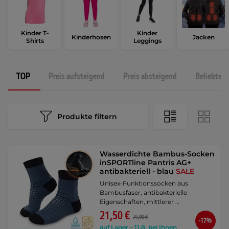
Kinder T-
Kinder
Kinderhosen
Jacken
Shirts
Leggings
TOP
Preis aufsteigend
Preis absteigend
Beliebtest
Produkte filtern
Wasserdichte Bambus-Socken
inSPORTline Pantris AG+
antibakteriell - blau
SALE
Unisex-Funktionssocken aus
Bambusfaser, antibakterielle
Eigenschaften, mittlerer …
21,50 €
25,90 €
-17%
auf Lager – 11.8. bei Ihnen