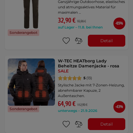
Ganzjährige Outdoorhose, elastisches
und atmungsaktives Material für
maximalen …
32,90 €
93,90 €
-65%
auf Lager – 11.8. bei Ihnen
Sonderangebot
Detail
W-TEC HEATborg Lady
Beheitze Damenjacke - rosa
SALE
5
(13)
Stylische Jacke mit 7-Zonen-Heizung,
abnehmbarer Kapuze, 2
Außentaschen.
64,90 €
112,90 €
-43%
Sonderangebot
unterwegs – 21.9.2026
Detail