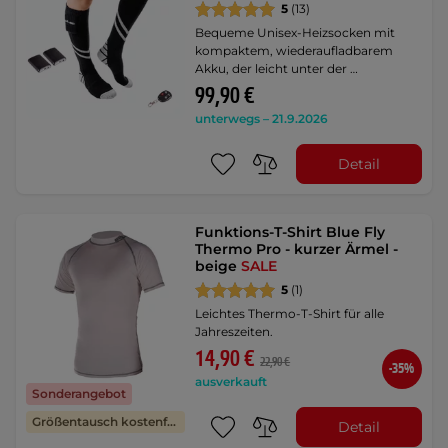
5
(13)
Bequeme Unisex-Heizsocken mit
kompaktem, wiederaufladbarem
Akku, der leicht unter der …
99,90 €
unterwegs – 21.9.2026
Detail
Funktions-T-Shirt Blue Fly
Thermo Pro - kurzer Ärmel -
beige
SALE
5
(1)
Leichtes Thermo-T-Shirt für alle
Jahreszeiten.
14,90 €
22,90 €
-35%
ausverkauft
Sonderangebot
Größentausch kostenfrei
Detail