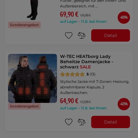
Futter, geeignet für den Innen- und
Außenbereich, mit …
69,90 €
115,90 €
-40%
auf Lager – 11.8. bei Ihnen
Sonderangebot
Detail
W-TEC HEATborg Lady
Beheitze Damenjacke -
schwarz
SALE
5
(13)
Stylische Jacke mit 7-Zonen-Heizung,
abnehmbarer Kapuze, 2
Außentaschen.
64,90 €
112,90 €
-43%
Sonderangebot
auf Lager – 11.8. bei Ihnen
Detail