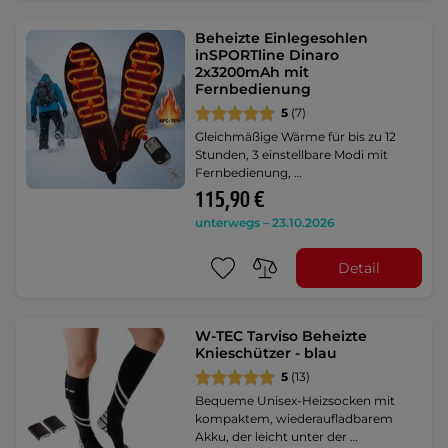
Beheizte Einlegesohlen
inSPORTline Dinaro
2x3200mAh mit
Fernbedienung
5
(7)
Gleichmäßige Wärme für bis zu 12
Stunden, 3 einstellbare Modi mit
Fernbedienung, …
115,90 €
unterwegs – 23.10.2026
Detail
W-TEC Tarviso Beheizte
Knieschützer - blau
5
(13)
Bequeme Unisex-Heizsocken mit
kompaktem, wiederaufladbarem
Akku, der leicht unter der …