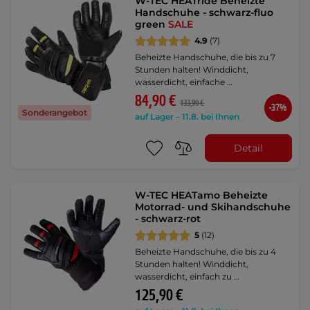
W-TEC HEATride Beheizte
Handschuhe - schwarz-fluo
green
SALE
4.9
(7)
Beheizte Handschuhe, die bis zu 7
Stunden halten! Winddicht,
wasserdicht, einfache …
84,90 €
133,90 €
-37%
Sonderangebot
auf Lager – 11.8. bei Ihnen
Detail
W-TEC HEATamo Beheizte
Motorrad- und Skihandschuhe
- schwarz-rot
5
(12)
Beheizte Handschuhe, die bis zu 4
Stunden halten! Winddicht,
wasserdicht, einfach zu …
125,90 €