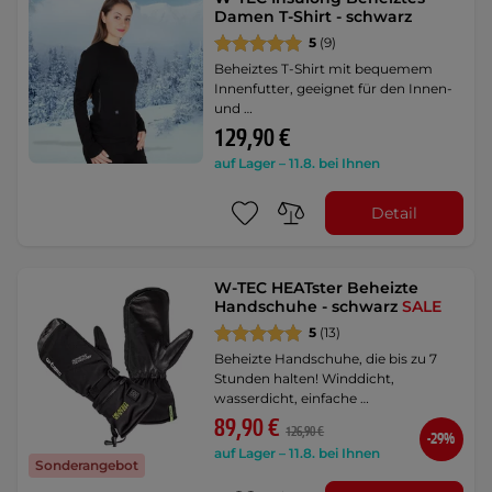
Damen T-Shirt - schwarz
5
(9)
Beheiztes T-Shirt mit bequemem
Innenfutter, geeignet für den Innen-
und …
129,90 €
auf Lager – 11.8. bei Ihnen
Detail
W-TEC HEATster Beheizte
Handschuhe - schwarz
SALE
5
(13)
Beheizte Handschuhe, die bis zu 7
Stunden halten! Winddicht,
wasserdicht, einfache …
89,90 €
126,90 €
-29%
auf Lager – 11.8. bei Ihnen
Sonderangebot