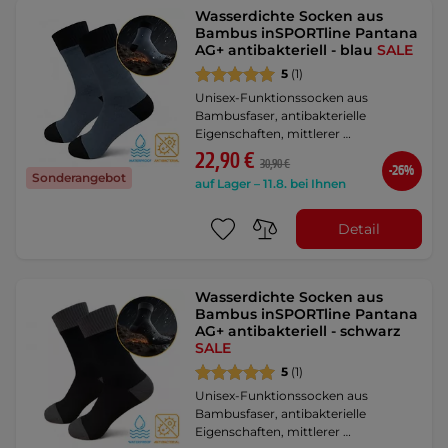
Wasserdichte Socken aus
Bambus inSPORTline Pantana
AG+ antibakteriell - blau
SALE
5
(1)
Unisex-Funktionssocken aus
Bambusfaser, antibakterielle
Eigenschaften, mittlerer …
22,90 €
30,90 €
-26%
Sonderangebot
auf Lager – 11.8. bei Ihnen
Detail
Wasserdichte Socken aus
Bambus inSPORTline Pantana
AG+ antibakteriell - schwarz
SALE
5
(1)
Unisex-Funktionssocken aus
Bambusfaser, antibakterielle
Eigenschaften, mittlerer …