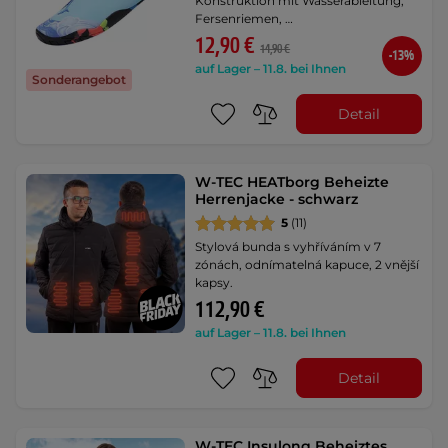
Konstruktion mit Wasserableitung,
Fersenriemen, …
12,90 €
14,90 €
-13%
auf Lager – 11.8. bei Ihnen
Sonderangebot
Detail
W-TEC HEATborg Beheizte
Herrenjacke - schwarz
5
(11)
Stylová bunda s vyhříváním v 7
zónách, odnímatelná kapuce, 2 vnější
kapsy.
112,90 €
auf Lager – 11.8. bei Ihnen
Detail
W-TEC Insulong Beheiztes