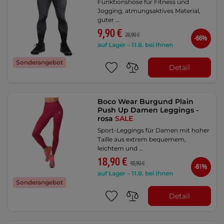
Funktionshose für Fitness und
Jogging, atmungsaktives Material,
guter …
9,90 €
28,90 €
-66%
auf Lager – 11.8. bei Ihnen
Sonderangebot
Detail
Boco Wear Burgund Plain
Push Up Damen Leggings -
rosa
SALE
Sport-Leggings für Damen mit hoher
Taille aus extrem bequemem,
leichtem und …
18,90 €
48,90 €
-61%
auf Lager – 11.8. bei Ihnen
Sonderangebot
Detail