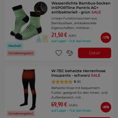
Wasserdichte Bambus-Socken
inSPORTline Pantris AG+
antibakteriell - grün
SALE
Unisex-Funktionssocken aus
Bambusfaser, antibakterielle
Eigenschaften, mittlerer …
21,50 €
25,90 €
-17%
auf Lager – 11.8. bei Ihnen
Neuheit
Detail
Sonderangebot
W-TEC beheizte Herrenhose
Insupants - schwarz
SALE
5
(8)
Beheizte Hose mit bequemem
Futter, geeignet für den Innen- und
Außenbereich, mit …
69,90 €
115,90 €
-40%
auf Lager – 11.8. bei Ihnen
Sonderangebot