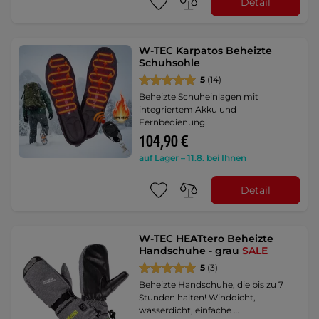
Detail
W-TEC Karpatos Beheizte
Schuhsohle
5
(14)
Beheizte Schuheinlagen mit
integriertem Akku und
Fernbedienung!
104,90 €
auf Lager – 11.8. bei Ihnen
Detail
W-TEC HEATtero Beheizte
Handschuhe - grau
SALE
5
(3)
Beheizte Handschuhe, die bis zu 7
Stunden halten! Winddicht,
wasserdicht, einfache …