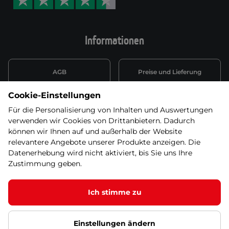
Informationen
AGB
Preise und Lieferung
Cookie-Einstellungen
Informationen nach Art. 13
Datenschutzerklärung
DSGVO
Für die Personalisierung von Inhalten und Auswertungen
verwenden wir Cookies von Drittanbietern. Dadurch
Wiederufsbelehrung mit Link
können wir Ihnen auf und außerhalb der Website
Batterieentsorgung
zum Formular
relevantere Angebote unserer Produkte anzeigen. Die
Datenerhebung wird nicht aktiviert, bis Sie uns Ihre
Informationen zu Elektro-
Zustimmung geben.
Widerruf erklären
und Elektonikgeräten
Ich stimme zu
Einstellungen ändern
© 2026 SEVEN SPORT s.r.o Alle Rechte vorbehalten1