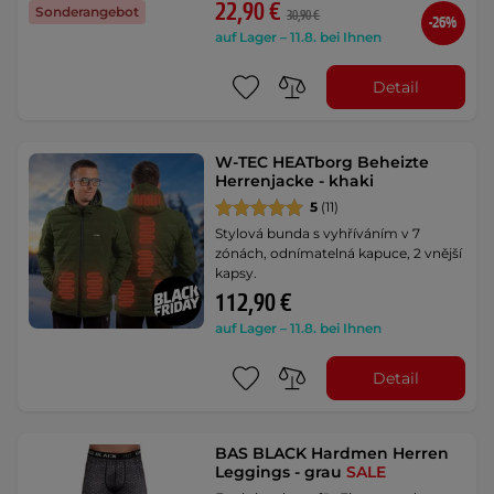
22,90 €
Sonderangebot
30,90 €
-26%
auf Lager – 11.8. bei Ihnen
Detail
W-TEC HEATborg Beheizte
Herrenjacke - khaki
5
(11)
Stylová bunda s vyhříváním v 7
zónách, odnímatelná kapuce, 2 vnější
kapsy.
112,90 €
auf Lager – 11.8. bei Ihnen
Detail
BAS BLACK Hardmen Herren
Leggings - grau
SALE