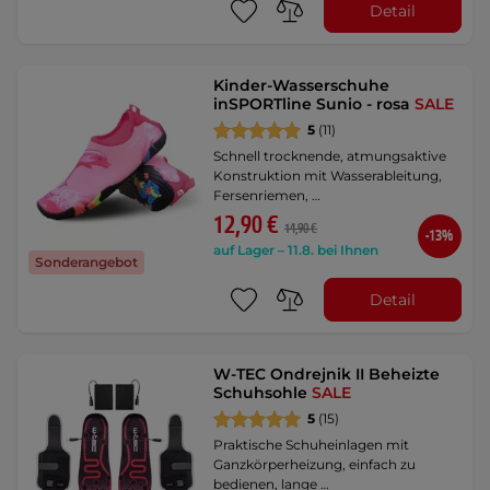
Detail
Kinder-Wasserschuhe
inSPORTline Sunio - rosa
SALE
5
(11)
Schnell trocknende, atmungsaktive
Konstruktion mit Wasserableitung,
Fersenriemen, …
12,90 €
14,90 €
-13%
auf Lager – 11.8. bei Ihnen
Sonderangebot
Detail
W-TEC Ondrejnik II Beheizte
Schuhsohle
SALE
5
(15)
Praktische Schuheinlagen mit
Ganzkörperheizung, einfach zu
bedienen, lange …