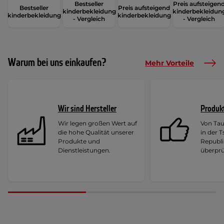
Bestseller
Preis aufsteigen
Bestseller
Preis aufsteigend
kinderbekleidung
kinderbekleidun
kinderbekleidung
kinderbekleidung
- Vergleich
- Vergleich
Warum bei uns einkaufen?
Mehr Vorteile
Wir sind Hersteller
Produk
Wir legen großen Wert auf
Von Ta
die hohe Qualität unserer
in der 
Produkte und
Republi
Dienstleistungen.
überprü