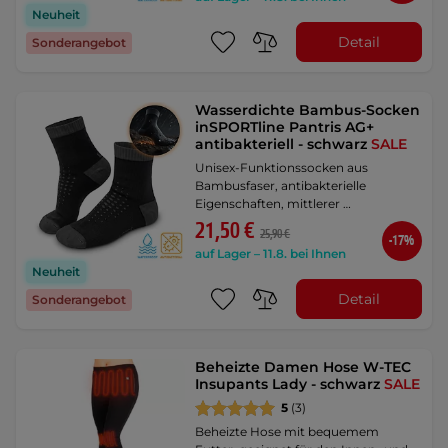
Neuheit
Detail
Sonderangebot
Wasserdichte Bambus-Socken
inSPORTline Pantris AG+
antibakteriell - schwarz
SALE
Unisex-Funktionssocken aus
Bambusfaser, antibakterielle
Eigenschaften, mittlerer …
21,50 €
25,90 €
-17%
auf Lager – 11.8. bei Ihnen
Neuheit
Detail
Sonderangebot
Beheizte Damen Hose W-TEC
Insupants Lady - schwarz
SALE
5
(3)
Beheizte Hose mit bequemem