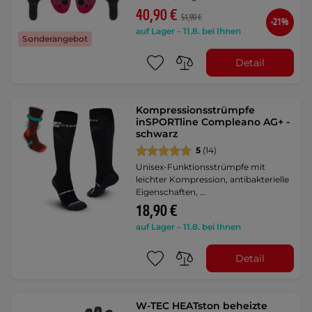
40,90 €
51,90 €
-21%
auf Lager – 11.8. bei Ihnen
Sonderangebot
Detail
Kompressionsstrümpfe
inSPORTline Compleano AG+ -
schwarz
5
(14)
Unisex-Funktionsstrümpfe mit
leichter Kompression, antibakterielle
Eigenschaften, …
18,90 €
auf Lager – 11.8. bei Ihnen
Detail
W-TEC HEATston beheizte