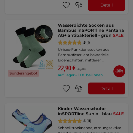
Detail
Wasserdichte Socken aus
Bambus inSPORTline Pantana
AG+ antibakteriell - grün
SALE
5
(1)
Unisex-Funktionssocken aus
Bambusfaser, antibakterielle
Eigenschaften, mittlerer …
22,90 €
30,90 €
-26%
Sonderangebot
auf Lager – 11.8. bei Ihnen
Detail
Kinder-Wasserschuhe
inSPORTline Sunio - blau
SALE
5
(11)
Schnell trocknende, atmungsaktive