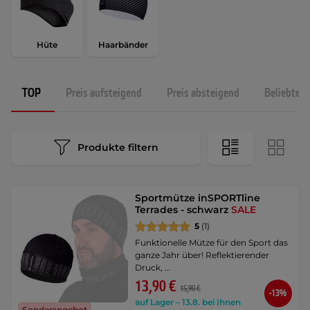
Hüte
Haarbänder
TOP
Preis aufsteigend
Preis absteigend
Beliebtest
Produkte filtern
Sportmütze inSPORTline
Terrades - schwarz
SALE
5
(1)
Funktionelle Mütze für den Sport das
ganze Jahr über! Reflektierender
Druck, …
13,90 €
15,90 €
-13%
auf Lager – 13.8. bei Ihnen
Sonderangebot