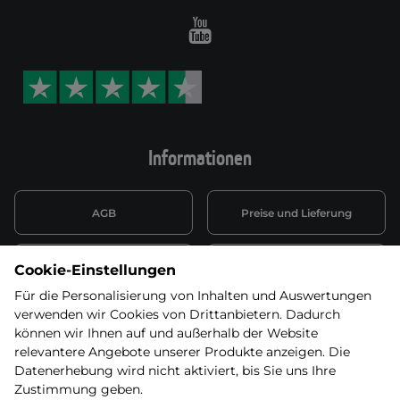
Youtube
Informationen
AGB
Preise und Lieferung
Informationen nach Art. 13
Datenschutzerklärung
Cookie-Einstellungen
DSGVO
Für die Personalisierung von Inhalten und Auswertungen
verwenden wir Cookies von Drittanbietern. Dadurch
Wiederufsbelehrung mit Link
Batterieentsorgung
zum Formular
können wir Ihnen auf und außerhalb der Website
relevantere Angebote unserer Produkte anzeigen. Die
Informationen zu Elektro-
Datenerhebung wird nicht aktiviert, bis Sie uns Ihre
Widerruf erklären
und Elektonikgeräten
Zustimmung geben.