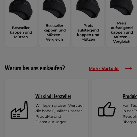
Preis
Bestseller
Preis
Bestseller
aufsteigend
kappen und
aufsteigend
kappen und
kappen und
Mützen -
kappen und
Mützen
Mützen -
Vergleich
Mützen
Vergleich
Warum bei uns einkaufen?
Mehr Vorteile
Wir sind Hersteller
Produk
Wir legen großen Wert auf
Von Ta
die hohe Qualität unserer
in der 
Produkte und
Republi
Dienstleistungen.
überprü