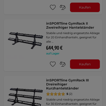
Kaufen
inSPORTline GymRack II
Zweireihiger Hantelständer
Stabile und niedrig angesetzte Ablage
für 20 Einhandhanteln, geeignet für
alle …
644,90 €
auf Lager
Kaufen
inSPORTline GymRack III
Dreireihiger
Kurzhantelständer
5
(2)
Stabile und niedrig angesetzte Ablage
für 30 Einhandhanteln, geeignet für