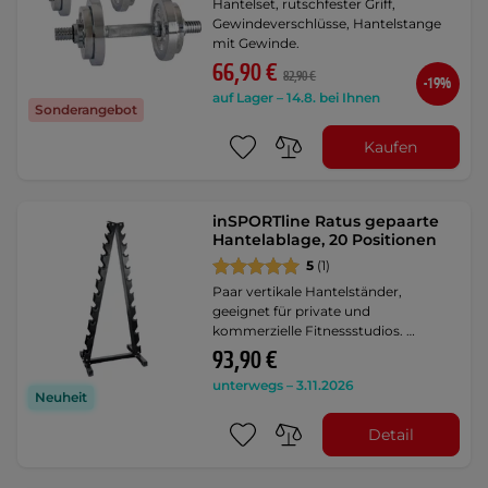
Hantelset, rutschfester Griff,
Gewindeverschlüsse, Hantelstange
mit Gewinde.
66,90 €
82,90 €
-19%
auf Lager – 14.8. bei Ihnen
Sonderangebot
Kaufen
inSPORTline Ratus gepaarte
Hantelablage, 20 Positionen
5
(1)
Paar vertikale Hantelständer,
geeignet für private und
kommerzielle Fitnessstudios. …
93,90 €
unterwegs – 3.11.2026
Neuheit
Detail