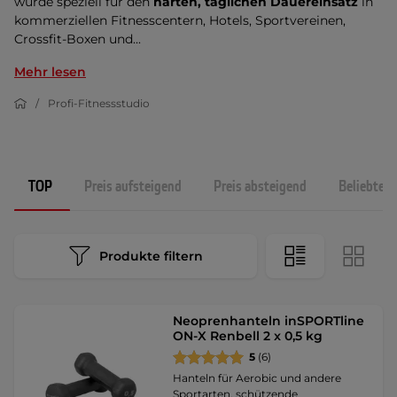
wurde speziell für den
harten, täglichen Dauereinsatz
in
kommerziellen Fitnesscentern, Hotels, Sportvereinen,
Crossfit-Boxen und...
Mehr lesen
Profi-Fitnessstudio
TOP
Preis aufsteigend
Preis absteigend
Beliebtest
Produkte filtern
Neoprenhanteln inSPORTline
ON-X Renbell 2 x 0,5 kg
5
(6)
Hanteln für Aerobic und andere
Sportarten, schützende