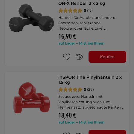
ON-X Renbell 2 x 2 kg
5
(13)
Hanteln für Aerobic und andere
Sportarten, schützende
Neoprenoberfläche, zwei …
16,90 €
auf Lager – 14.8. bei Ihnen
Kaufen
InSPORTline Vinylhanteln 2 x
1,5 kg
5
(28)
Set aus zwei Hanteln mit
Vinylbeschichtung auch zum
Heimeinsatz, abgeschrägte Kanten …
18,40 €
auf Lager – 14.8. bei Ihnen