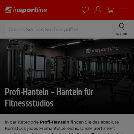
suchen
Profi-Hanteln – Hanteln für
Fitnessstudios
In der Kategorie
Profi-Hanteln
finden Sie das absolute
Kernstück jedes Freihantelbereichs. Unser Sortiment