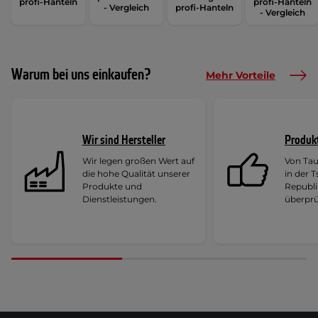
profi-Hanteln
profi-Hanteln
- Vergleich
profi-Hanteln
- Vergleich
Warum bei uns einkaufen?
Mehr Vorteile
Wir sind Hersteller
Produk
Wir legen großen Wert auf
Von Ta
die hohe Qualität unserer
in der 
Produkte und
Republi
Dienstleistungen.
überprü