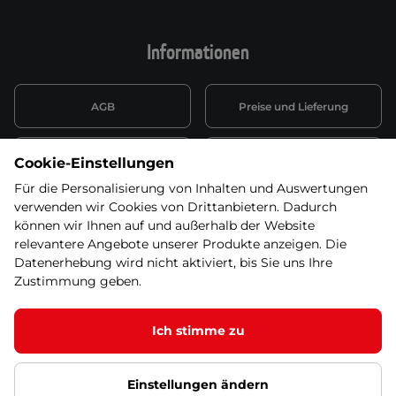
Informationen
AGB
Preise und Lieferung
Informationen nach Art. 13
Datenschutzerklärung
Cookie-Einstellungen
DSGVO
Für die Personalisierung von Inhalten und Auswertungen
verwenden wir Cookies von Drittanbietern. Dadurch
Wiederufsbelehrung mit Link
Batterieentsorgung
zum Formular
können wir Ihnen auf und außerhalb der Website
relevantere Angebote unserer Produkte anzeigen. Die
Informationen zu Elektro-
Datenerhebung wird nicht aktiviert, bis Sie uns Ihre
Widerruf erklären
und Elektonikgeräten
Zustimmung geben.
Ich stimme zu
© 2026 SEVEN SPORT s.r.o Alle Rechte vorbehalten1
Einstellungen ändern
Datenschutzgrundsätze
Google Datenschutz
Google