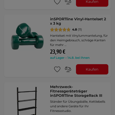
Kaufen
inSPORTline Vinyl-Hantelset 2
x 3 kg
4.8
(11)
Hantelset mit Vinylummantelung, für
den Heimgebrauch, schräge Kanten
für mehr …
23,90 €
auf Lager – 14.8. bei Ihnen
Kaufen
Mehrzweck-
Fitnessgeräteträger
inSPORTline StorageRack III
Ständer für Übungsbälle, Kettlebells
und andere Geräte für Ihr
Fitnessstudio.