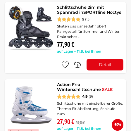
Schlittschuhe 2in1 mit
Spannrad inSPORTline Noctys
5
(15)
Skaten das ganze Jahr über!
Fahrgestell für Sommer und Winter.
Praktisches …
77,90 €
auf Lager – 11.8. bei Ihnen
Detail
Action Frio
Winterschlittschuhe
SALE
4.9
(9)
Schlittschuhe mit einstellbarer Größe,
Thermo Fit Abdichtung, Schlaufe
zum …
27,90 €
39,90 €
-30%
auf Lager – 11.8. bei Ihnen