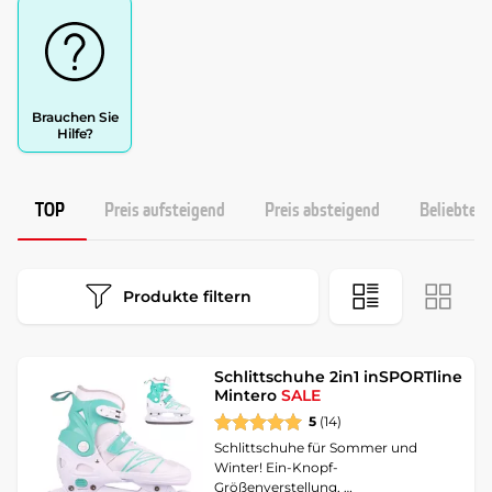
Brauchen Sie
Hilfe?
TOP
Preis aufsteigend
Preis absteigend
Beliebtest
Produkte filtern
Schlittschuhe 2in1 inSPORTline
Mintero
SALE
5
(14)
Schlittschuhe für Sommer und
Winter! Ein-Knopf-
Größenverstellung, …