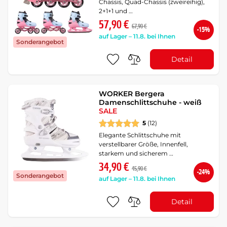
Chassis, Quad-Chassis (zweireihig),
2+1+1 und …
57,90 €
67,90 €
-15%
auf Lager – 11.8. bei Ihnen
Sonderangebot
Detail
WORKER Bergera
Damenschlittschuhe - weiß
SALE
5
(12)
Elegante Schlittschuhe mit
verstellbarer Größe, Innenfell,
starkem und sicherem …
34,90 €
45,90 €
-24%
Sonderangebot
auf Lager – 11.8. bei Ihnen
Detail