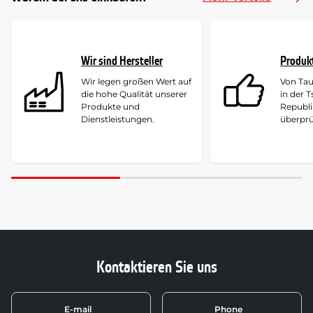
Wir sind Hersteller
Produk
Wir legen großen Wert auf
Von Ta
die hohe Qualität unserer
in der 
Produkte und
Republi
Dienstleistungen.
überprü
Kontaktieren Sie uns
E-mail
Phone