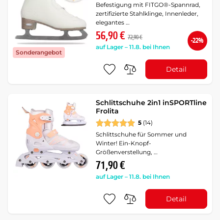
Befestigung mit FITGO®-Spannrad,
zertifizierte Stahlklinge, Innenleder,
elegantes …
56,90 €
72,90 €
-22%
auf Lager – 11.8. bei Ihnen
Sonderangebot
Detail
Schlittschuhe 2in1 inSPORTline
Frolita
5
(14)
Schlittschuhe für Sommer und
Winter! Ein-Knopf-
Größenverstellung, …
71,90 €
auf Lager – 11.8. bei Ihnen
Detail