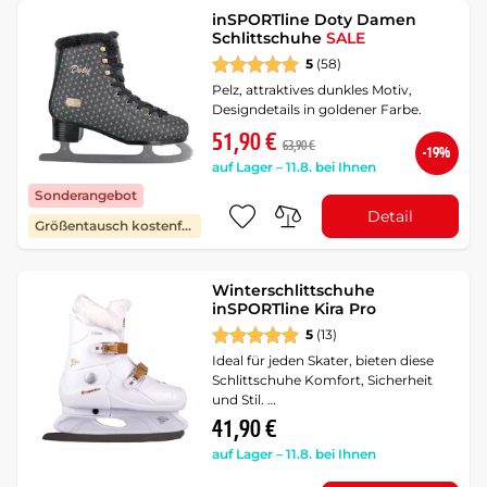
inSPORTline Doty Damen
Schlittschuhe
SALE
5
(58)
Pelz, attraktives dunkles Motiv,
Designdetails in goldener Farbe.
51,90 €
63,90 €
-19%
auf Lager – 11.8. bei Ihnen
Sonderangebot
Detail
Größentausch kostenfrei
Winterschlittschuhe
inSPORTline Kira Pro
5
(13)
Ideal für jeden Skater, bieten diese
Schlittschuhe Komfort, Sicherheit
und Stil. …
41,90 €
auf Lager – 11.8. bei Ihnen