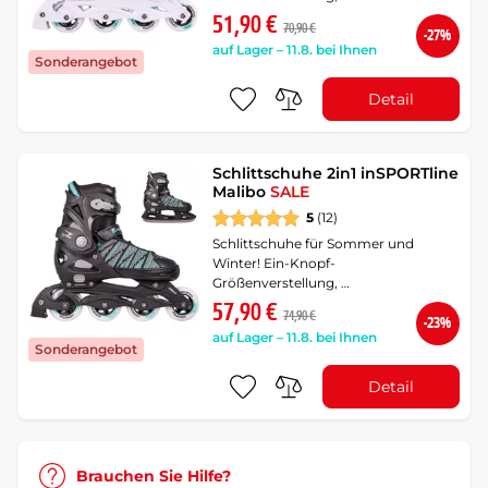
51,90 €
70,90 €
-27%
auf Lager – 11.8. bei Ihnen
Sonderangebot
Detail
Schlittschuhe 2in1 inSPORTline
Malibo
SALE
5
(12)
Schlittschuhe für Sommer und
Winter! Ein-Knopf-
Größenverstellung, …
57,90 €
74,90 €
-23%
auf Lager – 11.8. bei Ihnen
Sonderangebot
Detail
Brauchen Sie Hilfe?