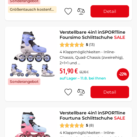
Sonderangebot
Größentausch kostenfrei
Detail
Verstellbare 4in1 inSPORTline
Foursimo Schlittschuhe
SALE
5
(13)
4 Klappmöglichkeiten - Inline-
Chassis, Quad-Chassis (zweireihig),
2+1+1 und …
51,90 €
66,90 €
-22%
auf Lager – 11.8. bei Ihnen
Sonderangebot
Detail
Verstellbare 4in1 inSPORTline
Fourtuna Schlittschuhe
SALE
5
(8)
4 Klappmöglichkeiten - Inline-