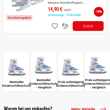
bessere Standhaftigkeit, …
14,90 €
18,40 €
-19%
unterwegs – 10.8.2026
Sonderangebot
Detail
Bestseller
Preis aufsteigen
Bestseller
Preis aufsteigend
kinderschlittschuhe
kinderschlittschu
kinderschlittschuhe
kinderschlittschuhe
- Vergleich
- Vergleich
Warum bei uns einkaufen?
Mehr Vorteile