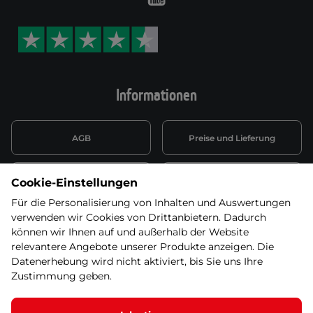
Informationen
AGB
Preise und Lieferung
Informationen nach Art. 13
Datenschutzerklärung
Cookie-Einstellungen
DSGVO
Für die Personalisierung von Inhalten und Auswertungen
verwenden wir Cookies von Drittanbietern. Dadurch
Wiederufsbelehrung mit Link
Batterieentsorgung
zum Formular
können wir Ihnen auf und außerhalb der Website
relevantere Angebote unserer Produkte anzeigen. Die
Informationen zu Elektro-
Datenerhebung wird nicht aktiviert, bis Sie uns Ihre
Widerruf erklären
und Elektonikgeräten
Zustimmung geben.