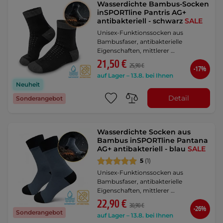
Wasserdichte Bambus-Socken
inSPORTline Pantris AG+
antibakteriell - schwarz
SALE
Unisex-Funktionssocken aus
Bambusfaser, antibakterielle
Eigenschaften, mittlerer …
21,50 €
25,90 €
-17%
auf Lager – 13.8. bei Ihnen
Neuheit
Detail
Sonderangebot
Wasserdichte Socken aus
Bambus inSPORTline Pantana
AG+ antibakteriell - blau
SALE
5
(1)
Unisex-Funktionssocken aus
Bambusfaser, antibakterielle
Eigenschaften, mittlerer …
22,90 €
30,90 €
-26%
Sonderangebot
auf Lager – 13.8. bei Ihnen