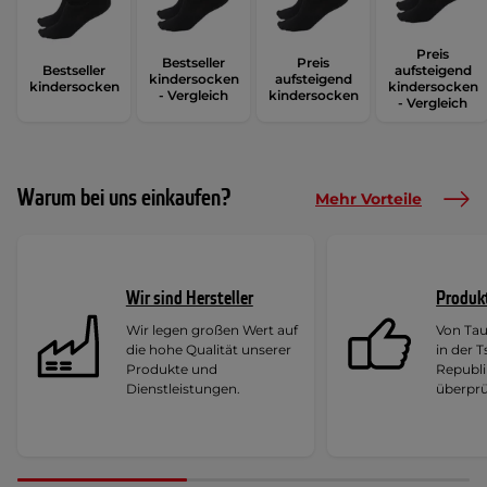
Preis
Bestseller
Preis
Bestseller
aufsteigend
kindersocken
aufsteigend
kindersocken
kindersocken
- Vergleich
kindersocken
- Vergleich
Warum bei uns einkaufen?
Mehr Vorteile
Wir sind Hersteller
Produk
Wir legen großen Wert auf
Von Ta
die hohe Qualität unserer
in der 
Produkte und
Republi
Dienstleistungen.
überprü