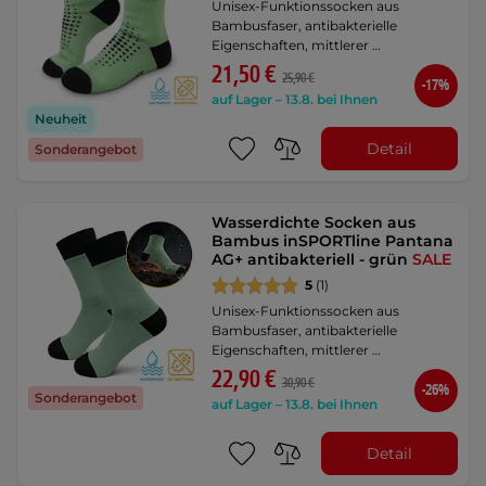
Unisex-Funktionssocken aus
Bambusfaser, antibakterielle
Eigenschaften, mittlerer …
21,50 €
25,90 €
-17%
auf Lager – 13.8. bei Ihnen
Neuheit
Detail
Sonderangebot
Wasserdichte Socken aus
Bambus inSPORTline Pantana
AG+ antibakteriell - grün
SALE
5
(1)
Unisex-Funktionssocken aus
Bambusfaser, antibakterielle
Eigenschaften, mittlerer …
22,90 €
30,90 €
-26%
Sonderangebot
auf Lager – 13.8. bei Ihnen
Detail