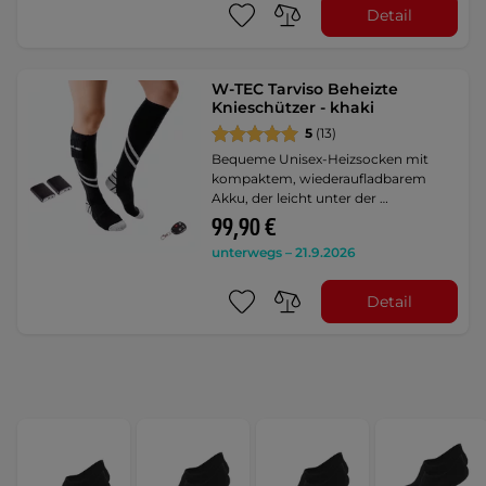
Detail
W-TEC Tarviso Beheizte
Knieschützer - khaki
5
(13)
Bequeme Unisex-Heizsocken mit
kompaktem, wiederaufladbarem
Akku, der leicht unter der …
99,90 €
unterwegs – 21.9.2026
Detail