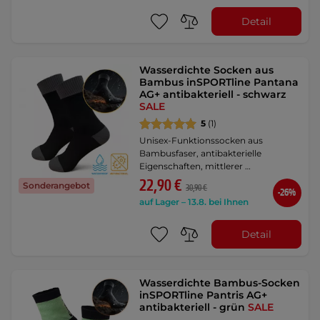
Detail
Wasserdichte Socken aus
Bambus inSPORTline Pantana
AG+ antibakteriell - schwarz
SALE
5
(1)
Unisex-Funktionssocken aus
Bambusfaser, antibakterielle
Eigenschaften, mittlerer …
22,90 €
Sonderangebot
30,90 €
-26%
auf Lager – 13.8. bei Ihnen
Detail
Wasserdichte Bambus-Socken
inSPORTline Pantris AG+
antibakteriell - grün
SALE