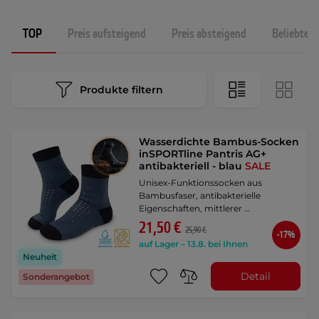
TOP
Preis aufsteigend
Preis absteigend
Beliebtest
Produkte filtern
Wasserdichte Bambus-Socken
inSPORTline Pantris AG+
antibakteriell - blau
SALE
Unisex-Funktionssocken aus
Bambusfaser, antibakterielle
Eigenschaften, mittlerer …
21,50 €
25,90 €
-17%
auf Lager – 13.8. bei Ihnen
Neuheit
Detail
Sonderangebot