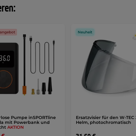
eren:
angebot
Neuheit
rlose Pumpe inSPORTline
Ersatzvisier für den W-TEC 
la mit Powerbank und
Helm, photochromatisch
cht
AKTION