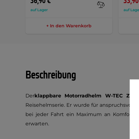
36,90 €
33,90
auf Lager
auf Lage
+ In den Warenkorb
Beschreibung
Der
klappbare Motorradhelm W-TEC Zoro
Reisehelmserie. Er wurde für anspruchsvolle
bei jeder Fahrt ein Maximum an Komfort, S
erwarten.