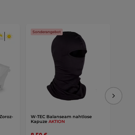
Sonderangebot
Sonde
Folgend
Zoroz-
W-TEC Balanseam nahtlose
Herren
Kapuze
AKTION
Evo
A