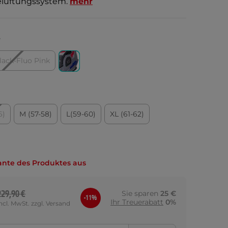
elüftungssystem.
mehr
r
lack-Fluo Pink
6)
M (57-58)
L(59-60)
XL (61-62)
ante des Produktes aus
229,90 €
Sie sparen
25 €
-11%
Ihr Treuerabatt
0%
incl. MwSt. zzgl. Versand