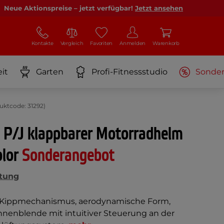
Neue Aktionspreise – jetzt verfügbar!
Jetzt ansehen
Kontakte
Vergleich
Favoriten
Anmelden
Warenkorb
it
Garten
Profi-Fitnessstudio
Sonde
uktcode: 31292)
 P/J klappbarer Motorradhelm
olor
Sonderangebot
tung
0°-Kippmechanismus, aerodynamische Form,
onnenblende mit intuitiver Steuerung an der