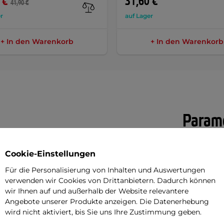
 €
31,60 €
41,90 €
r
auf Lager
+ In den Warenkorb
+ In den Warenkorb
Parame
Cookie-Einstellungen
z
ist das Spitzenmodell der W-TEC-
Gewicht
 Straßenmotorradfahrer entwickelt, die
Für die Personalisierung von Inhalten und Auswertungen
Abblendsch
verwenden wir Cookies von Drittanbietern. Dadurch können
icherheit und technischer Raffinesse
wir Ihnen auf und außerhalb der Website relevantere
Herausnehm
Angebote unserer Produkte anzeigen. Die Datenerhebung
wird nicht aktiviert, bis Sie uns Ihre Zustimmung geben.
Material der