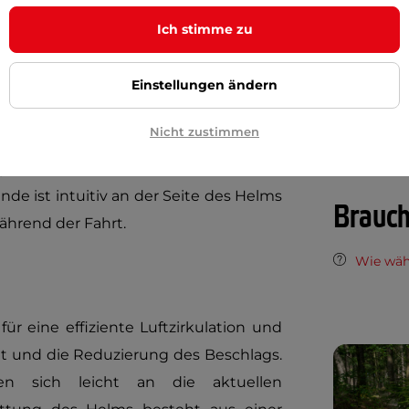
Lüftungsöf
Ich stimme zu
Vorbereitun
ten
, um 180° klappbaren Kinnteil
mit
Gegensprec
Einstellungen ändern
hanismus dominiert, der in beiden
Platz für Ko
ährleistet. Das optisch klare Plexiglas
Nicht zustimmen
orbereitet und bietet zusammen mit
ECE-Homol
perfekte Sicht bei nahezu allen
e ist intuitiv an der Seite des Helms
Brauch
hrend der Fahrt.
Wie wäh
ür eine effiziente Luftzirkulation und
it und die Reduzierung des Beschlags.
sen sich leicht an die aktuellen