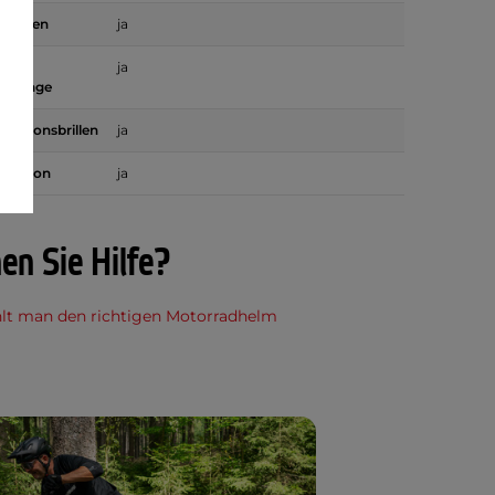
fnungen
ja
g für
ja
hanlage
rrektionsbrillen
ja
ogation
ja
en Sie Hilfe?
lt man den richtigen Motorradhelm