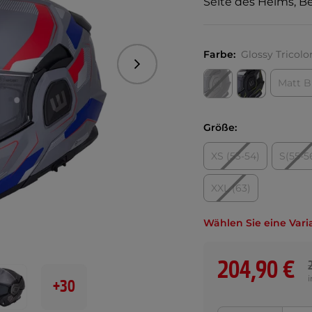
Seite des Helms, B
Farbe:
Glossy Tricolo
Folgend
Matt B
Größe:
XS (53-54)
S(55-5
XXL (63)
Wählen Sie eine Vari
204,90 €
+30