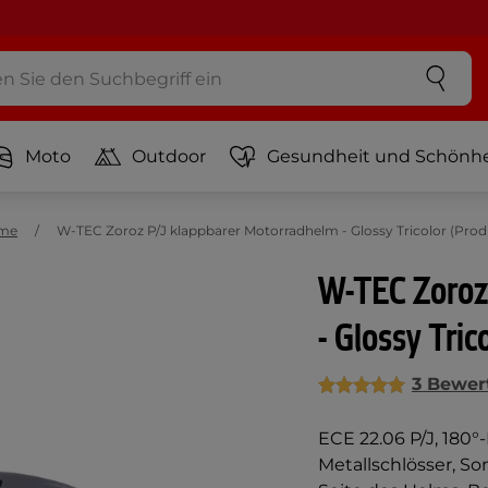
Moto
Outdoor
Gesundheit und Schönhe
lme
W-TEC Zoroz P/J klappbarer Motorradhelm - Glossy Tricolor (Prod
W-TEC Zoroz
- Glossy Tric
3 Bewer
ECE 22.06 P/J, 18
Metallschlösser, S