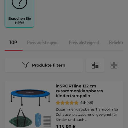
Brauchen Sie
Hilfe?
TOP
Preis aufsteigend
Preis absteigend
Beliebtest
Produkte filtern
inSPORTline 122 cm
zusammenklappbares
Kindertrampolin
4.9
(46)
Zusammenklappbares Trampolin für
Zuhause, platzsparend, geeignet für
Kinder und auch …
125,90 €