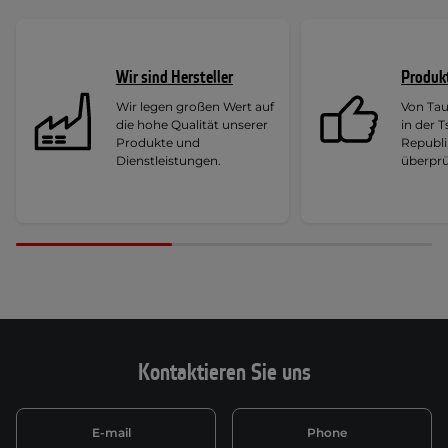
Wir sind Hersteller
Produk
Wir legen großen Wert auf
Von Ta
die hohe Qualität unserer
in der 
Produkte und
Republi
Dienstleistungen.
überprü
Kontaktieren Sie uns
E-mail
Phone