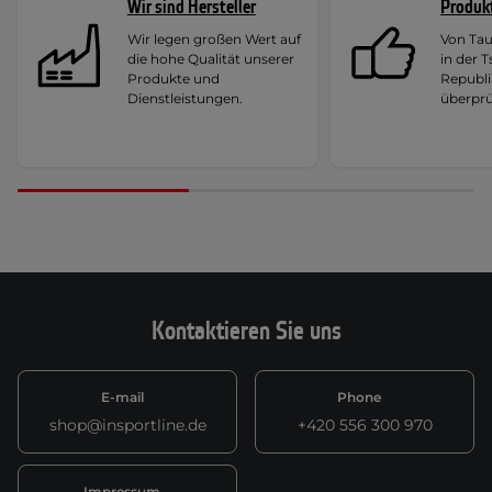
Wir sind Hersteller
Produk
Wir legen großen Wert auf
Von Ta
die hohe Qualität unserer
in der 
Produkte und
Republi
Dienstleistungen.
überprü
Kontaktieren Sie uns
E-mail
Phone
shop@insportline.de
+420 556 300 970
Impressum