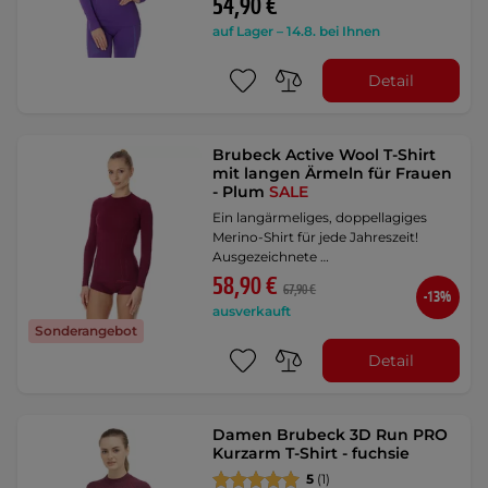
54,90 €
auf Lager – 14.8. bei Ihnen
Detail
Brubeck Active Wool T-Shirt
mit langen Ärmeln für Frauen
- Plum
SALE
Ein langärmeliges, doppellagiges
Merino-Shirt für jede Jahreszeit!
Ausgezeichnete …
58,90 €
67,90 €
-13%
ausverkauft
Sonderangebot
Detail
Damen Brubeck 3D Run PRO
Kurzarm T-Shirt - fuchsie
5
(1)