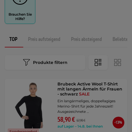
Brauchen Sie
Hilfe?
TOP
Preis aufsteigend
Preis absteigend
Beliebtest
Produkte filtern
Brubeck Active Wool T-Shirt
mit langen Ärmeln für Frauen
- schwarz
SALE
Ein langärmeliges, doppellagiges
Merino-Shirt für jede Jahreszeit!
Ausgezeichnete …
58,90 €
67,90 €
-13%
auf Lager – 14.8. bei Ihnen
Sonderangebot